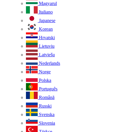
Magyarul
Italiano
Japanese
Korean
Hrvatski
Lietuviu
Latviešu
Nederlands
Norge
Polska
Português
Românã
Russki
Svenska
Slovenia
Türkçe