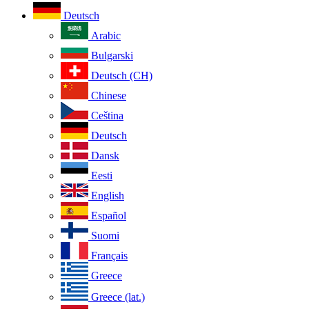
Deutsch
Arabic
Bulgarski
Deutsch (CH)
Chinese
Ceština
Deutsch
Dansk
Eesti
English
Español
Suomi
Français
Greece
Greece (lat.)