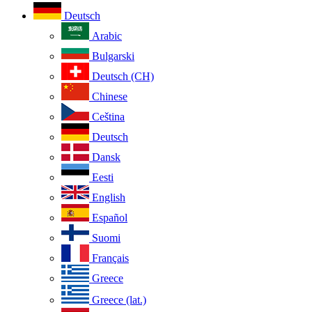
Deutsch
Arabic
Bulgarski
Deutsch (CH)
Chinese
Ceština
Deutsch
Dansk
Eesti
English
Español
Suomi
Français
Greece
Greece (lat.)