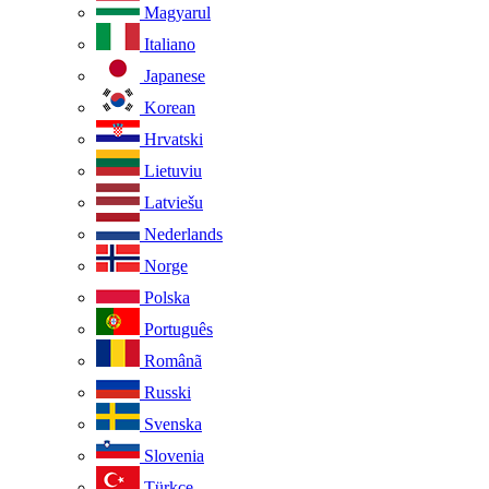
Magyarul
Italiano
Japanese
Korean
Hrvatski
Lietuviu
Latviešu
Nederlands
Norge
Polska
Português
Românã
Russki
Svenska
Slovenia
Türkçe