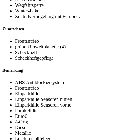
Wegfahrsperre
Winter-Paket
Zentralverriegelung mit Fernbed.
Zusatzdaten
Frontantrieb
grüne Umweltplakette (4)
Scheckheft
Scheckheftgepflegt
Bemerkung
ABS Antiblockiersystem
Frontantrieb
Einparkhilfe
Einparkhilfe Sensoren hinten
Einparkhilfe Sensoren vorne
Partikelfilter
Euro6
4-türig
Diesel
Metallic
Leichtmetallfelgen