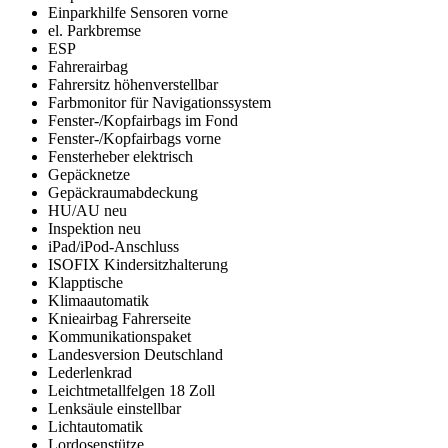
Einparkhilfe Sensoren vorne
el. Parkbremse
ESP
Fahrerairbag
Fahrersitz höhenverstellbar
Farbmonitor für Navigationssystem
Fenster-/Kopfairbags im Fond
Fenster-/Kopfairbags vorne
Fensterheber elektrisch
Gepäcknetze
Gepäckraumabdeckung
HU/AU neu
Inspektion neu
iPad/iPod-Anschluss
ISOFIX Kindersitzhalterung
Klapptische
Klimaautomatik
Knieairbag Fahrerseite
Kommunikationspaket
Landesversion Deutschland
Lederlenkrad
Leichtmetallfelgen 18 Zoll
Lenksäule einstellbar
Lichtautomatik
Lordosenstütze