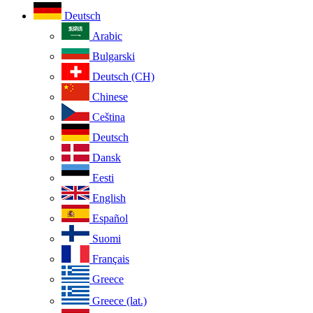
Deutsch
Arabic
Bulgarski
Deutsch (CH)
Chinese
Ceština
Deutsch
Dansk
Eesti
English
Español
Suomi
Français
Greece
Greece (lat.)