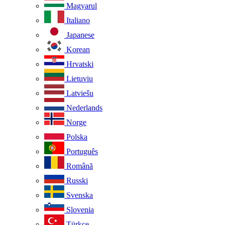
Magyarul
Italiano
Japanese
Korean
Hrvatski
Lietuviu
Latviešu
Nederlands
Norge
Polska
Português
Românã
Russki
Svenska
Slovenia
Türkçe