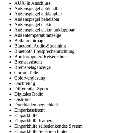
AUX-In Anschluss
Außenspiegel abblendbar
Außenspiegel anklappbar
Außenspiegel beheizbar
Außenspiegel elektr.
Außenspiegel elektr. anklappbar
Außentemperaturanzeige
Beifahrerairbag
Bluetooth Audio-Streaming
Bluetooth Freisprecheinrichtung
Bordcomputer/ Reiserechner
Bremsassistent
Bremsbelaganzeige
Chrom-Teile
Colorverglasung
Dachreling
Differential-Sperre
Digitales Radio
Distronic
Durchlademoeglichkeit
Einparkassistent
Einparkhilfe
Einparkhilfe Kamera
Einparkhilfe selbstlenkendes System
Einparkhilfe Sensoren hinten