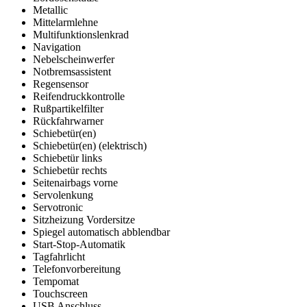
Metallic
Mittelarmlehne
Multifunktionslenkrad
Navigation
Nebelscheinwerfer
Notbremsassistent
Regensensor
Reifendruckkontrolle
Rußpartikelfilter
Rückfahrwarner
Schiebetür(en)
Schiebetür(en) (elektrisch)
Schiebetür links
Schiebetür rechts
Seitenairbags vorne
Servolenkung
Servotronic
Sitzheizung Vordersitze
Spiegel automatisch abblendbar
Start-Stop-Automatik
Tagfahrlicht
Telefonvorbereitung
Tempomat
Touchscreen
USB Anschluss