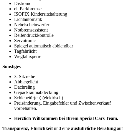
Distronic
el. Parkbremse
ISOFIX Kindersitzhalterung
Lichtautomatik
Nebelscheinwerfer
Notbremsassistent
Reifendruckkontrolle
Servotronic
Spiegel automatisch abblendbar
Tagfahrlicht
Wegfahrsperre
Sonstiges
3. Sitzreihe
Abbiegelicht
Dachreling
Gepäckraumabdeckung
Schiebetür(en) (elektrisch)
Preisänderung, Eingabefehler und Zwischenverkauf
vorbehalten.
Herzlich Willkommen bei Ihrem Special Cars Team.
Transparenz, Ehrlichkeit
und eine
ausführliche Beratung
auf