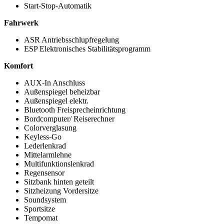
Start-Stop-Automatik
Fahrwerk
ASR Antriebsschlupfregelung
ESP Elektronisches Stabilitätsprogramm
Komfort
AUX-In Anschluss
Außenspiegel beheizbar
Außenspiegel elektr.
Bluetooth Freisprecheinrichtung
Bordcomputer/ Reiserechner
Colorverglasung
Keyless-Go
Lederlenkrad
Mittelarmlehne
Multifunktionslenkrad
Regensensor
Sitzbank hinten geteilt
Sitzheizung Vordersitze
Soundsystem
Sportsitze
Tempomat