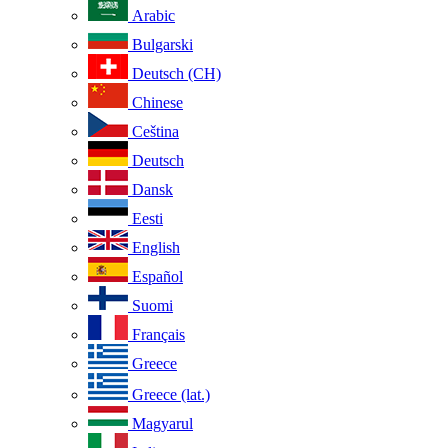
Arabic
Bulgarski
Deutsch (CH)
Chinese
Ceština
Deutsch
Dansk
Eesti
English
Español
Suomi
Français
Greece
Greece (lat.)
Magyarul