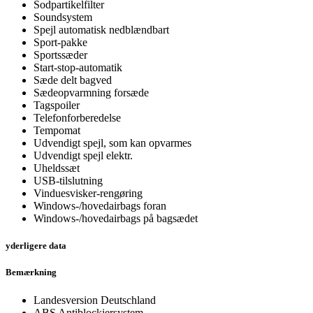
Sodpartikelfilter
Soundsystem
Spejl automatisk nedblændbart
Sport-pakke
Sportssæder
Start-stop-automatik
Sæde delt bagved
Sædeopvarmning forsæde
Tagspoiler
Telefonforberedelse
Tempomat
Udvendigt spejl, som kan opvarmes
Udvendigt spejl elektr.
Uheldssæt
USB-tilslutning
Vinduesvisker-rengøring
Windows-/hovedairbags foran
Windows-/hovedairbags på bagsædet
yderligere data
Bemærkning
Landesversion Deutschland
ABS Antiblockiersystem