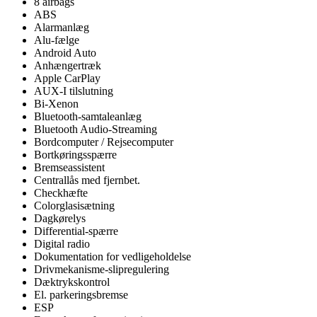
8 airbags
ABS
Alarmanlæg
Alu-fælge
Android Auto
Anhængertræk
Apple CarPlay
AUX-I tilslutning
Bi-Xenon
Bluetooth-samtaleanlæg
Bluetooth Audio-Streaming
Bordcomputer / Rejsecomputer
Bortkøringsspærre
Bremseassistent
Centrallås med fjernbet.
Checkhæfte
Colorglasisætning
Dagkørelys
Differential-spærre
Digital radio
Dokumentation for vedligeholdelse
Drivmekanisme-slipregulering
Dæktrykskontrol
El. parkeringsbremse
ESP