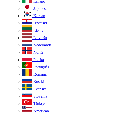
Italiano
Japanese
Korean
Hrvatski
Lietuviu
Latviešu
Nederlands
Norge
Polska
Português
Românã
Russki
Svenska
Slovenia
Türkçe
American