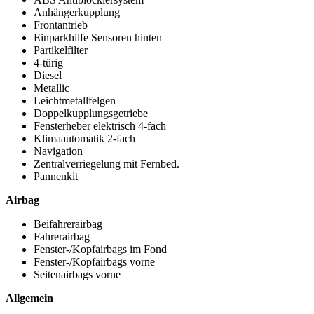
Anhängerkupplung
Frontantrieb
Einparkhilfe Sensoren hinten
Partikelfilter
4-türig
Diesel
Metallic
Leichtmetallfelgen
Doppelkupplungsgetriebe
Fensterheber elektrisch 4-fach
Klimaautomatik 2-fach
Navigation
Zentralverriegelung mit Fernbed.
Pannenkit
Airbag
Beifahrerairbag
Fahrerairbag
Fenster-/Kopfairbags im Fond
Fenster-/Kopfairbags vorne
Seitenairbags vorne
Allgemein