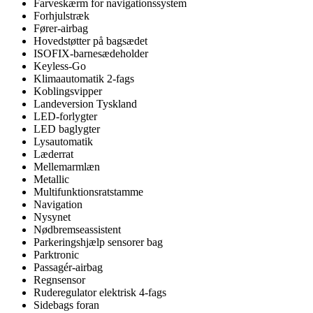
Farveskærm for navigationssystem
Forhjulstræk
Fører-airbag
Hovedstøtter på bagsædet
ISOFIX-barnesædeholder
Keyless-Go
Klimaautomatik 2-fags
Koblingsvipper
Landeversion Tyskland
LED-forlygter
LED baglygter
Lysautomatik
Læderrat
Mellemarmlæn
Metallic
Multifunktionsratstamme
Navigation
Nysynet
Nødbremseassistent
Parkeringshjælp sensorer bag
Parktronic
Passagér-airbag
Regnsensor
Ruderegulator elektrisk 4-fags
Sidebags foran