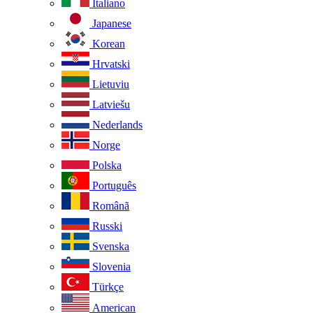
Italiano
Japanese
Korean
Hrvatski
Lietuviu
Latviešu
Nederlands
Norge
Polska
Português
Românã
Russki
Svenska
Slovenia
Türkçe
American