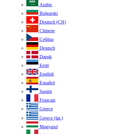
Arabic
Bulgarski
Deutsch (CH)
Chinese
Ceština
Deutsch
Dansk
Eesti
English
Español
Suomi
Français
Greece
Greece (lat.)
Magyarul