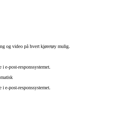
ing og video på hvert kjøretøy mulig.
e i e-post-responssystemet.
omatisk
e i e-post-responssystemet.