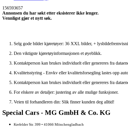
156593657
Annonsen du har søkt etter eksisterer ikke lenger.
Vennligst gjør et nytt søk.
Søke p? nytt
Selg gode bilder kjøretøyer: 36 XXL bilder, + lysbildefremvisn
Den viktigste kjøretøyinformasjonen et øyeblikk.
Kontaktperson kan brukes individuelt eller genereres fra dataen
Kvalitetsstyring - Envkv eller kvalitetsforsegling lastes opp aut
Kontaktperson kan brukes individuelt eller genereres fra dataen
For elskere av detaljer: justering av alle mulige funksjoner.
Veien til forhandleren din: Slik finner kunden deg alltid!
Special Cars - MG GmbH & Co. KG
Krefelder Str. 399 • 41066 Mönchengladbach