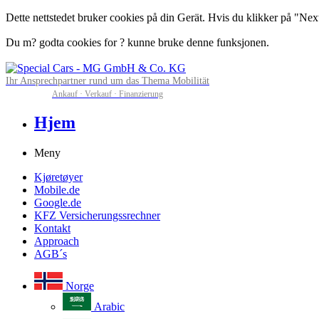
Dette nettstedet bruker cookies på din Gerät. Hvis du klikker på "Next"
Du m? godta cookies for ? kunne bruke denne funksjonen.
Ihr Ansprechpartner rund um das Thema Mobilität
Ankauf · Verkauf · Finanzierung
Hjem
Meny
Kjøretøyer
Mobile.de
Google.de
KFZ Versicherungssrechner
Kontakt
Approach
AGB´s
Norge
Arabic