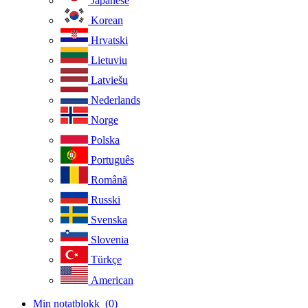
Japanese
Korean
Hrvatski
Lietuviu
Latviešu
Nederlands
Norge
Polska
Português
Românã
Russki
Svenska
Slovenia
Türkçe
American
Min notatblokk
(0)