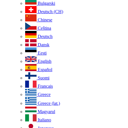
Bulgarski
Deutsch (CH)
Chinese
Ceština
Deutsch
Dansk
Eesti
English
Español
Suomi
Français
Greece
Greece (lat.)
Magyarul
Italiano