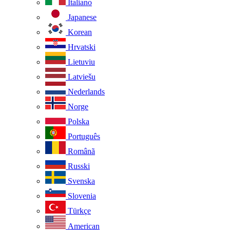
Italiano
Japanese
Korean
Hrvatski
Lietuviu
Latviešu
Nederlands
Norge
Polska
Português
Românã
Russki
Svenska
Slovenia
Türkçe
American