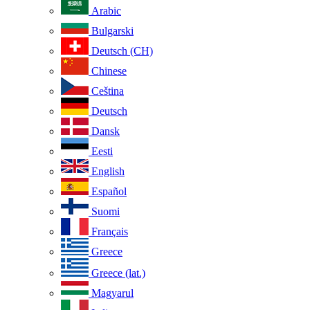
Arabic
Bulgarski
Deutsch (CH)
Chinese
Ceština
Deutsch
Dansk
Eesti
English
Español
Suomi
Français
Greece
Greece (lat.)
Magyarul