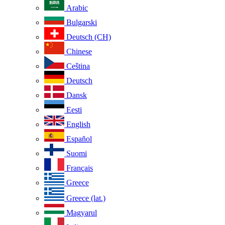
Arabic
Bulgarski
Deutsch (CH)
Chinese
Ceština
Deutsch
Dansk
Eesti
English
Español
Suomi
Français
Greece
Greece (lat.)
Magyarul