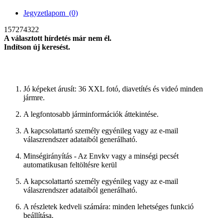
Jegyzetlapom
(0)
157274322
A választott hírdetés már nem él.
Indítson új keresést.
új keresés
Jó képeket árusít: 36 XXL fotó, diavetítés és videó minden
jármre.
A legfontosabb járminformációk áttekintése.
A kapcsolattartó személy egyénileg vagy az e-mail
válaszrendszer adataiból generálható.
Minségirányítás - Az Envkv vagy a minségi pecsét
automatikusan feltöltésre kerül
A kapcsolattartó személy egyénileg vagy az e-mail
válaszrendszer adataiból generálható.
A részletek kedveli számára: minden lehetséges funkció
beállítása.