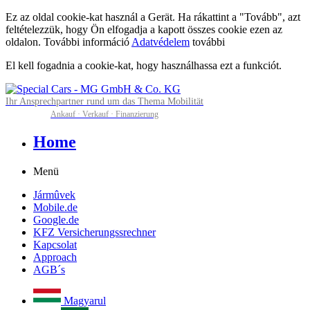
Ez az oldal cookie-kat használ a Gerät. Ha rákattint a "Tovább", azt
feltételezzük, hogy Ön elfogadja a kapott összes cookie ezen az
oldalon. További információ
Adatvédelem
további
El kell fogadnia a cookie-kat, hogy használhassa ezt a funkciót.
Ihr Ansprechpartner rund um das Thema Mobilität
Ankauf · Verkauf · Finanzierung
Home
Menü
Jármûvek
Mobile.de
Google.de
KFZ Versicherungssrechner
Kapcsolat
Approach
AGB´s
Magyarul