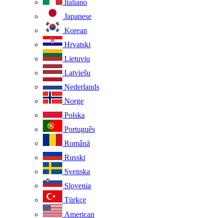
Italiano
Japanese
Korean
Hrvatski
Lietuviu
Latviešu
Nederlands
Norge
Polska
Português
Românã
Russki
Svenska
Slovenia
Türkçe
American