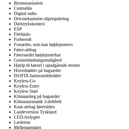
Bremseassistent
Centrallås
Digital radio
Drivmekanisme-slipregulering
Dæktrykskontrol
ESP
Firehjuls-
Forberedt
Forsæder, som kan højdejusteres
Fører-airbag
Førersædet højdejusterbar
Gennemladningsmulighed
Hjælp til kørsel i opadgående terræn
Hovedstøtter på bagsædet
ISOFIX-barnesædeholder
Keyless-Go
Keyless Entry
Keyless Start
Klimaanlæg på bagsædet
Klimaautomatik 3-dobbelt
Knæ-airbag førersiden
Landeversion Tyskland
LED-forlygter
Læderrat
Mellemarmlæn