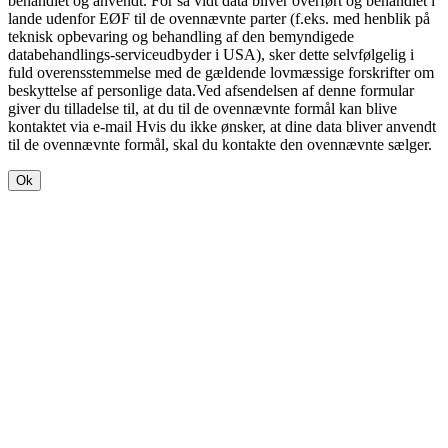
behandlet og anvendt. For så vidt data bliver overført og behandlet i
lande udenfor EØF til de ovennævnte parter (f.eks. med henblik på
teknisk opbevaring og behandling af den bemyndigede
databehandlings-serviceudbyder i USA), sker dette selvfølgelig i
fuld overensstemmelse med de gældende lovmæssige forskrifter om
beskyttelse af personlige data.Ved afsendelsen af denne formular
giver du tilladelse til, at du til de ovennævnte formål kan blive
kontaktet via e-mail Hvis du ikke ønsker, at dine data bliver anvendt
til de ovennævnte formål, skal du kontakte den ovennævnte sælger.
Ok