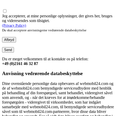
Jeg accepterer, at mine personlige oplysninger, der gives her, bruges
og videresendes som tilsigtet.
(Privacy Policy)
Du skal acceptere anvisningerne vedrørende databeskyttelse
Afbryd
Send
Du er meget velkommen til at kontakte os på telefon:
+49 (0)2161 46 32 87
Anvisning vedrørende databeskyttelse
Dine ovenstående personlige data opbevares af webmobil24.com og
de af webmobil24.com bemyndigede serviceudbydere med henblik
på behandling af din forespørgsel, samt behandlet, videregivet såvel
som anvendt, og - når det kræves for at imødekomme/behandle
forespørgslen - videregivet til virksomheder, som har indgået
samarbejde med webmobil24.com, til bemyndigede serviceudbydere
såvel som til webmobil24.com-partnerere, hvor disse data bliver