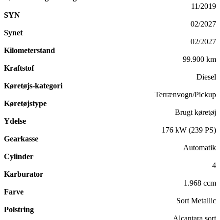
11/2019
SYN
02/2027
Synet
02/2027
Kilometerstand
99.900 km
Kraftstof
Diesel
Køretøjs-kategori
Terrænvogn/Pickup
Køretøjstype
Brugt køretøj
Ydelse
176 kW (239 PS)
Gearkasse
Automatik
Cylinder
4
Karburator
1.968 ccm
Farve
Sort Metallic
Polstring
Alcantara sort