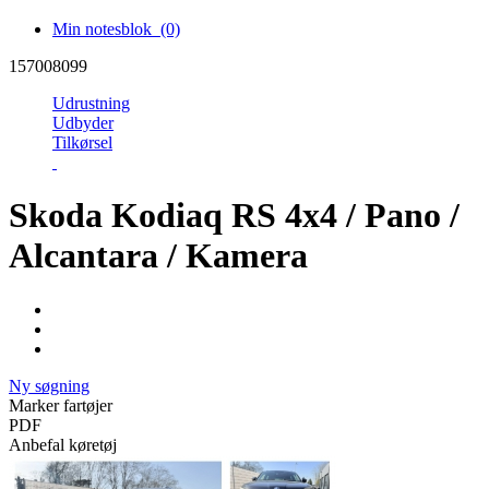
Min notesblok
(0)
157008099
Udrustning
Udbyder
Tilkørsel
Skoda Kodiaq RS 4x4 / Pano /
Alcantara / Kamera
Ny søgning
Marker fartøjer
PDF
Anbefal køretøj