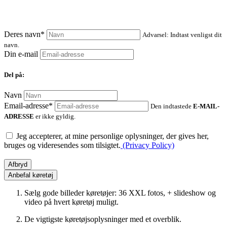
Deres navn*
Advarsel: Indtast venligst dit
navn.
Din e-mail
Del på:
Navn
Email-adresse*
Den indtastede
E-MAIL-
ADRESSE
er ikke gyldig.
Jeg accepterer, at mine personlige oplysninger, der gives her,
bruges og videresendes som tilsigtet.
(Privacy Policy)
Afbryd
Anbefal køretøj
Sælg gode billeder køretøjer: 36 XXL fotos, + slideshow og
video på hvert køretøj muligt.
De vigtigste køretøjsoplysninger med et overblik.