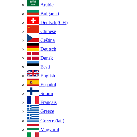
Arabic
Bulgarski
Deutsch (CH)
Chinese
Ceština
Deutsch
Dansk
Eesti
English
Español
Suomi
Français
Greece
Greece (lat.)
Magyarul