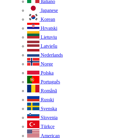
Italiano
Japanese
Korean
Hrvatski
Lietuviu
Latviešu
Nederlands
Norge
Polska
Português
Românã
Russki
Svenska
Slovenia
Türkçe
American