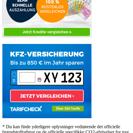
* Du kan finde yderligere oplysninger vedrørende det officielle
brændstofforbrug og de officielle specifikke CO2-afgivelser for nye