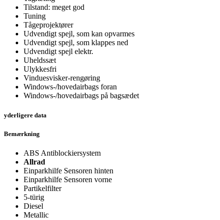
Tilstand: meget god
Tuning
Tågeprojektører
Udvendigt spejl, som kan opvarmes
Udvendigt spejl, som klappes ned
Udvendigt spejl elektr.
Uheldssæt
Ulykkesfri
Vinduesvisker-rengøring
Windows-/hovedairbags foran
Windows-/hovedairbags på bagsædet
yderligere data
Bemærkning
ABS Antiblockiersystem
Allrad
Einparkhilfe Sensoren hinten
Einparkhilfe Sensoren vorne
Partikelfilter
5-türig
Diesel
Metallic