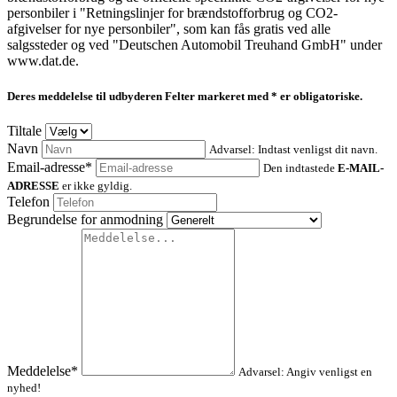
personbiler i "Retningslinjer for brændstofforbrug og CO2-
afgivelser for nye personbiler", som kan fås gratis ved alle
salgssteder og ved "Deutschen Automobil Treuhand GmbH" under
www.dat.de.
Deres meddelelse til udbyderen
Felter markeret med * er obligatoriske.
Tiltale
Navn
Advarsel: Indtast venligst dit navn.
Email-adresse*
Den indtastede
E-MAIL-
ADRESSE
er ikke gyldig.
Telefon
Begrundelse for anmodning
Meddelelse*
Advarsel: Angiv venligst en
nyhed!