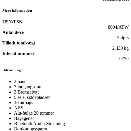
Mere information
HSN/TSN
8004/ATW
Antal døre
5-dørs
Tilladt totalvægt
2.430 kg
Internt nummer
0759
Udrustning
2.hånd
3 indgangsdøre
3.Bremselygt
5 sele. siddepladser
10 airbags
ABS
Alu-fælge 20 tommer
Bagagenet
Bluetooth Audio-Streaming
Bortkøringsspærre