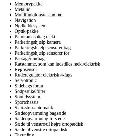
Memorypakke
Metallic
Multifunktionsratstamme
Navigation
Nødkaldesystem
Optik-pakke
Panoramasoltag elekt.
Parkeringshjælp kamera
Parkeringshjælp sensorer bag
Parkeringshjælp sensorer for
Passagér-airbag
Ratstamme, som kan indstilles mek./elektrisk
Regnsensor
Ruderegulator elektrisk 4-fags
Servotronic
Sidebags foran
Sodpartikelfilter
Soundsystem
Sportchassis
Start-stop-automatik
Sædeopvarmning bagsæde
Sædeopvarmning forsæde
Sæde til venstre/til højre ortopædisk
Sæde til venstre ortopædisk
Tagræling