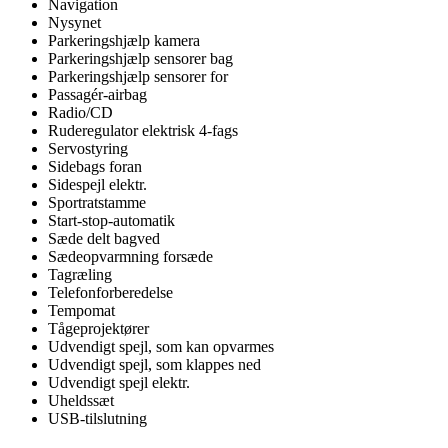
Navigation
Nysynet
Parkeringshjælp kamera
Parkeringshjælp sensorer bag
Parkeringshjælp sensorer for
Passagér-airbag
Radio/CD
Ruderegulator elektrisk 4-fags
Servostyring
Sidebags foran
Sidespejl elektr.
Sportratstamme
Start-stop-automatik
Sæde delt bagved
Sædeopvarmning forsæde
Tagræling
Telefonforberedelse
Tempomat
Tågeprojektører
Udvendigt spejl, som kan opvarmes
Udvendigt spejl, som klappes ned
Udvendigt spejl elektr.
Uheldssæt
USB-tilslutning