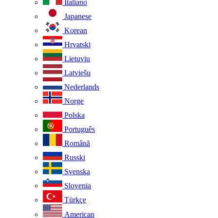
Italiano
Japanese
Korean
Hrvatski
Lietuviu
Latviešu
Nederlands
Norge
Polska
Português
Românã
Russki
Svenska
Slovenia
Türkçe
American