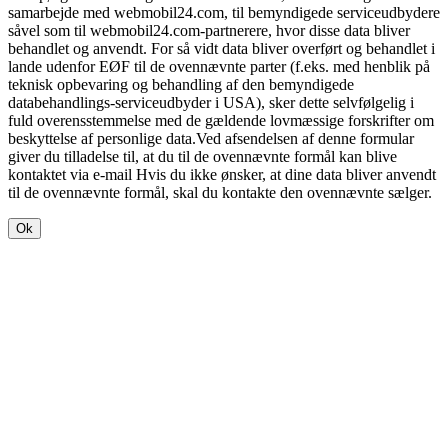
samarbejde med webmobil24.com, til bemyndigede serviceudbydere
såvel som til webmobil24.com-partnerere, hvor disse data bliver
behandlet og anvendt. For så vidt data bliver overført og behandlet i
lande udenfor EØF til de ovennævnte parter (f.eks. med henblik på
teknisk opbevaring og behandling af den bemyndigede
databehandlings-serviceudbyder i USA), sker dette selvfølgelig i
fuld overensstemmelse med de gældende lovmæssige forskrifter om
beskyttelse af personlige data.Ved afsendelsen af denne formular
giver du tilladelse til, at du til de ovennævnte formål kan blive
kontaktet via e-mail Hvis du ikke ønsker, at dine data bliver anvendt
til de ovennævnte formål, skal du kontakte den ovennævnte sælger.
Ok