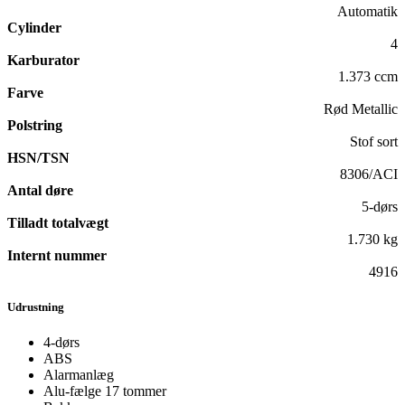
Automatik
Cylinder
4
Karburator
1.373 ccm
Farve
Rød Metallic
Polstring
Stof sort
HSN/TSN
8306/ACI
Antal døre
5-dørs
Tilladt totalvægt
1.730 kg
Internt nummer
4916
Udrustning
4-dørs
ABS
Alarmanlæg
Alu-fælge 17 tommer