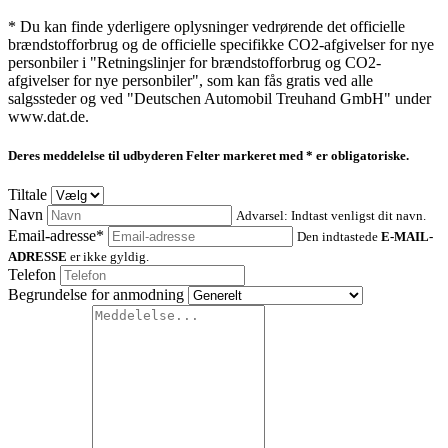
* Du kan finde yderligere oplysninger vedrørende det officielle
brændstofforbrug og de officielle specifikke CO2-afgivelser for nye
personbiler i "Retningslinjer for brændstofforbrug og CO2-
afgivelser for nye personbiler", som kan fås gratis ved alle
salgssteder og ved "Deutschen Automobil Treuhand GmbH" under
www.dat.de.
Deres meddelelse til udbyderen
Felter markeret med * er obligatoriske.
Tiltale
Navn
Advarsel: Indtast venligst dit navn.
Email-adresse*
Den indtastede
E-MAIL-
ADRESSE
er ikke gyldig.
Telefon
Begrundelse for anmodning