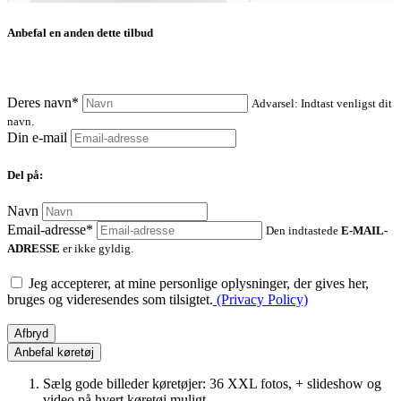
Anbefal en anden dette tilbud
Deres navn*
Advarsel: Indtast venligst dit
navn.
Din e-mail
Del på:
Navn
Email-adresse*
Den indtastede
E-MAIL-
ADRESSE
er ikke gyldig.
Jeg accepterer, at mine personlige oplysninger, der gives her,
bruges og videresendes som tilsigtet.
(Privacy Policy)
Afbryd
Anbefal køretøj
Sælg gode billeder køretøjer: 36 XXL fotos, + slideshow og
video på hvert køretøj muligt.