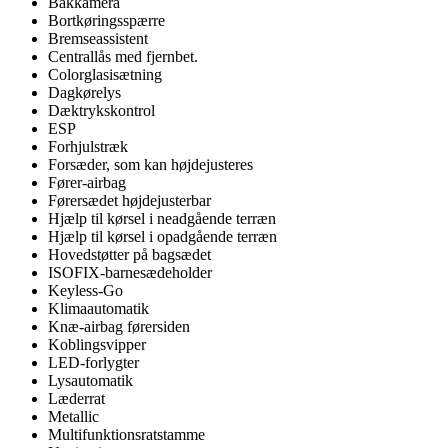
Bakkamera
Bortkøringsspærre
Bremseassistent
Centrallås med fjernbet.
Colorglasisætning
Dagkørelys
Dæktrykskontrol
ESP
Forhjulstræk
Forsæder, som kan højdejusteres
Fører-airbag
Førersædet højdejusterbar
Hjælp til kørsel i neadgående terræn
Hjælp til kørsel i opadgående terræn
Hovedstøtter på bagsædet
ISOFIX-barnesædeholder
Keyless-Go
Klimaautomatik
Knæ-airbag førersiden
Koblingsvipper
LED-forlygter
Lysautomatik
Læderrat
Metallic
Multifunktionsratstamme