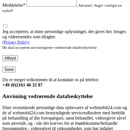
Meddelelse*
Advarsel: Angiv venligst en
nyhed!
Jeg accepterer, at mine personlige oplysninger, der gives her, bruges
og videresendes som tilsigtet.
(Privacy Policy)
Du skal acceptere anvisningerne vedrørende databeskyttelse
Afbryd
Send
Du er meget velkommen til at kontakte os på telefon:
+49 (0)2161 46 32 87
Anvisning vedrørende databeskyttelse
Dine ovenstående personlige data opbevares af webmobil24.com og
de af webmobil24.com bemyndigede serviceudbydere med henblik
på behandling af din forespørgsel, samt behandlet, videregivet såvel
som anvendt, og - når det kræves for at imødekomme/behandle
forespørgslen - videregivet til virksomheder, som har indgået