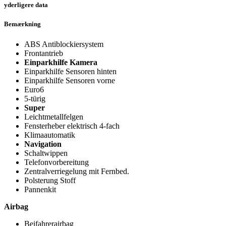
yderligere data
Bemærkning
ABS Antiblockiersystem
Frontantrieb
Einparkhilfe Kamera
Einparkhilfe Sensoren hinten
Einparkhilfe Sensoren vorne
Euro6
5-türig
Super
Leichtmetallfelgen
Fensterheber elektrisch 4-fach
Klimaautomatik
Navigation
Schaltwippen
Telefonvorbereitung
Zentralverriegelung mit Fernbed.
Polsterung Stoff
Pannenkit
Airbag
Beifahrerairbag