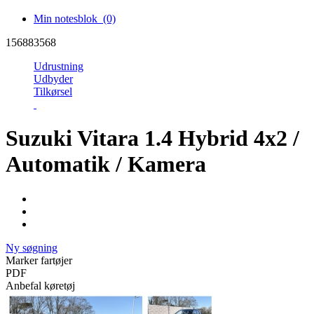
Min notesblok
(0)
156883568
Udrustning
Udbyder
Tilkørsel
Suzuki Vitara 1.4 Hybrid 4x2 /
Automatik / Kamera
Ny søgning
Marker fartøjer
PDF
Anbefal køretøj