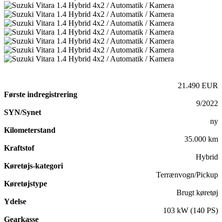
21.490 EUR
Første indregistrering
9/2022
SYN/Synet
ny
Kilometerstand
35.000 km
Kraftstof
Hybrid
Køretøjs-kategori
Terrænvogn/Pickup
Køretøjstype
Brugt køretøj
Ydelse
103 kW (140 PS)
Gearkasse