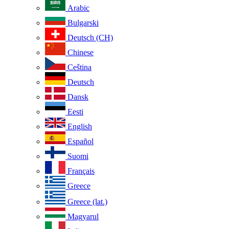
Arabic
Bulgarski
Deutsch (CH)
Chinese
Ceština
Deutsch
Dansk
Eesti
English
Español
Suomi
Français
Greece
Greece (lat.)
Magyarul