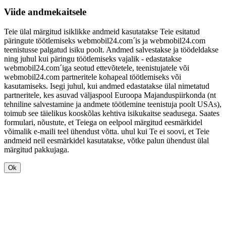
Viide andmekaitsele
Teie ülal märgitud isiklikke andmeid kasutatakse Teie esitatud
päringute töötlemiseks webmobil24.com´is ja webmobil24.com
teenistusse palgatud isiku poolt. Andmed salvestakse ja töödeldakse
ning juhul kui päringu töötlemiseks vajalik - edastatakse
webmobil24.com´iga seotud ettevõtetele, teenistujatele või
webmobil24.com partneritele kohapeal töötlemiseks või
kasutamiseks. Isegi juhul, kui andmed edastatakse ülal nimetatud
partneritele, kes asuvad väljaspool Euroopa Majanduspiirkonda (nt
tehniline salvestamine ja andmete töötlemine teenistuja poolt USAs),
toimub see täielikus kooskõlas kehtiva isikukaitse seadusega. Saates
formulari, nõustute, et Teiega on eelpool märgitud eesmärkidel
võimalik e-maili teel ühendust võtta. uhul kui Te ei soovi, et Teie
andmeid neil eesmärkidel kasutatakse, võtke palun ühendust ülal
märgitud pakkujaga.
Ok