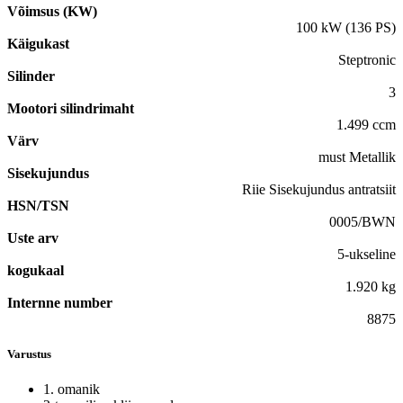
Võimsus (KW)
100 kW (136 PS)
Käigukast
Steptronic
Silinder
3
Mootori silindrimaht
1.499 ccm
Värv
must Metallik
Sisekujundus
Riie Sisekujundus antratsiit
HSN/TSN
0005/BWN
Uste arv
5-ukseline
kogukaal
1.920 kg
Internne number
8875
Varustus
1. omanik