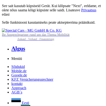
See sait kasutab küpsiseid Gerät. Kui klõpsate "Next", eeldame, et
olete nõus saama kõigi küpsiste selle saidi. Lisateave
Privaatsus
edasi
Selle funktsiooni kasutamiseks peate aktsepteerima präänikuid.
Ihr Ansprechpartner rund um das Thema Mobilität
Ankauf · Verkauf · Finanzierung
Algus
Menüü
Sõidukid
Mobile.de
Google.de
KFZ Versicherungssrechner
kontakt
Approach
AGB´s
Eesti