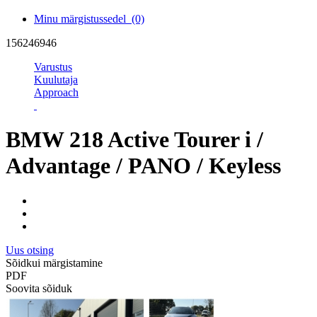
Minu märgistussedel
(0)
156246946
Varustus
Kuulutaja
Approach
BMW 218 Active Tourer i /
Advantage / PANO / Keyless
Uus otsing
Sõidkui märgistamine
PDF
Soovita sõiduk