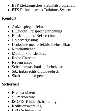
ESP Elektronisches Stabilitätsprogramm
ETS Elektronisches Traktions-System
Komfort
Außenspiegel elektr.
Bluetooth Freisprecheinrichtung
Bordcomputer/ Reiserechner
Colorverglasung
Lenksäule mech/elektrisch einstellbar
Mittelarmlehne
Multifunktionslenkrad
Radio/Cassette
Regensensor
Scheibenwaschanlage beheizbar
Sitz links/rechts orthopaedisch
Sitzbank hinten geteilt
Sicherheit
Bremsassistent
el. Parkbremse
ISOFIX Kindersitzhalterung
Kollisionswarnung
LED-Scheinwerfer