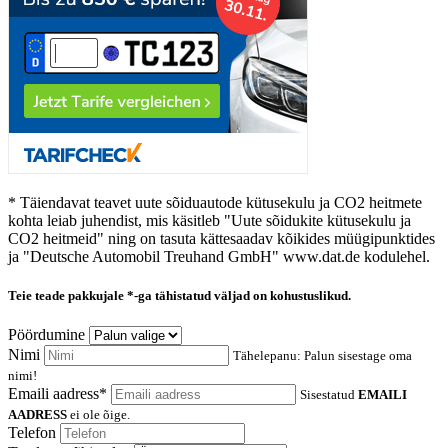
* Täiendavat teavet uute sõiduautode kütusekulu ja CO2 heitmete
kohta leiab juhendist, mis käsitleb "Uute sõidukite kütusekulu ja
CO2 heitmeid" ning on tasuta kättesaadav kõikides müügipunktides
ja "Deutsche Automobil Treuhand GmbH" www.dat.de kodulehel.
Teie teade pakkujale
*-ga tähistatud väljad on kohustuslikud.
Pöördumine
Nimi
Tähelepanu: Palun sisestage oma
nimi!
Emaili aadress*
Sisestatud
EMAILI
AADRESS
ei ole õige.
Telefon