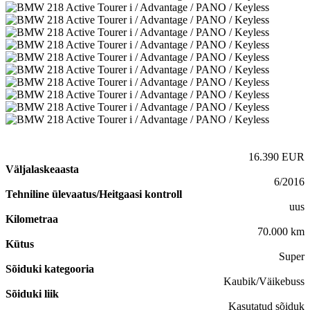
16.390 EUR
Väljalaskeaasta
6/2016
Tehniline ülevaatus/Heitgaasi kontroll
uus
Kilometraa
70.000 km
Kütus
Super
Sõiduki kategooria
Kaubik/Väikebuss
Sõiduki liik
Kasutatud sõiduk