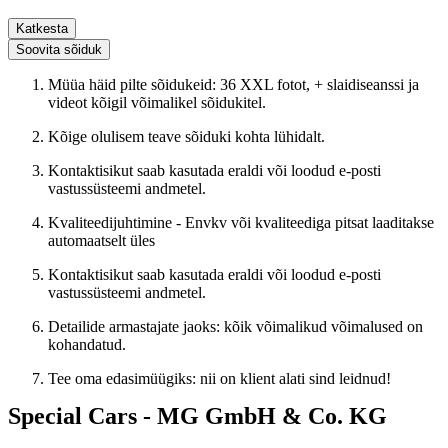
Katkesta
Soovita sõiduk
Müüa häid pilte sõidukeid: 36 XXL fotot, + slaidiseanssi ja
videot kõigil võimalikel sõidukitel.
Kõige olulisem teave sõiduki kohta lühidalt.
Kontaktisikut saab kasutada eraldi või loodud e-posti
vastussüsteemi andmetel.
Kvaliteedijuhtimine - Envkv või kvaliteediga pitsat laaditakse
automaatselt üles
Kontaktisikut saab kasutada eraldi või loodud e-posti
vastussüsteemi andmetel.
Detailide armastajate jaoks: kõik võimalikud võimalused on
kohandatud.
Tee oma edasimüügiks: nii on klient alati sind leidnud!
Special Cars - MG GmbH & Co. KG