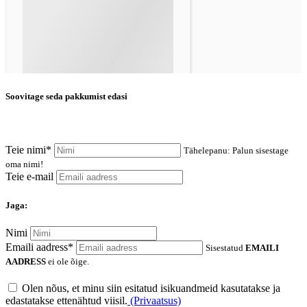
Soovitage seda pakkumist edasi
Teie nimi*
Tähelepanu: Palun sisestage
oma nimi!
Teie e-mail
Jaga:
Nimi
Emaili aadress*
Sisestatud
EMAILI
AADRESS
ei ole õige.
Olen nõus, et minu siin esitatud isikuandmeid kasutatakse ja
edastatakse ettenähtud viisil.
(Privaatsus)