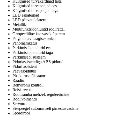
Külgmised turvakardinad taga
Külgmised turvapadjad ees
Külgmised turvapadjad taga
LED esilaternad
LED päevatulelatern
Metallik
Multifunktsioonlülitid roolirattal
Ortopeediline iste vasak / parem
Paigaldatav haagisekonks
Panoraamkatus
Parkimisabi andurid ees
Parkimisabi andurid taga
Parkimisabi süsteem
Piduriassistendiga ABS pidurid
Piduri assistent
Päevasõidutuli
Püsikiiruse fiksaator
Raadio
Rehvirõhu kontroll
Reisiarvesti
Roolisamba meh./el. reguleerimine
Roolivõimendi
Servotronic
Sisepeegel automaatselt pimestusvastane
Spordirool