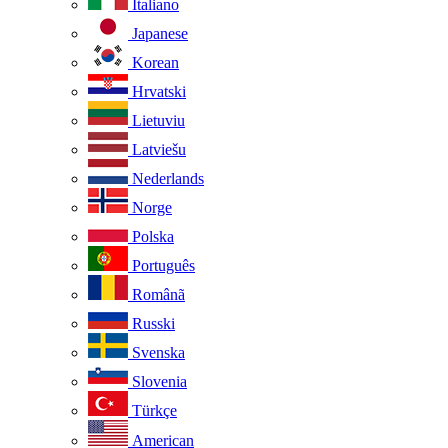
Italiano
Japanese
Korean
Hrvatski
Lietuviu
Latviešu
Nederlands
Norge
Polska
Português
Românã
Russki
Svenska
Slovenia
Türkçe
American