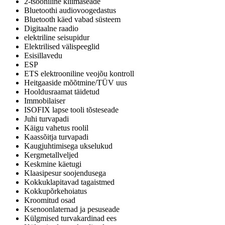
2-tsooniline kliimaseade
Bluetoothi audiovoogedastus
Bluetooth käed vabad süsteem
Digitaalne raadio
elektriline seisupidur
Elektrilised välispeeglid
Esisillavedu
ESP
ETS elektrooniline veojõu kontroll
Heitgaaside mõõtmine/TÜV uus
Hooldusraamat täidetud
Immobilaiser
ISOFIX lapse tooli tõsteseade
Juhi turvapadi
Käigu vahetus roolil
Kaassõitja turvapadi
Kaugjuhtimisega ukselukud
Kergmetallveljed
Keskmine käetugi
Klaasipesur soojendusega
Kokkuklapitavad tagaistmed
Kokkupõrkehoiatus
Kroomitud osad
Ksenoonlaternad ja pesuseade
Külgmised turvakardinad ees