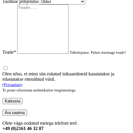
Taotluse põhjendus
Teade*
Tähelepanu: Palun sisestage teade!
Olen nõus, et minu siin esitatud isikuandmeid kasutatakse ja
edastatakse ettenähtud viisil.
(Privaatsus)
Te peate nõustuma andmekaitse tingimustega.
Katkesta
Ära saatma
Olete väga oodatud meiega telefoni teel:
+49 (0)2161 46 32 87