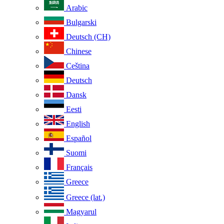
Arabic
Bulgarski
Deutsch (CH)
Chinese
Ceština
Deutsch
Dansk
Eesti
English
Español
Suomi
Français
Greece
Greece (lat.)
Magyarul