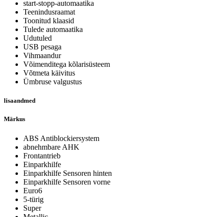
start-stopp-automaatika
Teenindusraamat
Toonitud klaasid
Tulede automaatika
Udutuled
USB pesaga
Vihmaandur
Võimenditega kõlarisüsteem
Võtmeta käivitus
Ümbruse valgustus
lisaandmed
Märkus
ABS Antiblockiersystem
abnehmbare AHK
Frontantrieb
Einparkhilfe
Einparkhilfe Sensoren hinten
Einparkhilfe Sensoren vorne
Euro6
5-türig
Super
Metallic