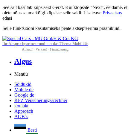
See sait kasutab küpsiseid Gerät. Kui klõpsate "Next", eeldame, et
olete nõus saama kõigi küpsiste selle saidi. Lisateave
Privaatsus
edasi
Selle funktsiooni kasutamiseks peate aktsepteerima präänikuid.
Ihr Ansprechpartner rund um das Thema Mobilität
Ankauf · Verkauf · Finanzierung
Algus
Menüü
Sõidukid
Mobile.de
Google.de
KFZ Versicherungssrechner
kontakt
Approach
AGB´s
Eesti