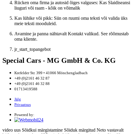
Rücken oma firma ja autosid õiges valguses: Kas Slaidiseansi
liuguri või raam - kõik on võimalik
Kas lühike või pikk: Siin on ruumi oma teksti või valida üks
meie teksti mooduleid.
Avamine ja panna nähtavalt Kontakt valikud. See rõõmustab
oma kliente.
jr_start_topangebot
Special Cars - MG GmbH & Co. KG
Krefelder Str. 399 • 41066 Mönchengladbach
+49 (0)2161 46 32 87
+49 (0)2161 46 32 88
01713419588
Jälg
Privaatsus
Powered by:
video
uus
Sõidkui märgistamine
Sõiduk märgitud
Neto
vastavalt