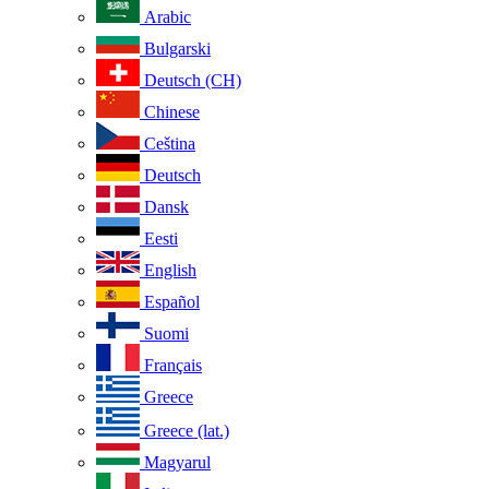
Arabic
Bulgarski
Deutsch (CH)
Chinese
Ceština
Deutsch
Dansk
Eesti
English
Español
Suomi
Français
Greece
Greece (lat.)
Magyarul