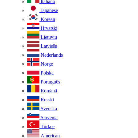
Italiano
Japanese
Korean
Hrvatski
Lietuviu
Latviešu
Nederlands
Norge
Polska
Português
Românã
Russki
Svenska
Slovenia
Türkçe
American