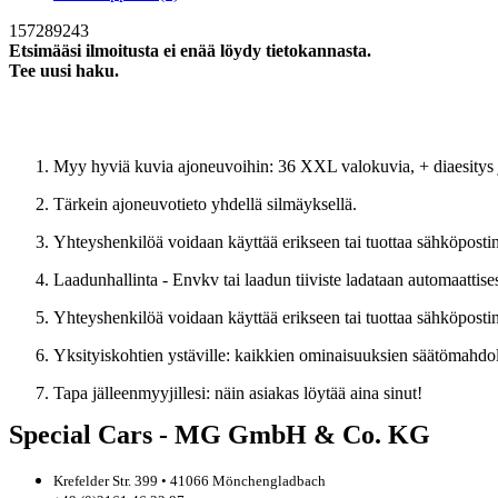
157289243
Etsimääsi ilmoitusta ei enää löydy tietokannasta.
Tee uusi haku.
Uusi haku
Myy hyviä kuvia ajoneuvoihin: 36 XXL valokuvia, + diaesitys ja
Tärkein ajoneuvotieto yhdellä silmäyksellä.
Yhteyshenkilöä voidaan käyttää erikseen tai tuottaa sähköpostin 
Laadunhallinta - Envkv tai laadun tiiviste ladataan automaattises
Yhteyshenkilöä voidaan käyttää erikseen tai tuottaa sähköpostin 
Yksityiskohtien ystäville: kaikkien ominaisuuksien säätömahdol
Tapa jälleenmyyjillesi: näin asiakas löytää aina sinut!
Special Cars - MG GmbH & Co. KG
Krefelder Str. 399 • 41066 Mönchengladbach