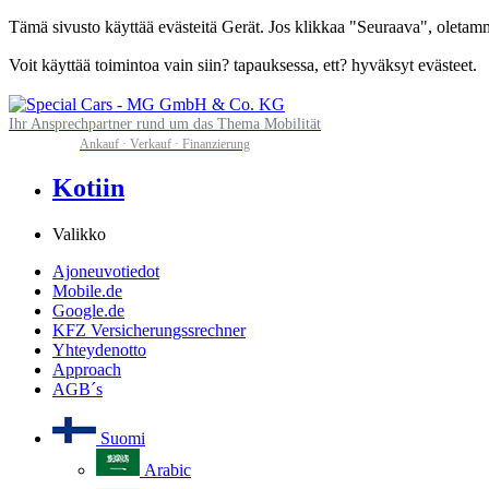
Tämä sivusto käyttää evästeitä Gerät. Jos klikkaa "Seuraava", oletamme,
Voit käyttää toimintoa vain siin? tapauksessa, ett? hyväksyt evästeet.
Ihr Ansprechpartner rund um das Thema Mobilität
Ankauf · Verkauf · Finanzierung
Kotiin
Valikko
Ajoneuvotiedot
Mobile.de
Google.de
KFZ Versicherungssrechner
Yhteydenotto
Approach
AGB´s
Suomi
Arabic