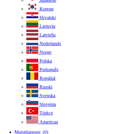
Japanese
Korean
Hrvatski
Lietuviu
Latviešu
Nederlands
Norge
Polska
Português
Românã
Russki
Svenska
Slovenia
Türkçe
American
Muistilappuni
(0)