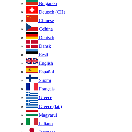
Bulgarski
Deutsch (CH)
Chinese
Ceština
Deutsch
Dansk
Eesti
English
Español
Suomi
Français
Greece
Greece (lat.)
Magyarul
Italiano