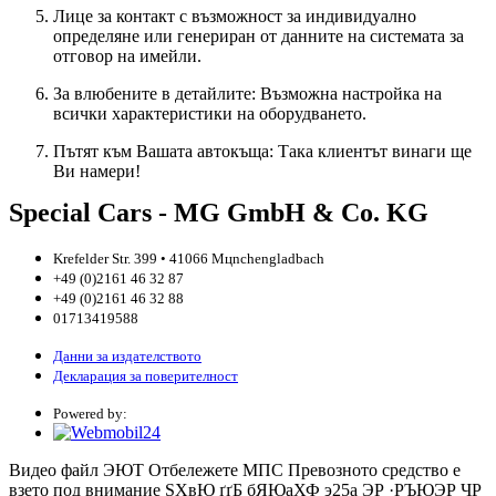
Лице за контакт с възможност за индивидуално
определяне или генериран от данните на системата за
отговор на имейли.
За влюбените в детайлите: Възможна настройка на
всички характеристики на оборудването.
Пътят към Вашата автокъща: Така клиентът винаги ще
Ви намери!
Special Cars - MG GmbH & Co. KG
Krefelder Str. 399 • 41066 Mцnchengladbach
+49 (0)2161 46 32 87
+49 (0)2161 46 32 88
01713419588
Данни за издателството
Декларация за поверителност
Powered by:
Видео файл
ЭЮТ
Отбележете МПС
Превозното средство е
взето под внимание
ЅХвЮ
ґґБ бЯЮаХФ э25a ЭР ·РЪЮЭР ЧР