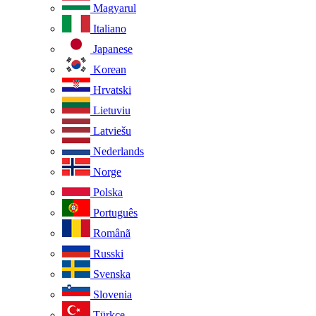
Magyarul
Italiano
Japanese
Korean
Hrvatski
Lietuviu
Latviešu
Nederlands
Norge
Polska
Português
Românã
Russki
Svenska
Slovenia
Türkçe