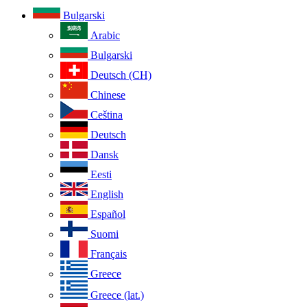
Bulgarski
Arabic
Bulgarski
Deutsch (CH)
Chinese
Ceština
Deutsch
Dansk
Eesti
English
Español
Suomi
Français
Greece
Greece (lat.)