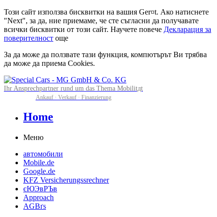
Този сайт използва бисквитки на вашия Ger¤t. Ако натиснете
"Next", за да, ние приемаме, че сте съгласни да получавате
всички бисквитки от този сайт. Научете повече
Декларация за
поверителност
още
За да може да ползвате тази функция, компютърът Ви трябва
да може да приема Cookies.
Ihr Ansprechpartner rund um das Thema Mobilitдt
Ankauf · Verkauf · Finanzierung
Home
Меню
автомобили
Mobile.de
Google.de
KFZ Versicherungssrechner
єЮЭвРЪв
Approach
AGBґs