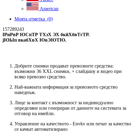
American
Моята отметка
(0)
157289243
ІРиРвР ЮСпТР ТХзХ ЭХ бкйХбвТгТР.
јЮЫп вкабХвХ ЮвЭЮТЮ.
Ново търсене
Добрите снимки продават превозните средства:
възможни 36 XXL снимки, + слайдшоу и видео при
всяко превозно средство.
Най-важната информация за превозното средство
наведнъж.
Лице за контакт с възможност за индивидуално
определяне или генериран от данните на системата за
отговор на имейли.
Управление на качеството - Envkv или печат за качество
се качват автоматизирано