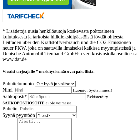
* Lisätietoja uusia henkilöautoja koskevasta polttoaineen
kulutuksesta ja tarkoista hiilidioksidipäästöistä löydät ohjeesta
Leitfaden über den Kraftstoffverbrauch und die CO2-Emissionen
neuer PKW, joka on saatavilla ilmaiseksi kaikissa myyntipisteissä ja
Deutsche Automobil Treuhand GmbH:n verkkosivustolla osoitteessa
www.dat.de
Viestisi tarjoajalle
* merkityt kentät ovat pakollisia.
Puhuttelumuoto
Nimi
Huomio: Syötä nimesi!
Sähköposti*
Rekisteröity
SÄHKÖPOSTIOSOITE
ei ole voimassa.
Puhelin
Syynä pyyntöön