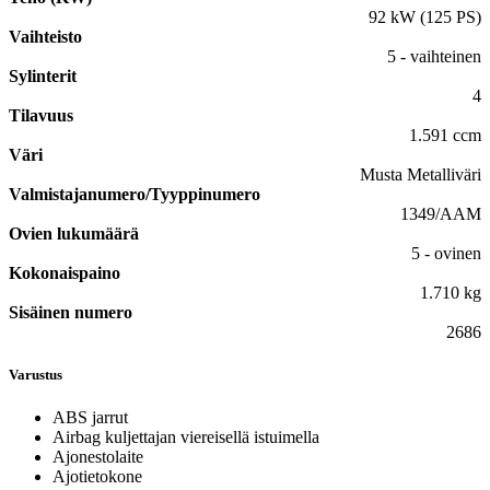
92 kW (125 PS)
Vaihteisto
5 - vaihteinen
Sylinterit
4
Tilavuus
1.591 ccm
Väri
Musta Metalliväri
Valmistajanumero/Tyyppinumero
1349/AAM
Ovien lukumäärä
5 - ovinen
Kokonaispaino
1.710 kg
Sisäinen numero
2686
Varustus
ABS jarrut
Airbag kuljettajan viereisellä istuimella
Ajonestolaite
Ajotietokone