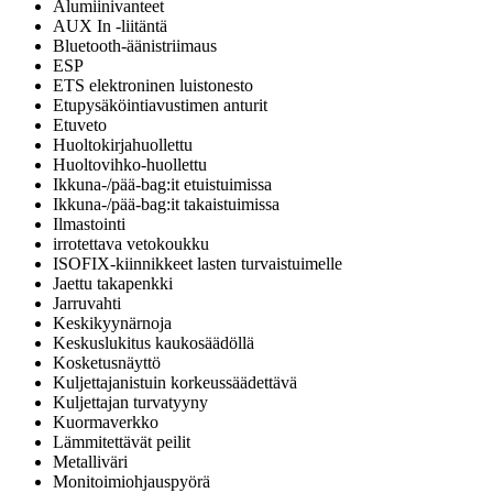
Alumiinivanteet
AUX In -liitäntä
Bluetooth-äänistriimaus
ESP
ETS elektroninen luistonesto
Etupysäköintiavustimen anturit
Etuveto
Huoltokirjahuollettu
Huoltovihko-huollettu
Ikkuna-/pää-bag:it etuistuimissa
Ikkuna-/pää-bag:it takaistuimissa
Ilmastointi
irrotettava vetokoukku
ISOFIX-kiinnikkeet lasten turvaistuimelle
Jaettu takapenkki
Jarruvahti
Keskikyynärnoja
Keskuslukitus kaukosäädöllä
Kosketusnäyttö
Kuljettajanistuin korkeussäädettävä
Kuljettajan turvatyyny
Kuormaverkko
Lämmitettävät peilit
Metalliväri
Monitoimiohjauspyörä