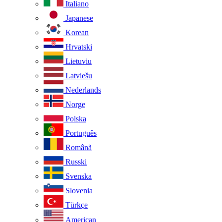
Italiano
Japanese
Korean
Hrvatski
Lietuviu
Latviešu
Nederlands
Norge
Polska
Português
Românã
Russki
Svenska
Slovenia
Türkçe
American