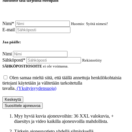
Suosittele tätä tarjousta eteenpäin
Nimi*
Huomio: Syötä nimesi!
E-mail
Jaa päälle:
Nimi
Sähköposti*
Rekisteröity
SÄHKÖPOSTIOSOITE
ei ole voimassa.
Olen samaa mieltä siitä, että täällä annettuja henkilökohtaisia
tietojani käytetään ja välitetään tarkoitetulla
tavalla.
(Yksityisyydensuoja)
Keskeytä
Suosittele ajoneuvoa
Myy hyviä kuvia ajoneuvoihin: 36 XXL valokuvia, +
diaesitys ja video kaikilla ajoneuvoilla mahdollista.
Tärkein ajoneuvotieto yhdellä silmäyksellä.