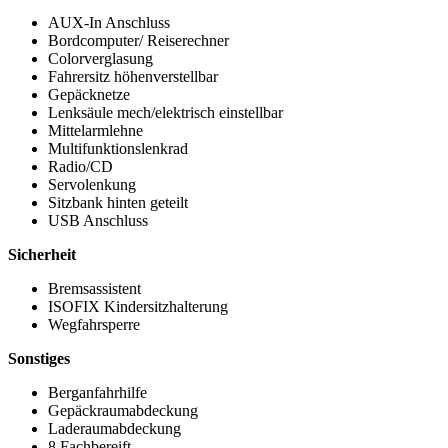
AUX-In Anschluss
Bordcomputer/ Reiserechner
Colorverglasung
Fahrersitz höhenverstellbar
Gepäcknetze
Lenksäule mech/elektrisch einstellbar
Mittelarmlehne
Multifunktionslenkrad
Radio/CD
Servolenkung
Sitzbank hinten geteilt
USB Anschluss
Sicherheit
Bremsassistent
ISOFIX Kindersitzhalterung
Wegfahrsperre
Sonstiges
Berganfahrhilfe
Gepäckraumabdeckung
Laderaumabdeckung
8 Fachbereift