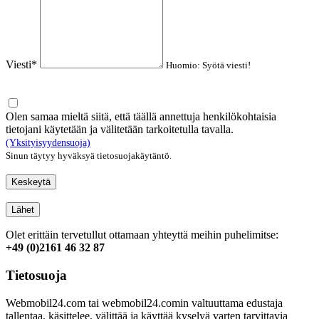
Viesti*
Huomio: Syötä viesti!
Olen samaa mieltä siitä, että täällä annettuja henkilökohtaisia
tietojani käytetään ja välitetään tarkoitetulla tavalla.
(Yksityisyydensuoja)
Sinun täytyy hyväksyä tietosuojakäytäntö.
Keskeytä
Lähet
Olet erittäin tervetullut ottamaan yhteyttä meihin puhelimitse:
+49 (0)2161 46 32 87
Tietosuoja
Webmobil24.com tai webmobil24.comin valtuuttama edustaja
tallentaa, käsittelee, välittää ja käyttää kyselyä varten tarvittavia