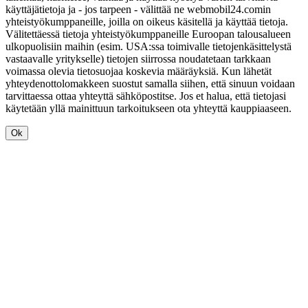
käyttäjätietoja ja - jos tarpeen - välittää ne webmobil24.comin
yhteistyökumppaneille, joilla on oikeus käsitellä ja käyttää tietoja.
Välitettäessä tietoja yhteistyökumppaneille Euroopan talousalueen
ulkopuolisiin maihin (esim. USA:ssa toimivalle tietojenkäsittelystä
vastaavalle yritykselle) tietojen siirrossa noudatetaan tarkkaan
voimassa olevia tietosuojaa koskevia määräyksiä. Kun lähetät
yhteydenottolomakkeen suostut samalla siihen, että sinuun voidaan
tarvittaessa ottaa yhteyttä sähköpostitse. Jos et halua, että tietojasi
käytetään yllä mainittuun tarkoitukseen ota yhteyttä kauppiaaseen.
Ok