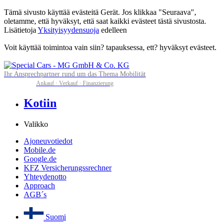
Tämä sivusto käyttää evästeitä Gerät. Jos klikkaa "Seuraava",
oletamme, että hyväksyt, että saat kaikki evästeet tästä sivustosta.
Lisätietoja
Yksityisyydensuoja
edelleen
Voit käyttää toimintoa vain siin? tapauksessa, ett? hyväksyt evästeet.
Ihr Ansprechpartner rund um das Thema Mobilität
Ankauf · Verkauf · Finanzierung
Kotiin
Valikko
Ajoneuvotiedot
Mobile.de
Google.de
KFZ Versicherungssrechner
Yhteydenotto
Approach
AGB´s
Suomi