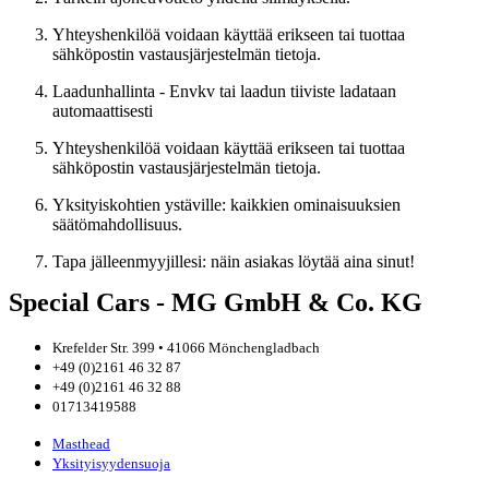
Yhteyshenkilöä voidaan käyttää erikseen tai tuottaa
sähköpostin vastausjärjestelmän tietoja.
Laadunhallinta - Envkv tai laadun tiiviste ladataan
automaattisesti
Yhteyshenkilöä voidaan käyttää erikseen tai tuottaa
sähköpostin vastausjärjestelmän tietoja.
Yksityiskohtien ystäville: kaikkien ominaisuuksien
säätömahdollisuus.
Tapa jälleenmyyjillesi: näin asiakas löytää aina sinut!
Special Cars - MG GmbH & Co. KG
Krefelder Str. 399 • 41066 Mönchengladbach
+49 (0)2161 46 32 87
+49 (0)2161 46 32 88
01713419588
Masthead
Yksityisyydensuoja