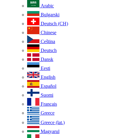
Arabic
Bulgarski
Deutsch (CH)
Chinese
Ceština
Deutsch
Dansk
Eesti
English
Español
Suomi
Français
Greece
Greece (lat.)
Magyarul