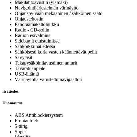
Mäkilähtöavustin (ylämäki)
Navigointijärjestelmän värinäyttö
Ohjauspylvään mekaaninen / sähköinen säätö
Ohjaustehostin
Panoraamakattoluukku
Radio - CD-soitin
Radion esivalmius
Sidebag:it etuistuimissa
Sähköikkunat edessä
Sähköisesti koria vasten käännettävät peilit
Sävylasit
Takapysäköintiavustimen anturit
Tavaratilanpeite
USB-liitäntä
Värinäytöllä varustettu navigaattori
lisätiedot
Huomautus
ABS Antiblockiersystem
Frontantrieb
5-türig
Super