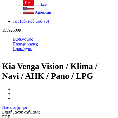
Türkçe
American
Το Πρόχειρό μου
(0)
155925009
Εξοπλισμός
Προσφέροντες
Προσέγγιση
Kia Venga Vision / Klima /
Navi / AHK / Pano / LPG
Νέα αναζήτηση
Επισήμανση οχήματος
PDF