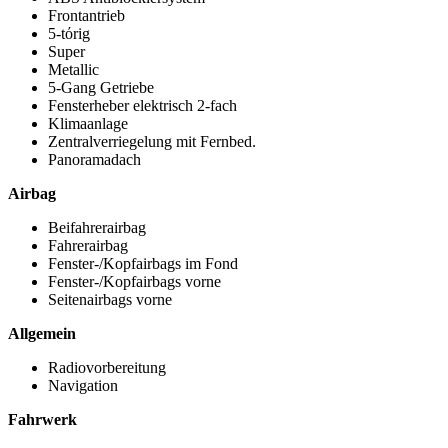
Frontantrieb
5-tόrig
Super
Metallic
5-Gang Getriebe
Fensterheber elektrisch 2-fach
Klimaanlage
Zentralverriegelung mit Fernbed.
Panoramadach
Airbag
Beifahrerairbag
Fahrerairbag
Fenster-/Kopfairbags im Fond
Fenster-/Kopfairbags vorne
Seitenairbags vorne
Allgemein
Radiovorbereitung
Navigation
Fahrwerk