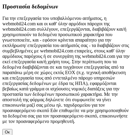
Προστασία δεδομένων
Για την επεξεργασία του υποβαλλόμενου αιτήματος, η
webmobil24.com και οι καθ' ύλην αρμόδιοι πάροχοι της
webmobil24.com συλλέγουν, επεξεργάζονται, διαβιβάζουν και/ή
χρησιμοποιούν τα δεδομένα προσωπικού χαρακτήρα που
γνωστοποιείτε, και - εφόσον κρίνεται απαραίτητο για την
εκπλήρωση/ επεξεργασία του αιτήματός σας - τα διαβιβάζουν στις
συμβεβλημένες με webmobil24.com εταιρείες, στους καθ' ύλην
αρμόδιους παρόχους ή σε συνεργάτη της webmobil24.com για την
εκεί επεξεργασία και/ή χρήση τους. Στην περίπτωση που τα
δεδομένα διαβιβάζονται σε και τυγχάνουν επεξεργασίας από τα
παραπάνω μέρη σε χώρες εκτός ΕΟΧ (π.χ. τεχνική αποθήκευση
και επεξεργασία τους από εντεταλμένο πάροχο υπηρεσιών
επεξεργασίας δεδομένων με έδρα τις ΗΠΑ), εφαρμόζονται
βεβαίως κατά γράμμα οι ισχύουσες νομικές διατάξεις για την
προστασία των δεδομένων προσωπικού χαρακτήρα. Με την
αποστολή της φόρμας δηλώνετε ότι συμφωνείτε να γίνει
επικοινωνία μαζί σας μέσω ηλ. ταχυδρομείου για τον
προαναφερόμενο σκοπό Εάν επιθυμείτε να μην χρησιμοποιηθούν
τα δεδομένα σας για τον προαναφερόμενο σκοπό, επικοινωνήστε
με τον προαναφερόμενο προμηθευτή.
Οκ