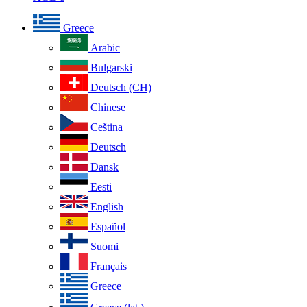
Greece
Arabic
Bulgarski
Deutsch (CH)
Chinese
Ceština
Deutsch
Dansk
Eesti
English
Español
Suomi
Français
Greece