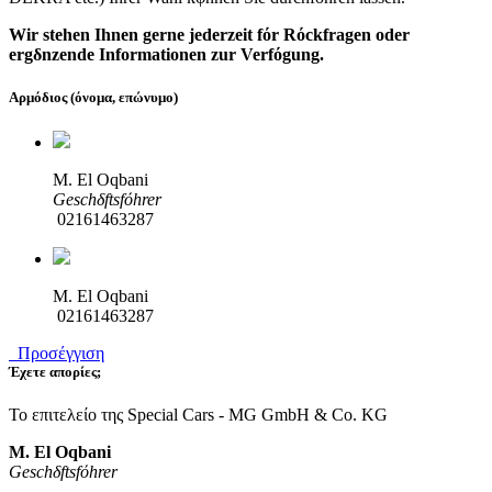
Wir stehen Ihnen gerne jederzeit fόr Rόckfragen oder
ergδnzende Informationen zur Verfόgung.
Αρμόδιος (όνομα, επώνυμο)
M. El Oqbani
Geschδftsfόhrer
02161463287
M. El Oqbani
02161463287
Προσέγγιση
Έχετε απορίες;
Το επιτελείο της Special Cars - MG GmbH & Co. KG
M. El Oqbani
Geschδftsfόhrer