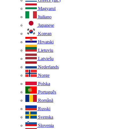
Greece (lat.)
Magyarul
Italiano
Japanese
Korean
Hrvatski
Lietuviu
Latviešu
Nederlands
Norge
Polska
Português
Românã
Russki
Svenska
Slovenia