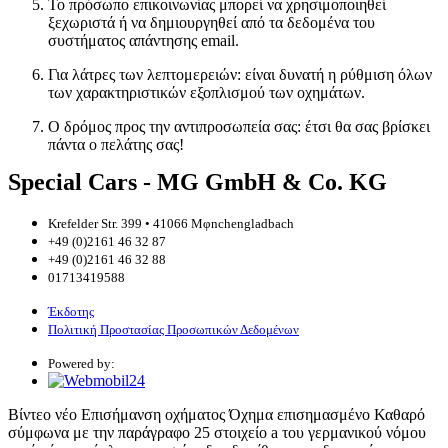
Το πρόσωπο επικοινωνίας μπορεί να χρησιμοποιηθεί
ξεχωριστά ή να δημιουργηθεί από τα δεδομένα του
συστήματος απάντησης email.
Για λάτρες των λεπτομερειών: είναι δυνατή η ρύθμιση όλων
των χαρακτηριστικών εξοπλισμού των οχημάτων.
Ο δρόμος προς την αντιπροσωπεία σας: έτσι θα σας βρίσκει
πάντα ο πελάτης σας!
Special Cars - MG GmbH & Co. KG
Krefelder Str. 399 • 41066 Mφnchengladbach
+49 (0)2161 46 32 87
+49 (0)2161 46 32 88
01713419588
Έκδοτης
Πολιτική Προστασίας Προσωπικών Δεδομένων
Powered by:
Βίντεο
νέο
Επισήμανση οχήματος
Όχημα επισημασμένο
Καθαρό
σύμφωνα με την παράγραφο 25 στοιχείο a του γερμανικού νόμου