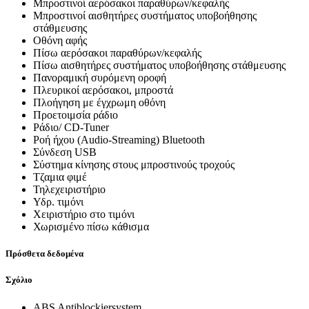
Μπροστινοί αερόσακοι παραθύρων/κεφαλής
Μπροστινοί αισθητήρες συστήματος υποβοήθησης
στάθμευσης
Οθόνη αφής
Πίσω αερόσακοι παραθύρων/κεφαλής
Πίσω αισθητήρες συστήματος υποβοήθησης στάθμευσης
Πανοραμική συρόμενη οροφή
Πλευρικοί αερόσακοι, μπροστά
Πλοήγηση με έγχρωμη οθόνη
Προετοιμσία ράδιο
Ράδιο/ CD-Tuner
Ροή ήχου (Audio-Streaming) Bluetooth
Σύνδεση USB
Σύστημα κίνησης στους μπροστινούς τροχούς
Τζαμια φιμέ
Τηλεχειριστήριο
Υδρ. τιμόνι
Χειριστήριο στο τιμόνι
Χωρισμένο πίσω κάθισμα
Πρόσθετα δεδομένα
Σχόλιο
ABS Antiblockiersystem