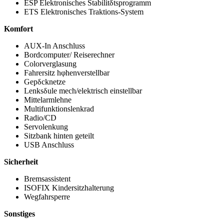
ESP Elektronisches Stabilitδtsprogramm
ETS Elektronisches Traktions-System
Komfort
AUX-In Anschluss
Bordcomputer/ Reiserechner
Colorverglasung
Fahrersitz hφhenverstellbar
Gepδcknetze
Lenksδule mech/elektrisch einstellbar
Mittelarmlehne
Multifunktionslenkrad
Radio/CD
Servolenkung
Sitzbank hinten geteilt
USB Anschluss
Sicherheit
Bremsassistent
ISOFIX Kindersitzhalterung
Wegfahrsperre
Sonstiges