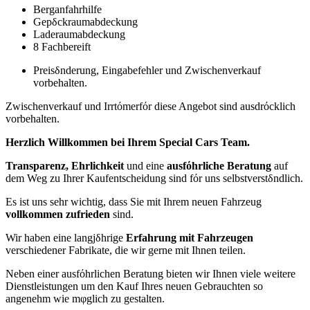
Berganfahrhilfe
Gepδckraumabdeckung
Laderaumabdeckung
8 Fachbereift
Preisδnderung, Eingabefehler und Zwischenverkauf
vorbehalten.
Zwischenverkauf und Irrtόmerfόr diese Angebot sind ausdrόcklich
vorbehalten.
Herzlich Willkommen bei Ihrem Special Cars Team.
Transparenz, Ehrlichkeit
und eine
ausfόhrliche Beratung
auf
dem Weg zu Ihrer Kaufentscheidung sind fόr uns selbstverstδndlich.
Es ist uns sehr wichtig, dass Sie mit Ihrem neuen Fahrzeug
vollkommen zufrieden
sind.
Wir haben eine langjδhrige
Erfahrung mit Fahrzeugen
verschiedener Fabrikate, die wir gerne mit Ihnen teilen.
Neben einer ausfόhrlichen Beratung bieten wir Ihnen viele weitere
Dienstleistungen um den Kauf Ihres neuen Gebrauchten so
angenehm wie mφglich zu gestalten.