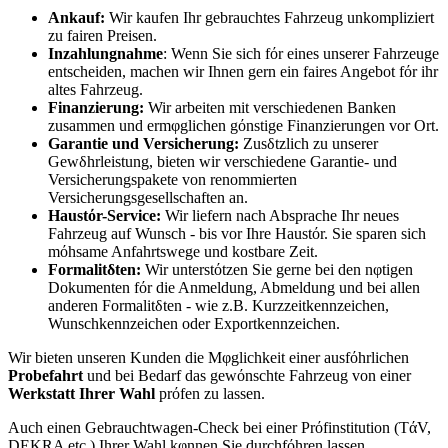
Ankauf:
Wir kaufen Ihr gebrauchtes Fahrzeug unkompliziert
zu fairen Preisen.
Inzahlungnahme
: Wenn Sie sich fόr eines unserer Fahrzeuge
entscheiden, machen wir Ihnen gern ein faires Angebot fόr ihr
altes Fahrzeug.
Finanzierung:
Wir arbeiten mit verschiedenen Banken
zusammen und ermφglichen gόnstige Finanzierungen vor Ort.
Garantie und Versicherung:
Zusδtzlich zu unserer
Gewδhrleistung, bieten wir verschiedene Garantie- und
Versicherungspakete von renommierten
Versicherungsgesellschaften an.
Haustόr-Service:
Wir liefern nach Absprache Ihr neues
Fahrzeug auf Wunsch - bis vor Ihre Haustόr. Sie sparen sich
mόhsame Anfahrtswege und kostbare Zeit.
Formalitδten:
Wir unterstόtzen Sie gerne bei den nφtigen
Dokumenten fόr die Anmeldung, Abmeldung und bei allen
anderen Formalitδten - wie z.B. Kurzzeitkennzeichen,
Wunschkennzeichen oder Exportkennzeichen.
Wir bieten unseren Kunden die Mφglichkeit einer ausfόhrlichen
Probefahrt
und bei Bedarf das gewόnschte Fahrzeug von einer
Werkstatt Ihrer Wahl
prόfen zu lassen.
Auch einen Gebrauchtwagen-Check bei einer Prόfinstitution
(TάV,
DEKRA etc.)
Ihrer Wahl kφnnen Sie durchfόhren lassen.