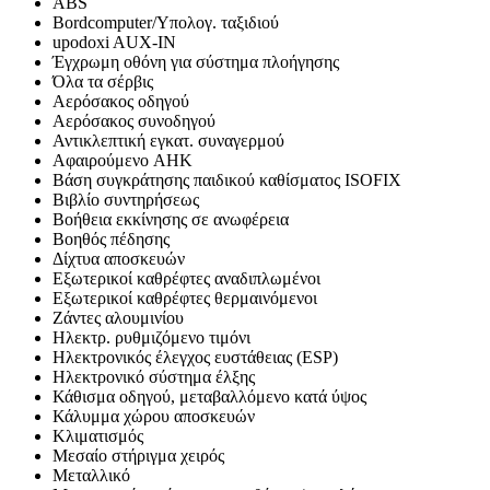
ABS
Bordcomputer/Υπολογ. ταξιδιού
upodoxi AUX-IN
Έγχρωμη οθόνη για σύστημα πλοήγησης
Όλα τα σέρβις
Αερόσακος οδηγού
Αερόσακος συνοδηγού
Αντικλεπτική εγκατ. συναγερμού
Αφαιρούμενο AHK
Βάση συγκράτησης παιδικού καθίσματος ISOFIX
Βιβλίο συντηρήσεως
Βοήθεια εκκίνησης σε ανωφέρεια
Βοηθός πέδησης
Δίχτυα αποσκευών
Εξωτερικοί καθρέφτες αναδιπλωμένοι
Εξωτερικοί καθρέφτες θερμαινόμενοι
Ζάντες αλουμινίου
Ηλεκτρ. ρυθμιζόμενο τιμόνι
Ηλεκτρονικός έλεγχος ευστάθειας (ESP)
Ηλεκτρονικό σύστημα έλξης
Κάθισμα οδηγού, μεταβαλλόμενο κατά ύψος
Κάλυμμα χώρου αποσκευών
Κλιματισμός
Μεσαίο στήριγμα χειρός
Μεταλλικό