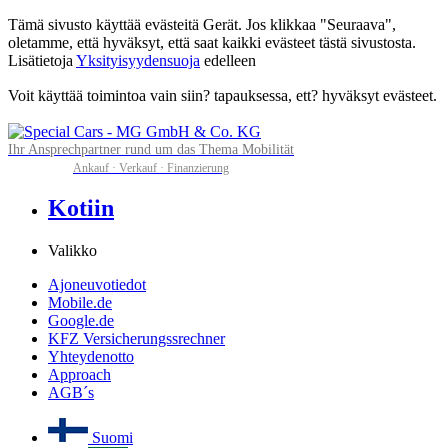
Tämä sivusto käyttää evästeitä Gerät. Jos klikkaa "Seuraava",
oletamme, että hyväksyt, että saat kaikki evästeet tästä sivustosta.
Lisätietoja
Yksityisyydensuoja
edelleen
Voit käyttää toimintoa vain siin? tapauksessa, ett? hyväksyt evästeet.
Ihr Ansprechpartner rund um das Thema Mobilität
Ankauf · Verkauf · Finanzierung
Kotiin
Valikko
Ajoneuvotiedot
Mobile.de
Google.de
KFZ Versicherungssrechner
Yhteydenotto
Approach
AGB´s
Suomi