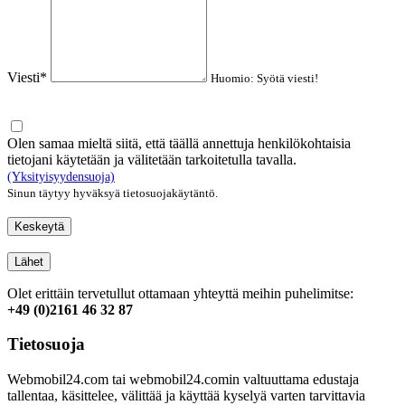
Viesti*
Huomio: Syötä viesti!
Olen samaa mieltä siitä, että täällä annettuja henkilökohtaisia
tietojani käytetään ja välitetään tarkoitetulla tavalla.
(Yksityisyydensuoja)
Sinun täytyy hyväksyä tietosuojakäytäntö.
Keskeytä
Lähet
Olet erittäin tervetullut ottamaan yhteyttä meihin puhelimitse:
+49 (0)2161 46 32 87
Tietosuoja
Webmobil24.com tai webmobil24.comin valtuuttama edustaja
tallentaa, käsittelee, välittää ja käyttää kyselyä varten tarvittavia