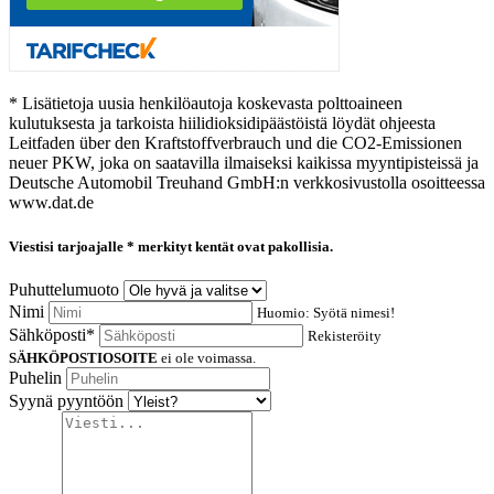
* Lisätietoja uusia henkilöautoja koskevasta polttoaineen
kulutuksesta ja tarkoista hiilidioksidipäästöistä löydät ohjeesta
Leitfaden über den Kraftstoffverbrauch und die CO2-Emissionen
neuer PKW, joka on saatavilla ilmaiseksi kaikissa myyntipisteissä ja
Deutsche Automobil Treuhand GmbH:n verkkosivustolla osoitteessa
www.dat.de
Viestisi tarjoajalle
* merkityt kentät ovat pakollisia.
Puhuttelumuoto
Nimi
Huomio: Syötä nimesi!
Sähköposti*
Rekisteröity
SÄHKÖPOSTIOSOITE
ei ole voimassa.
Puhelin
Syynä pyyntöön