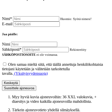
Nimi*
Huomio: Syötä nimesi!
E-mail
Jaa päälle:
Nimi
Sähköposti*
Rekisteröity
SÄHKÖPOSTIOSOITE
ei ole voimassa.
Olen samaa mieltä siitä, että täällä annettuja henkilökohtaisia
tietojani käytetään ja välitetään tarkoitetulla
tavalla.
(Yksityisyydensuoja)
Keskeytä
Suosittele ajoneuvoa
Myy hyviä kuvia ajoneuvoihin: 36 XXL valokuvia, +
diaesitys ja video kaikilla ajoneuvoilla mahdollista.
Tärkein ajoneuvotieto yhdellä silmäyksellä.