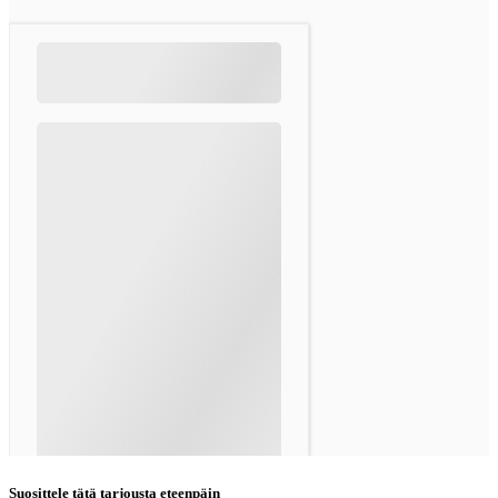
Suosittele tätä tarjousta eteenpäin