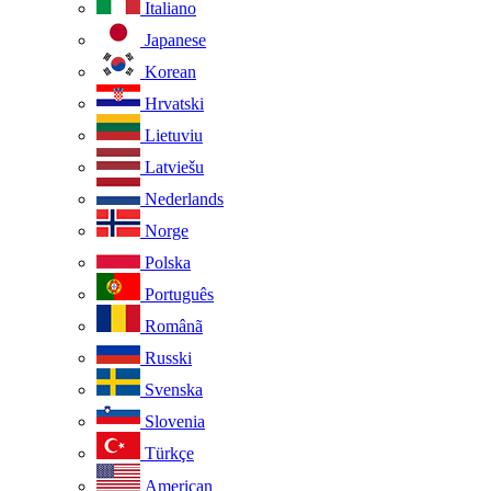
Italiano
Japanese
Korean
Hrvatski
Lietuviu
Latviešu
Nederlands
Norge
Polska
Português
Românã
Russki
Svenska
Slovenia
Türkçe
American