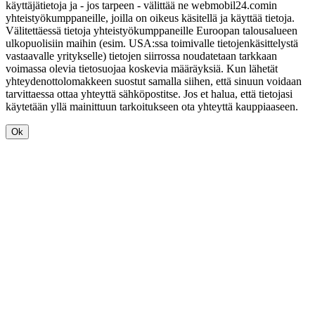
käyttäjätietoja ja - jos tarpeen - välittää ne webmobil24.comin
yhteistyökumppaneille, joilla on oikeus käsitellä ja käyttää tietoja.
Välitettäessä tietoja yhteistyökumppaneille Euroopan talousalueen
ulkopuolisiin maihin (esim. USA:ssa toimivalle tietojenkäsittelystä
vastaavalle yritykselle) tietojen siirrossa noudatetaan tarkkaan
voimassa olevia tietosuojaa koskevia määräyksiä. Kun lähetät
yhteydenottolomakkeen suostut samalla siihen, että sinuun voidaan
tarvittaessa ottaa yhteyttä sähköpostitse. Jos et halua, että tietojasi
käytetään yllä mainittuun tarkoitukseen ota yhteyttä kauppiaaseen.
Ok