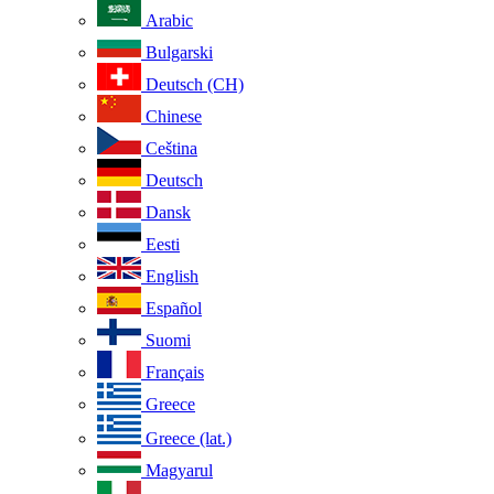
Arabic
Bulgarski
Deutsch (CH)
Chinese
Ceština
Deutsch
Dansk
Eesti
English
Español
Suomi
Français
Greece
Greece (lat.)
Magyarul