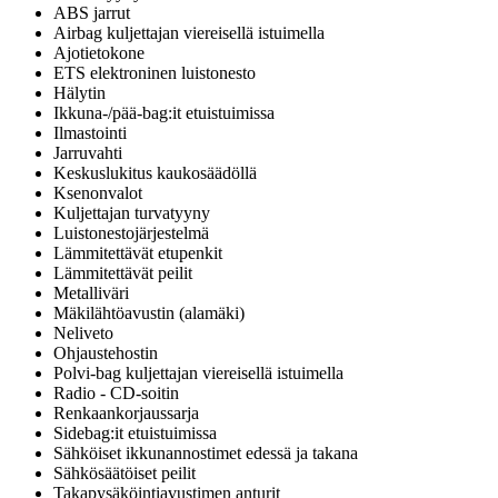
ABS jarrut
Airbag kuljettajan viereisellä istuimella
Ajotietokone
ETS elektroninen luistonesto
Hälytin
Ikkuna-/pää-bag:it etuistuimissa
Ilmastointi
Jarruvahti
Keskuslukitus kaukosäädöllä
Ksenonvalot
Kuljettajan turvatyyny
Luistonestojärjestelmä
Lämmitettävät etupenkit
Lämmitettävät peilit
Metalliväri
Mäkilähtöavustin (alamäki)
Neliveto
Ohjaustehostin
Polvi-bag kuljettajan viereisellä istuimella
Radio - CD-soitin
Renkaankorjaussarja
Sidebag:it etuistuimissa
Sähköiset ikkunannostimet edessä ja takana
Sähkösäätöiset peilit
Takapysäköintiavustimen anturit