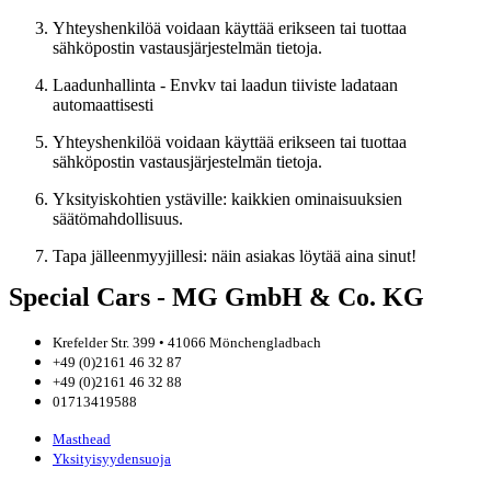
Yhteyshenkilöä voidaan käyttää erikseen tai tuottaa
sähköpostin vastausjärjestelmän tietoja.
Laadunhallinta - Envkv tai laadun tiiviste ladataan
automaattisesti
Yhteyshenkilöä voidaan käyttää erikseen tai tuottaa
sähköpostin vastausjärjestelmän tietoja.
Yksityiskohtien ystäville: kaikkien ominaisuuksien
säätömahdollisuus.
Tapa jälleenmyyjillesi: näin asiakas löytää aina sinut!
Special Cars - MG GmbH & Co. KG
Krefelder Str. 399 • 41066 Mönchengladbach
+49 (0)2161 46 32 87
+49 (0)2161 46 32 88
01713419588
Masthead
Yksityisyydensuoja