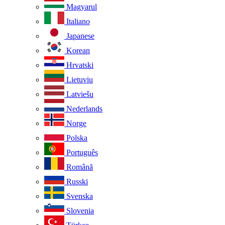
Magyarul
Italiano
Japanese
Korean
Hrvatski
Lietuviu
Latviešu
Nederlands
Norge
Polska
Português
Românã
Russki
Svenska
Slovenia