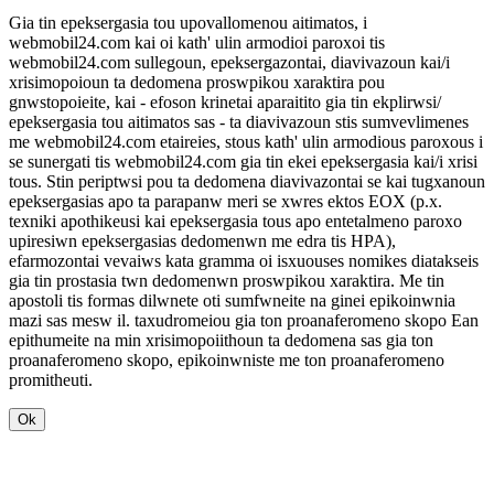
Gia tin epeksergasia tou upovallomenou aitimatos, i
webmobil24.com kai oi kath' ulin armodioi paroxoi tis
webmobil24.com sullegoun, epeksergazontai, diavivazoun kai/i
xrisimopoioun ta dedomena proswpikou xaraktira pou
gnwstopoieite, kai - efoson krinetai aparaitito gia tin ekplirwsi/
epeksergasia tou aitimatos sas - ta diavivazoun stis sumvevlimenes
me webmobil24.com etaireies, stous kath' ulin armodious paroxous i
se sunergati tis webmobil24.com gia tin ekei epeksergasia kai/i xrisi
tous. Stin periptwsi pou ta dedomena diavivazontai se kai tugxanoun
epeksergasias apo ta parapanw meri se xwres ektos EOX (p.x.
texniki apothikeusi kai epeksergasia tous apo entetalmeno paroxo
upiresiwn epeksergasias dedomenwn me edra tis HPA),
efarmozontai vevaiws kata gramma oi isxuouses nomikes diatakseis
gia tin prostasia twn dedomenwn proswpikou xaraktira. Me tin
apostoli tis formas dilwnete oti sumfwneite na ginei epikoinwnia
mazi sas mesw il. taxudromeiou gia ton proanaferomeno skopo Ean
epithumeite na min xrisimopoiithoun ta dedomena sas gia ton
proanaferomeno skopo, epikoinwniste me ton proanaferomeno
promitheuti.
Ok