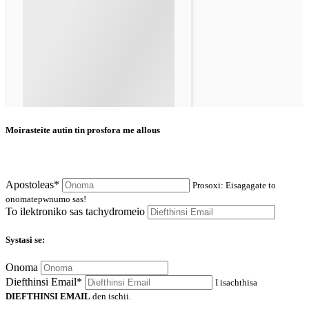
Moirasteite autin tin prosfora me allous
Apostoleas*
Prosoxi: Eisagagate to
onomatepwnumo sas!
To ilektroniko sas tachydromeio
Systasi se:
Onoma
Diefthinsi Email*
I isachthisa
DIEFTHINSI EMAIL
den ischii.