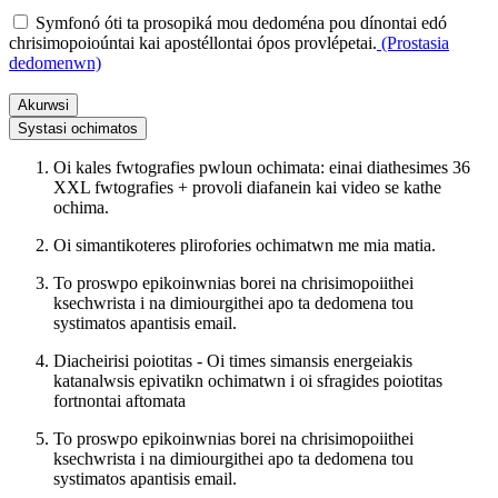
Symfonó óti ta prosopiká mou dedoména pou dínontai edó
chrisimopoioúntai kai apostéllontai ópos provlépetai.
(Prostasia
dedomenwn)
Akurwsi
Systasi ochimatos
Oi kales fwtografies pwloun ochimata: einai diathesimes 36
XXL fwtografies + provoli diafanein kai video se kathe
ochima.
Oi simantikoteres plirofories ochimatwn me mia matia.
To proswpo epikoinwnias borei na chrisimopoiithei
ksechwrista i na dimiourgithei apo ta dedomena tou
systimatos apantisis email.
Diacheirisi poiotitas - Oi times simansis energeiakis
katanalwsis epivatikn ochimatwn i oi sfragides poiotitas
fortnontai aftomata
To proswpo epikoinwnias borei na chrisimopoiithei
ksechwrista i na dimiourgithei apo ta dedomena tou
systimatos apantisis email.