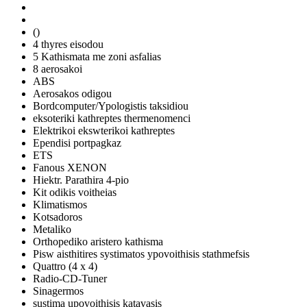
()
4 thyres eisodou
5 Kathismata me zoni asfalias
8 aerosakoi
ABS
Aerosakos odigou
Bordcomputer/Ypologistis taksidiou
eksoteriki kathreptes thermenomenci
Elektrikoi ekswterikoi kathreptes
Ependisi portpagkaz
ETS
Fanous XENON
Hiektr. Parathira 4-pio
Kit odikis voitheias
Klimatismos
Kotsadoros
Metaliko
Orthopediko aristero kathisma
Pisw aisthitires systimatos ypovoithisis stathmefsis
Quattro (4 x 4)
Radio-CD-Tuner
Sinagermos
sustima upovoithisis katavasis