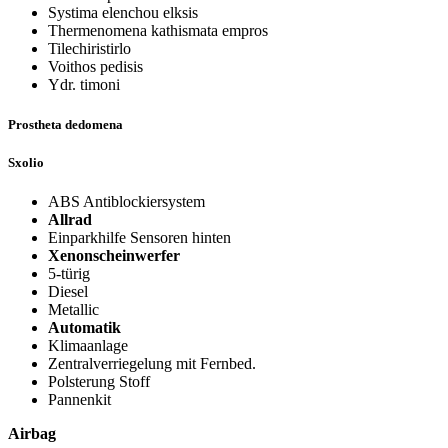
Systima elenchou elksis
Thermenomena kathismata empros
Tilechiristirlo
Voithos pedisis
Ydr. timoni
Prostheta dedomena
Sxolio
ABS Antiblockiersystem
Allrad
Einparkhilfe Sensoren hinten
Xenonscheinwerfer
5-türig
Diesel
Metallic
Automatik
Klimaanlage
Zentralverriegelung mit Fernbed.
Polsterung Stoff
Pannenkit
Airbag