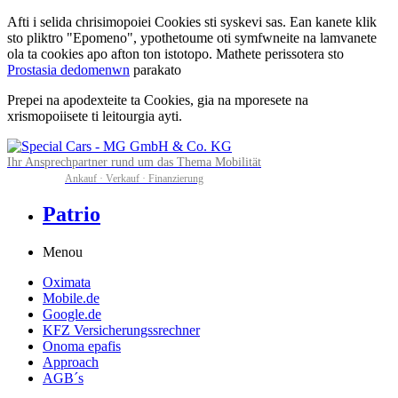
Afti i selida chrisimopoiei Cookies sti syskevi sas. Ean kanete klik
sto pliktro "Epomeno", ypothetoume oti symfwneite na lamvanete
ola ta cookies apo afton ton istotopo. Mathete perissotera sto
Prostasia dedomenwn
parakato
Prepei na apodexteite ta Cookies, gia na mporesete na
xrismopoiisete ti leitourgia ayti.
Ihr Ansprechpartner rund um das Thema Mobilität
Ankauf · Verkauf · Finanzierung
Patrio
Menou
Oximata
Mobile.de
Google.de
KFZ Versicherungssrechner
Onoma epafis
Approach
AGB´s