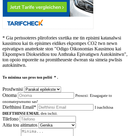
* Gia perissoteres plirofories sxetika me tin episimi katanalwsi
kausimou kai tis episimes eidikes ekpompes CO2 twn newn
epivatigwn anatrekste ston "Odigo Oikonomias Kausimou kai
Ekpompwn Diokseidiou tou Anthraka Epivatigwn Autokinitwn",
ton opoio mporeite na promitheueste dwrean sta simeia pwlisis
autokinitwn.
To minima sas pros ton politi
* .
Prosfwnisi
Onoma
Prosoxi: Eisagagate to
onomatepwnumo sas!
Diefthinsi Email*
I isachthisa
DIEFTHINSI EMAIL
den ischii.
Tilefono
Aitia tou aitimatos