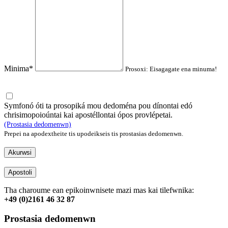
Minima*
Prosoxi: Eisagagate ena minuma!
Symfonó óti ta prosopiká mou dedoména pou dínontai edó
chrisimopoioúntai kai apostéllontai ópos provlépetai.
(Prostasia dedomenwn)
Prepei na apodextheite tis upodeikseis tis prostasias dedomenwn.
Akurwsi
Apostoli
Tha charoume ean epikoinwnisete mazi mas kai tilefwnika:
+49 (0)2161 46 32 87
Prostasia dedomenwn