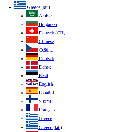
Greece (lat.)
Arabic
Bulgarski
Deutsch (CH)
Chinese
Ceština
Deutsch
Dansk
Eesti
English
Español
Suomi
Français
Greece
Greece (lat.)