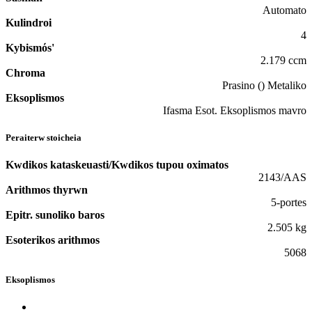
Automato
Kulindroi
4
Kybismόs'
2.179 ccm
Chroma
Prasino () Metaliko
Eksoplismos
Ifasma Esot. Eksoplismos mavro
Peraiterw stoicheia
Kwdikos kataskeuasti/Kwdikos tupou oximatos
2143/AAS
Arithmos thyrwn
5-portes
Epitr. sunoliko baros
2.505 kg
Esoterikos arithmos
5068
Eksoplismos