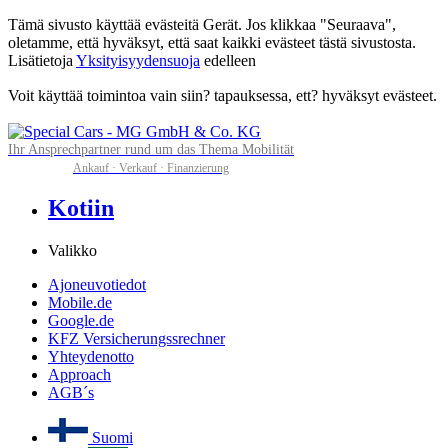
Tämä sivusto käyttää evästeitä Gerät. Jos klikkaa "Seuraava",
oletamme, että hyväksyt, että saat kaikki evästeet tästä sivustosta.
Lisätietoja
Yksityisyydensuoja
edelleen
Voit käyttää toimintoa vain siin? tapauksessa, ett? hyväksyt evästeet.
Ihr Ansprechpartner rund um das Thema Mobilität
Ankauf · Verkauf · Finanzierung
Kotiin
Valikko
Ajoneuvotiedot
Mobile.de
Google.de
KFZ Versicherungssrechner
Yhteydenotto
Approach
AGB´s
Suomi