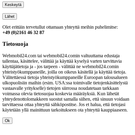
Keskeytä
Lähet
Olet erittäin tervetullut ottamaan yhteyttä meihin puhelimitse:
+49 (0)2161 46 32 87
Tietosuoja
Webmobil24.com tai webmobil24.comin valtuuttama edustaja
tallentaa, käsittelee, välittää ja käyttää kyselyä varten tarvittavia
käyttäjätietoja ja - jos tarpeen - välittää ne webmobil24.comin
yhteistyökumppaneille, joilla on oikeus käsitellä ja käyttää tietoja.
Välitettäessä tietoja yhteistyökumppaneille Euroopan talousalueen
ulkopuolisiin maihin (esim. USA:ssa toimivalle tietojenkäsittelystä
vastaavalle yritykselle) tietojen siirrossa noudatetaan tarkkaan
voimassa olevia tietosuojaa koskevia määräyksiä. Kun lähetät
yhteydenottolomakkeen suostut samalla siihen, että sinuun voidaan
tarvittaessa ottaa yhteyttä sähköpostitse. Jos et halua, että tietojasi
käytetään yllä mainittuun tarkoitukseen ota yhteyttä kauppiaaseen.
Ok