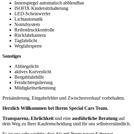
Innenspiegel automatisch abblendbar
ISOFIX Kindersitzhalterung
LED-Scheinwerfer
Lichtautomatik
Notrufsystem
Reifendruckkontrolle
Rückfahrkamera
Tagfahrlicht
Wegfahrsperre
Sonstiges
Abbiegelicht
aktives Kurvenlicht
Bergabfahrhilfe
Fernlichtregulierung
Müdigkeitserkennung
Preisänderung, Eingabefehler und Zwischenverkauf vorbehalten.
Herzlich Willkommen bei Ihrem Special Cars Team.
Transparenz, Ehrlichkeit
und eine
ausführliche Beratung
auf
dem Weg zu Ihrer Kaufentscheidung sind für uns selbstverständlich.
Es ist uns sehr wichtig, dass Sie mit Ihrem neuen Fahrzeug