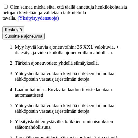
Olen samaa mieltä siitä, että täällä annettuja henkilökohtaisia
tietojani käytetään ja välitetään tarkoitetulla
tavalla.
(Yksityisyydensuoja)
Keskeytä
Suosittele ajoneuvoa
Myy hyviä kuvia ajoneuvoihin: 36 XXL valokuvia, +
diaesitys ja video kaikilla ajoneuvoilla mahdollista.
Tärkein ajoneuvotieto yhdellä silmäyksellä.
Yhteyshenkilöä voidaan käyttää erikseen tai tuottaa
sähköpostin vastausjärjestelmän tietoja.
Laadunhallinta - Envkv tai laadun tiiviste ladataan
automaattisesti
Yhteyshenkilöä voidaan käyttää erikseen tai tuottaa
sähköpostin vastausjärjestelmän tietoja.
Yksityiskohtien ystäville: kaikkien ominaisuuksien
säätömahdollisuus.
Tapa jälleenmyyjillesi: näin asiakas löytää aina sinut!