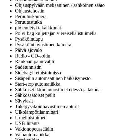
Ohjauspylvään mekaaninen / sähköinen säätö
Ohjaustehostin
Peruutuskamera
Peruutustutka
pimennetyt takaikkunat
Polvi-bag kuljettajan viereisellä istuimella
Pysäköintiapu
Pysäköintiavustimen kamera
Päivä-ajovalo
Radio - CD-soitin
Rankaan painevahti
Sadetunnistin
Sidebag:it etuistuimissa
Sisäpeilin automaattinen häikäisynesto
Start-stop automatiikka
Sähköiset ikkunannostimet edessä ja takana
Sähkösäätöiset peilit
Sävylasit
Takapysäköintiavustimen anturit
Ulkolämpötilanmittari
Urheiluistuimet
USB-liitäntä
Vakionopeussäädin
Valoautomatiikka