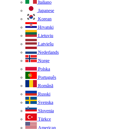
Italiano
Japanese
Korean
Hrvatski
Lietuviu
Latviešu
Nederlands
Norge
Polska
Português
Românã
Russki
Svenska
Slovenia
Türkçe
American