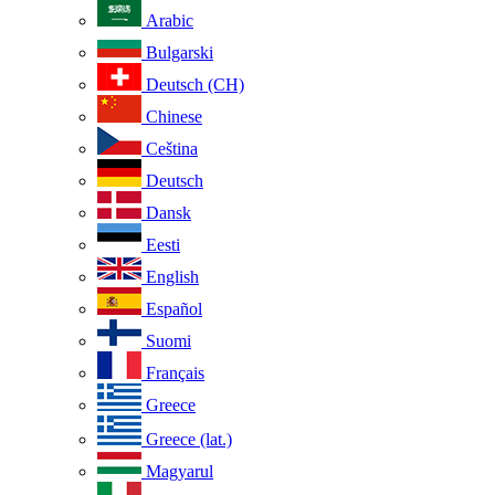
Arabic
Bulgarski
Deutsch (CH)
Chinese
Ceština
Deutsch
Dansk
Eesti
English
Español
Suomi
Français
Greece
Greece (lat.)
Magyarul