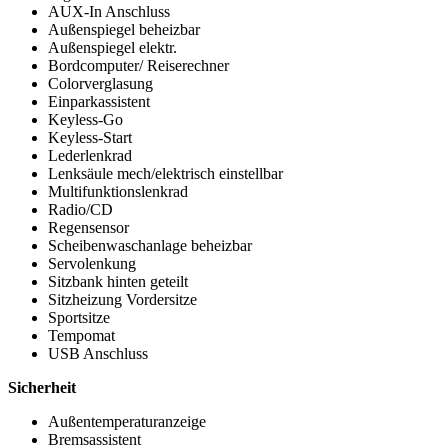
AUX-In Anschluss
Außenspiegel beheizbar
Außenspiegel elektr.
Bordcomputer/ Reiserechner
Colorverglasung
Einparkassistent
Keyless-Go
Keyless-Start
Lederlenkrad
Lenksäule mech/elektrisch einstellbar
Multifunktionslenkrad
Radio/CD
Regensensor
Scheibenwaschanlage beheizbar
Servolenkung
Sitzbank hinten geteilt
Sitzheizung Vordersitze
Sportsitze
Tempomat
USB Anschluss
Sicherheit
Außentemperaturanzeige
Bremsassistent