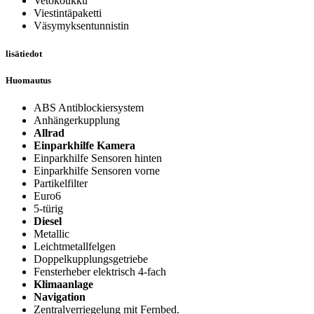
Vetokoukku
Viestintäpaketti
Väsymyksentunnistin
lisätiedot
Huomautus
ABS Antiblockiersystem
Anhängerkupplung
Allrad
Einparkhilfe Kamera
Einparkhilfe Sensoren hinten
Einparkhilfe Sensoren vorne
Partikelfilter
Euro6
5-türig
Diesel
Metallic
Leichtmetallfelgen
Doppelkupplungsgetriebe
Fensterheber elektrisch 4-fach
Klimaanlage
Navigation
Zentralverriegelung mit Fernbed.