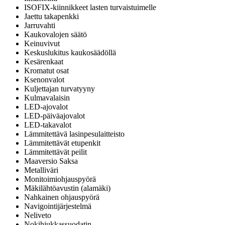
ISOFIX-kiinnikkeet lasten turvaistuimelle
Jaettu takapenkki
Jarruvahti
Kaukovalojen säätö
Keinuvivut
Keskuslukitus kaukosäädöllä
Kesärenkaat
Kromatut osat
Ksenonvalot
Kuljettajan turvatyyny
Kulmavalaisin
LED-ajovalot
LED-päiväajovalot
LED-takavalot
Lämmitettävä lasinpesulaitteisto
Lämmitettävät etupenkit
Lämmitettävät peilit
Maaversio Saksa
Metalliväri
Monitoimiohjauspyörä
Mäkilähtöavustin (alamäki)
Nahkainen ohjauspyörä
Navigointijärjestelmä
Neliveto
Nokihiukkassuodatin