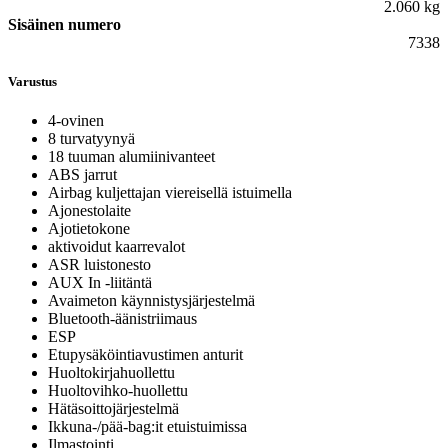
2.060 kg
Sisäinen numero
7338
Varustus
4-ovinen
8 turvatyynyä
18 tuuman alumiinivanteet
ABS jarrut
Airbag kuljettajan viereisellä istuimella
Ajonestolaite
Ajotietokone
aktivoidut kaarrevalot
ASR luistonesto
AUX In -liitäntä
Avaimeton käynnistysjärjestelmä
Bluetooth-äänistriimaus
ESP
Etupysäköintiavustimen anturit
Huoltokirjahuollettu
Huoltovihko-huollettu
Hätäsoittojärjestelmä
Ikkuna-/pää-bag:it etuistuimissa
Ilmastointi