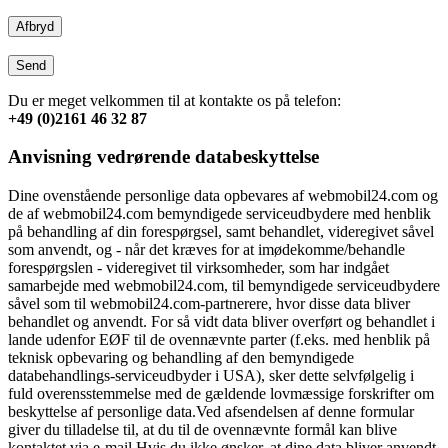
Afbryd
Send
Du er meget velkommen til at kontakte os på telefon:
+49 (0)2161 46 32 87
Anvisning vedrørende databeskyttelse
Dine ovenstående personlige data opbevares af webmobil24.com og
de af webmobil24.com bemyndigede serviceudbydere med henblik
på behandling af din forespørgsel, samt behandlet, videregivet såvel
som anvendt, og - når det kræves for at imødekomme/behandle
forespørgslen - videregivet til virksomheder, som har indgået
samarbejde med webmobil24.com, til bemyndigede serviceudbydere
såvel som til webmobil24.com-partnerere, hvor disse data bliver
behandlet og anvendt. For så vidt data bliver overført og behandlet i
lande udenfor EØF til de ovennævnte parter (f.eks. med henblik på
teknisk opbevaring og behandling af den bemyndigede
databehandlings-serviceudbyder i USA), sker dette selvfølgelig i
fuld overensstemmelse med de gældende lovmæssige forskrifter om
beskyttelse af personlige data.Ved afsendelsen af denne formular
giver du tilladelse til, at du til de ovennævnte formål kan blive
kontaktet via e-mail Hvis du ikke ønsker, at dine data bliver anvendt