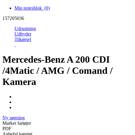
Min notesblok
(0)
157205036
Udrustning
Udbyder
Tilkørsel
Mercedes-Benz A 200 CDI
/4Matic / AMG / Comand /
Kamera
Ny søgning
Marker fartøjer
PDF
Anbefal køretøj