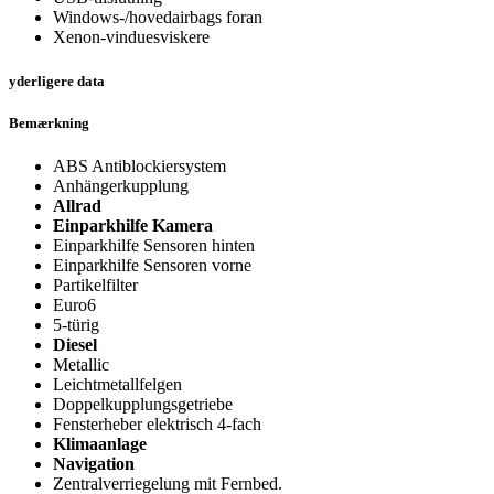
Windows-/hovedairbags foran
Xenon-vinduesviskere
yderligere data
Bemærkning
ABS Antiblockiersystem
Anhängerkupplung
Allrad
Einparkhilfe Kamera
Einparkhilfe Sensoren hinten
Einparkhilfe Sensoren vorne
Partikelfilter
Euro6
5-türig
Diesel
Metallic
Leichtmetallfelgen
Doppelkupplungsgetriebe
Fensterheber elektrisch 4-fach
Klimaanlage
Navigation
Zentralverriegelung mit Fernbed.