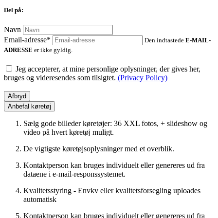
Del på:
Navn
Email-adresse*
Den indtastede
E-MAIL-
ADRESSE
er ikke gyldig.
Jeg accepterer, at mine personlige oplysninger, der gives her,
bruges og videresendes som tilsigtet.
(Privacy Policy)
Afbryd
Anbefal køretøj
Sælg gode billeder køretøjer: 36 XXL fotos, + slideshow og
video på hvert køretøj muligt.
De vigtigste køretøjsoplysninger med et overblik.
Kontaktperson kan bruges individuelt eller genereres ud fra
dataene i e-mail-responssystemet.
Kvalitetsstyring - Envkv eller kvalitetsforsegling uploades
automatisk
Kontaktperson kan bruges individuelt eller genereres ud fra