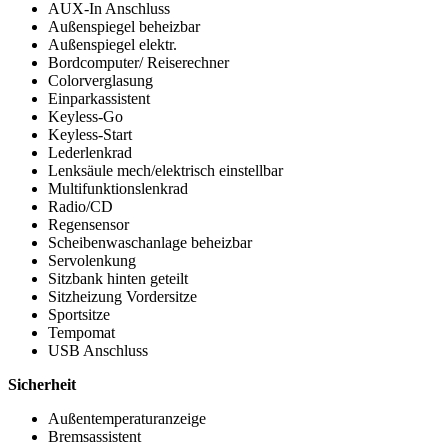
AUX-In Anschluss
Außenspiegel beheizbar
Außenspiegel elektr.
Bordcomputer/ Reiserechner
Colorverglasung
Einparkassistent
Keyless-Go
Keyless-Start
Lederlenkrad
Lenksäule mech/elektrisch einstellbar
Multifunktionslenkrad
Radio/CD
Regensensor
Scheibenwaschanlage beheizbar
Servolenkung
Sitzbank hinten geteilt
Sitzheizung Vordersitze
Sportsitze
Tempomat
USB Anschluss
Sicherheit
Außentemperaturanzeige
Bremsassistent