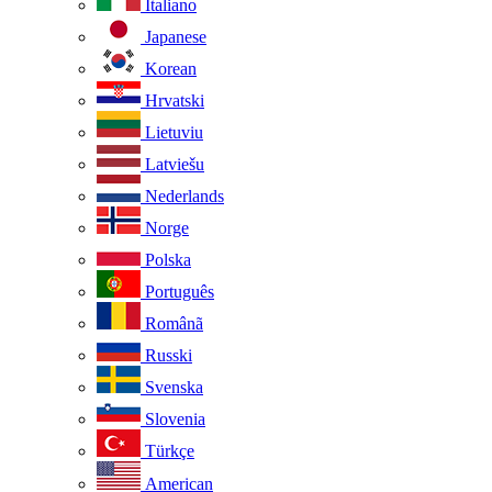
Italiano
Japanese
Korean
Hrvatski
Lietuviu
Latviešu
Nederlands
Norge
Polska
Português
Românã
Russki
Svenska
Slovenia
Türkçe
American