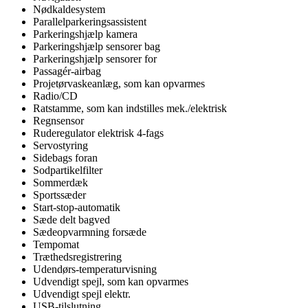
Nødkaldesystem
Parallelparkeringsassistent
Parkeringshjælp kamera
Parkeringshjælp sensorer bag
Parkeringshjælp sensorer for
Passagér-airbag
Projetørvaskeanlæg, som kan opvarmes
Radio/CD
Ratstamme, som kan indstilles mek./elektrisk
Regnsensor
Ruderegulator elektrisk 4-fags
Servostyring
Sidebags foran
Sodpartikelfilter
Sommerdæk
Sportssæder
Start-stop-automatik
Sæde delt bagved
Sædeopvarmning forsæde
Tempomat
Træthedsregistrering
Udendørs-temperaturvisning
Udvendigt spejl, som kan opvarmes
Udvendigt spejl elektr.
USB-tilslutning