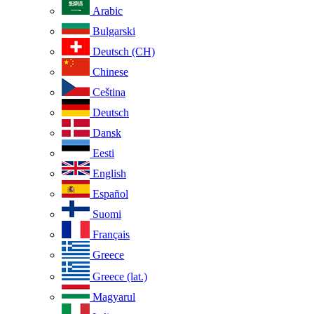
Arabic
Bulgarski
Deutsch (CH)
Chinese
Ceština
Deutsch
Dansk
Eesti
English
Español
Suomi
Français
Greece
Greece (lat.)
Magyarul