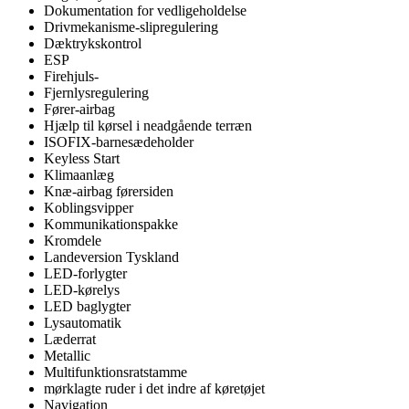
Dokumentation for vedligeholdelse
Drivmekanisme-slipregulering
Dæktrykskontrol
ESP
Firehjuls-
Fjernlysregulering
Fører-airbag
Hjælp til kørsel i neadgående terræn
ISOFIX-barnesædeholder
Keyless Start
Klimaanlæg
Knæ-airbag førersiden
Koblingsvipper
Kommunikationspakke
Kromdele
Landeversion Tyskland
LED-forlygter
LED-kørelys
LED baglygter
Lysautomatik
Læderrat
Metallic
Multifunktionsratstamme
mørklagte ruder i det indre af køretøjet
Navigation