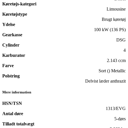
Køretøjs-kategori
Limousine
Køretøjstype
Brugt køretøj
Ydelse
100 kW (136 PS)
Gearkasse
DSG
Cylinder
4
Karburator
2.143 ccm
Farve
Sort () Metallic
Polstring
Delvist læder anthrazit
Mere information
HSN/TSN
1313/EVG
Antal døre
5-dørs
Tilladt totalvægt