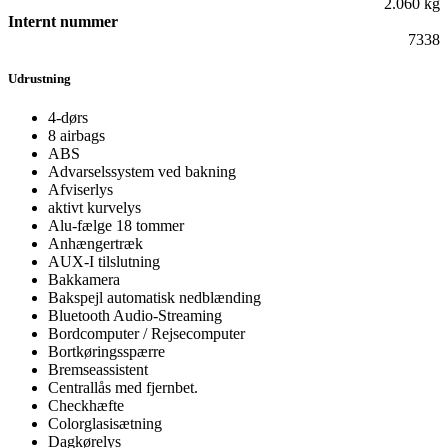
2.060 kg
Internt nummer
7338
Udrustning
4-dørs
8 airbags
ABS
Advarselssystem ved bakning
Afviserlys
aktivt kurvelys
Alu-fælge 18 tommer
Anhængertræk
AUX-I tilslutning
Bakkamera
Bakspejl automatisk nedblænding
Bluetooth Audio-Streaming
Bordcomputer / Rejsecomputer
Bortkøringsspærre
Bremseassistent
Centrallås med fjernbet.
Checkhæfte
Colorglasisætning
Dagkørelys