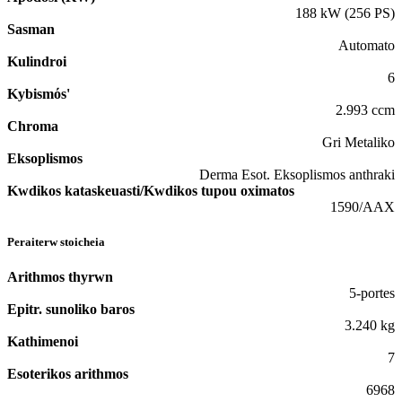
188 kW (256 PS)
Sasman
Automato
Kulindroi
6
Kybismόs'
2.993 ccm
Chroma
Gri Metaliko
Eksoplismos
Derma Esot. Eksoplismos anthraki
Kwdikos kataskeuasti/Kwdikos tupou oximatos
1590/AAX
Peraiterw stoicheia
Arithmos thyrwn
5-portes
Epitr. sunoliko baros
3.240 kg
Kathimenoi
7
Esoterikos arithmos
6968