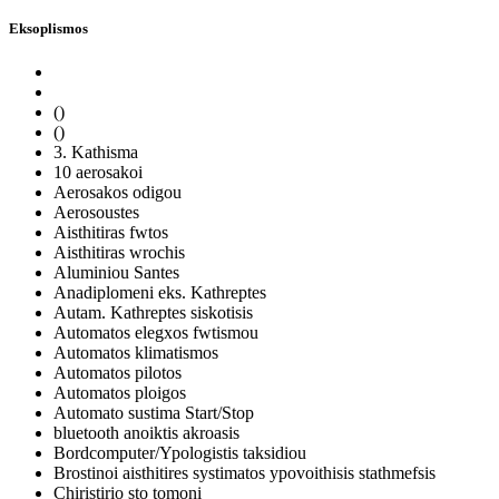
Eksoplismos
()
()
3. Kathisma
10 aerosakoi
Aerosakos odigou
Aerosoustes
Aisthitiras fwtos
Aisthitiras wrochis
Aluminiou Santes
Anadiplomeni eks. Kathreptes
Autam. Kathreptes siskotisis
Automatos elegxos fwtismou
Automatos klimatismos
Automatos pilotos
Automatos ploigos
Automato sustima Start/Stop
bluetooth anoiktis akroasis
Bordcomputer/Ypologistis taksidiou
Brostinoi aisthitires systimatos ypovoithisis stathmefsis
Chiristirio sto tomoni