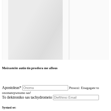
Moirasteite autin tin prosfora me allous
Apostoleas*
Prosoxi: Eisagagate to
onomatepwnumo sas!
To ilektroniko sas tachydromeio
Systasi se: