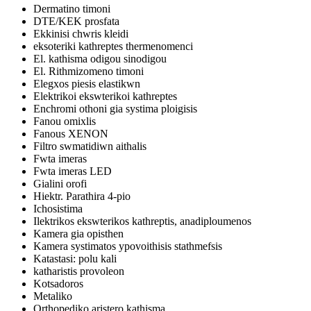
Dermatino timoni
DTE/KEK prosfata
Ekkinisi chwris kleidi
eksoteriki kathreptes thermenomenci
El. kathisma odigou sinodigou
El. Rithmizomeno timoni
Elegxos piesis elastikwn
Elektrikoi ekswterikoi kathreptes
Enchromi othoni gia systima ploigisis
Fanou omixlis
Fanous XENON
Filtro swmatidiwn aithalis
Fwta imeras
Fwta imeras LED
Gialini orofi
Hiektr. Parathira 4-pio
Ichosistima
Ilektrikos ekswterikos kathreptis, anadiploumenos
Kamera gia opisthen
Kamera systimatos ypovoithisis stathmefsis
Katastasi: polu kali
katharistis provoleon
Kotsadoros
Metaliko
Orthopediko aristero kathisma