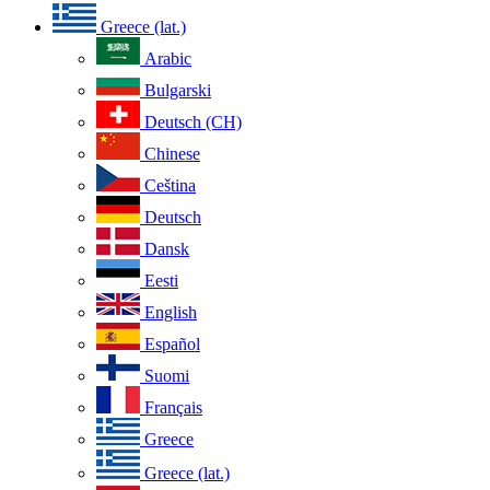
Greece (lat.)
Arabic
Bulgarski
Deutsch (CH)
Chinese
Ceština
Deutsch
Dansk
Eesti
English
Español
Suomi
Français
Greece
Greece (lat.)