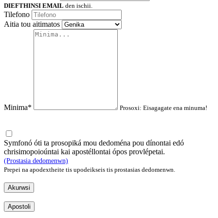
DIEFTHINSI EMAIL
den ischii.
Tilefono
Aitia tou aitimatos
Minima*
Prosoxi: Eisagagate ena minuma!
Symfonó óti ta prosopiká mou dedoména pou dínontai edó
chrisimopoioúntai kai apostéllontai ópos provlépetai.
(Prostasia dedomenwn)
Prepei na apodextheite tis upodeikseis tis prostasias dedomenwn.
Akurwsi
Apostoli