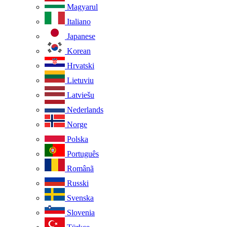
Magyarul
Italiano
Japanese
Korean
Hrvatski
Lietuviu
Latviešu
Nederlands
Norge
Polska
Português
Românã
Russki
Svenska
Slovenia