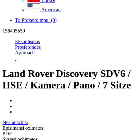
Türkçe
American
To Proxeiro mou
(0)
156495550
Eksoplismos
Prosferondes
Approach
Land Rover Discovery SDV6 /
HSE / Kamera / Pano / 7 Sitze
Nea anazitisi
Episimansi oximatos
PDF
Systasi ochimatos