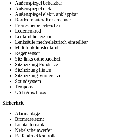
Außenspiegel beheizbar
Außenspiegel elektr.
Außenspiegel elektr. anklappbar
Bordcomputer/ Reiserechner
Frontscheibe beheizbar
Lederlenkrad
Lenkrad beheizbar
Lenksäule mech/elektrisch einstellbar
Multifunktionslenkrad
Regensensor
Sitz links orthopaedisch
Sitzheizung Fondsitze
Sitzheizung hinten
Sitzheizung Vordersitze
Soundsystem
Tempomat
USB Anschluss
Sicherheit
Alarmanlage
Bremsassistent
Lichtautomatik
Nebelscheinwerfer
Reifendruckkontrolle