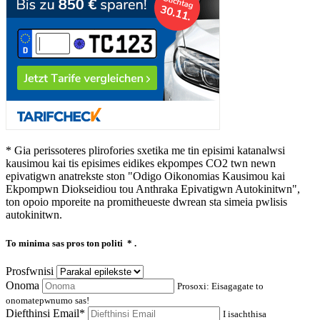
* Gia perissoteres plirofories sxetika me tin episimi katanalwsi
kausimou kai tis episimes eidikes ekpompes CO2 twn newn
epivatigwn anatrekste ston "Odigo Oikonomias Kausimou kai
Ekpompwn Diokseidiou tou Anthraka Epivatigwn Autokinitwn",
ton opoio mporeite na promitheueste dwrean sta simeia pwlisis
autokinitwn.
To minima sas pros ton politi
* .
Prosfwnisi
Onoma
Prosoxi: Eisagagate to
onomatepwnumo sas!
Diefthinsi Email*
I isachthisa