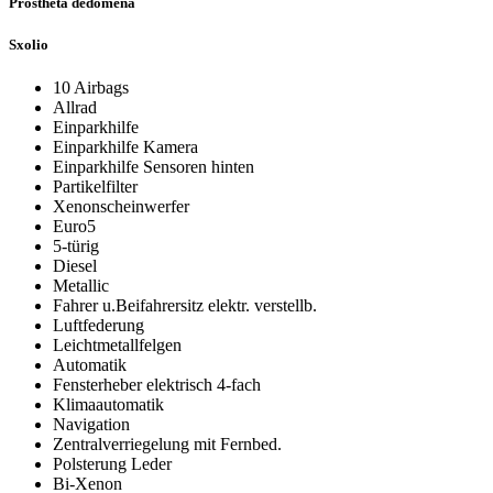
Prostheta dedomena
Sxolio
10 Airbags
Allrad
Einparkhilfe
Einparkhilfe Kamera
Einparkhilfe Sensoren hinten
Partikelfilter
Xenonscheinwerfer
Euro5
5-türig
Diesel
Metallic
Fahrer u.Beifahrersitz elektr. verstellb.
Luftfederung
Leichtmetallfelgen
Automatik
Fensterheber elektrisch 4-fach
Klimaautomatik
Navigation
Zentralverriegelung mit Fernbed.
Polsterung Leder
Bi-Xenon