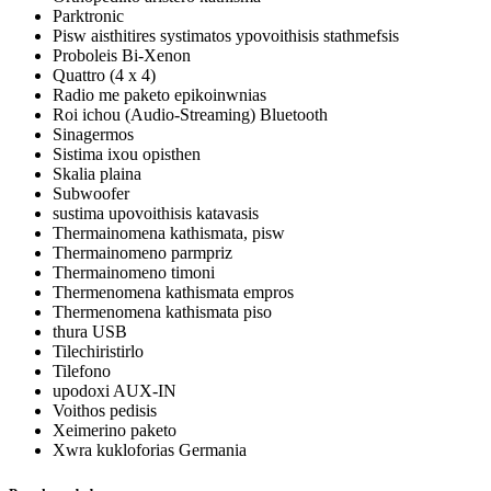
Parktronic
Pisw aisthitires systimatos ypovoithisis stathmefsis
Proboleis Bi-Xenon
Quattro (4 x 4)
Radio me paketo epikoinwnias
Roi ichou (Audio-Streaming) Bluetooth
Sinagermos
Sistima ixou opisthen
Skalia plaina
Subwoofer
sustima upovoithisis katavasis
Thermainomena kathismata, pisw
Thermainomeno parmpriz
Thermainomeno timoni
Thermenomena kathismata empros
Thermenomena kathismata piso
thura USB
Tilechiristirlo
Tilefono
upodoxi AUX-IN
Voithos pedisis
Xeimerino paketo
Xwra kukloforias Germania