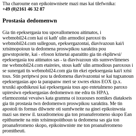
Tha charoume ean epikoinwnisete mazi mas kai tilefwnika:
+49 (0)2161 46 32 87
Prostasia dedomenwn
Gia tin epeksergasia tou upovallomenou aitimatos, i
webmobil24.com kai oi kath' ulin armodioi paroxoi tis
webmobil24.com sullegoun, epeksergazontai, diavivazoun kai/i
xrisimopoioun ta dedomena proswpikou xaraktira pou
gnwstopoieite, kai - efoson krinetai aparaitito gia tin ekplirwsi/
epeksergasia tou aitimatos sas - ta diavivazoun stis sumvevlimenes
me webmobil24.com etaireies, stous kath' ulin armodious paroxous i
se sunergati tis webmobil24.com gia tin ekei epeksergasia kai/i xrisi
tous. Stin periptwsi pou ta dedomena diavivazontai se kai tugxanoun
epeksergasias apo ta parapanw meri se xwres ektos EOX (p.x.
texniki apothikeusi kai epeksergasia tous apo entetalmeno paroxo
upiresiwn epeksergasias dedomenwn me edra tis HPA),
efarmozontai vevaiws kata gramma oi isxuouses nomikes diatakseis
gia tin prostasia twn dedomenwn proswpikou xaraktira. Me tin
apostoli tis formas dilwnete oti sumfwneite na ginei epikoinwnia
mazi sas mesw il. taxudromeiou gia ton proanaferomeno skopo Ean
epithumeite na min xrisimopoiithoun ta dedomena sas gia ton
proanaferomeno skopo, epikoinwniste me ton proanaferomeno
promitheuti.