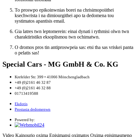
To proswpo epikoinwnias borei na chrisimopoiithei
ksechwrista i na dimiourgithei apo ta dedomena tou
systimatos apantisis email.
Gia latres twn leptomerein: einai dynati i rythmisi olwn twn
charaktiristikn eksoplismou twn ochimatwn.
O dromos pros tin antiproswpeia sas: etsi tha sas vriskei panta
o pelatis sas!
Special Cars - MG GmbH & Co. KG
Krefelder Str. 399 • 41066 Mönchengladbach
+49 (0)2161 46 32 87
+49 (0)2161 46 32 88
01713419588
Ekdotis
Prostasia dedomenwn
Powered by:
Video
Kainourio oxima
Episimansi oximatos
Oxima episimasmeno