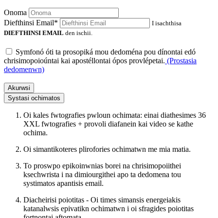
Onoma
Diefthinsi Email*
I isachthisa
DIEFTHINSI EMAIL
den ischii.
Symfonó óti ta prosopiká mou dedoména pou dínontai edó
chrisimopoioúntai kai apostéllontai ópos provlépetai.
(Prostasia
dedomenwn)
Akurwsi
Systasi ochimatos
Oi kales fwtografies pwloun ochimata: einai diathesimes 36
XXL fwtografies + provoli diafanein kai video se kathe
ochima.
Oi simantikoteres plirofories ochimatwn me mia matia.
To proswpo epikoinwnias borei na chrisimopoiithei
ksechwrista i na dimiourgithei apo ta dedomena tou
systimatos apantisis email.
Diacheirisi poiotitas - Oi times simansis energeiakis
katanalwsis epivatikn ochimatwn i oi sfragides poiotitas
fortnontai aftomata