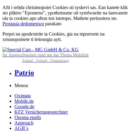
Afti i selida chrisimopoiei Cookies sti syskevi sas. Ean kanete klik
sto pliktro "Epomeno", ypothetoume oti symfwneite na lamvanete
ola ta cookies apo afton ton istotopo. Mathete perissotera sto
Prostasia dedomenwn
parakato
Prepei na apodexteite ta Cookies, gia na mporesete na
xrismopoiisete ti leitourgia ayti.
Ihr Ansprechpartner rund um das Thema Mobilität
Ankauf · Verkauf · Finanzierung
Patrio
Menou
Oximata
Mobile.de
Google.de
KFZ Versicherungssrechner
Onoma epafis
Approach
AGB´s