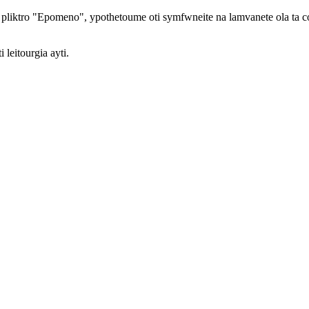
sto pliktro "Epomeno", ypothetoume oti symfwneite na lamvanete ola ta c
 leitourgia ayti.