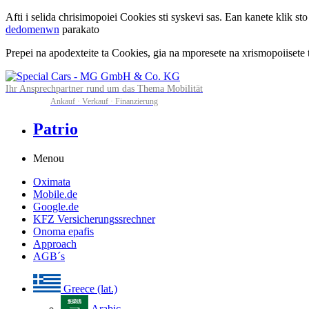
Afti i selida chrisimopoiei Cookies sti syskevi sas. Ean kanete klik 
dedomenwn
parakato
Prepei na apodexteite ta Cookies, gia na mporesete na xrismopoiisete ti
Ihr Ansprechpartner rund um das Thema Mobilität
Ankauf · Verkauf · Finanzierung
Patrio
Menou
Oximata
Mobile.de
Google.de
KFZ Versicherungssrechner
Onoma epafis
Approach
AGB´s
Greece (lat.)
Arabic