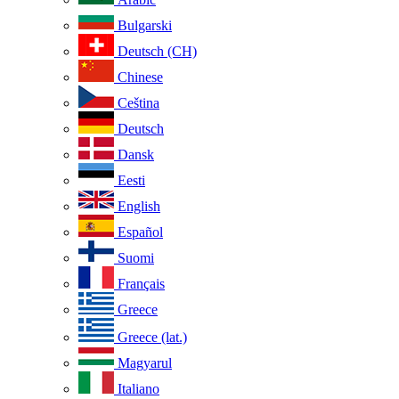
Bulgarski
Deutsch (CH)
Chinese
Ceština
Deutsch
Dansk
Eesti
English
Español
Suomi
Français
Greece
Greece (lat.)
Magyarul
Italiano