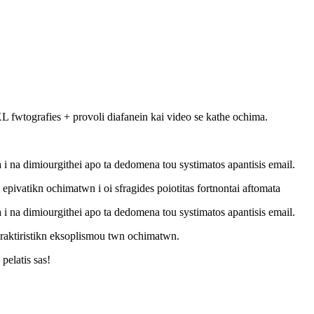
L fwtografies + provoli diafanein kai video se kathe ochima.
i na dimiourgithei apo ta dedomena tou systimatos apantisis email.
 epivatikn ochimatwn i oi sfragides poiotitas fortnontai aftomata
i na dimiourgithei apo ta dedomena tou systimatos apantisis email.
haraktiristikn eksoplismou twn ochimatwn.
pelatis sas!