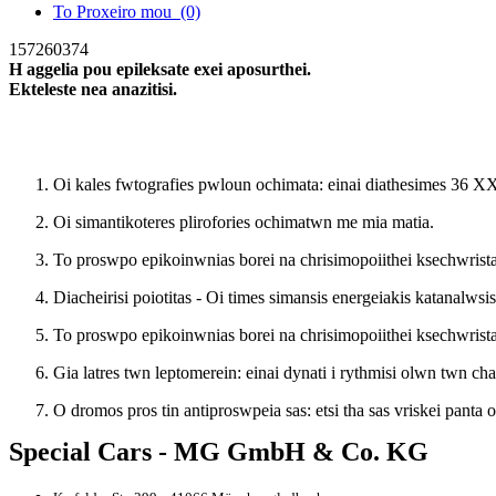
To Proxeiro mou
(0)
157260374
H aggelia pou epileksate exei aposurthei.
Ekteleste nea anazitisi.
Nea anazitisi
Oi kales fwtografies pwloun ochimata: einai diathesimes 36 XX
Oi simantikoteres plirofories ochimatwn me mia matia.
To proswpo epikoinwnias borei na chrisimopoiithei ksechwrista 
Diacheirisi poiotitas - Oi times simansis energeiakis katanalwsis
To proswpo epikoinwnias borei na chrisimopoiithei ksechwrista 
Gia latres twn leptomerein: einai dynati i rythmisi olwn twn c
O dromos pros tin antiproswpeia sas: etsi tha sas vriskei panta o 
Special Cars - MG GmbH & Co. KG