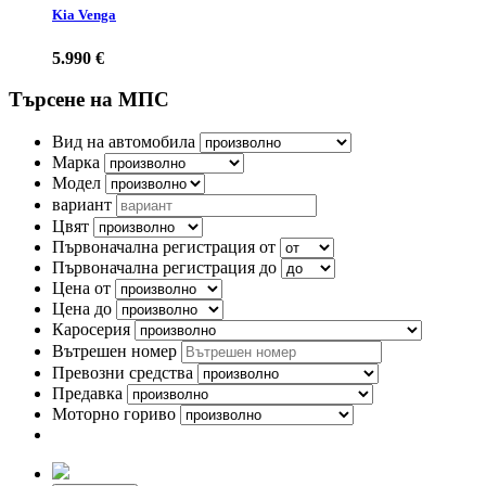
Kia Venga
5.990 €
Търсене на МПС
Вид на автомобила
Марка
Модел
вариант
Цвят
Първоначална регистрация от
Първоначална регистрация до
Цена от
Цена до
Каросерия
Вътрешен номер
Превозни средства
Предавка
Моторно гориво