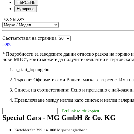
ТЪРСЕНЕ
Нулиране
їаХУЫХФ
Съответствия на страница
горе
* Подробности за заводските данни относно разход на гориво 
нови МПС", който можете да получите безплатно в търговската
jr_start_topangebot
Търсене: Оформете сами Вашата маска за търсене. Има на
Списък на съответствията: Ясно и прегледно с най-важни
Превключване между изглед като списък и изглед галерия
Der Link wurde kopiert
Special Cars - MG GmbH & Co. KG
Krefelder Str. 399 • 41066 Mцnchengladbach