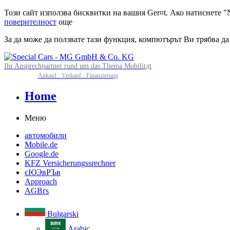
Този сайт използва бисквитки на вашия Ger¤t. Ако натиснете "N
поверителност
още
За да може да ползвате тази функция, компютърът Ви трябва да
Ihr Ansprechpartner rund um das Thema Mobilitдt
Ankauf · Verkauf · Finanzierung
Home
Меню
автомобили
Mobile.de
Google.de
KFZ Versicherungssrechner
єЮЭвРЪв
Approach
AGBґs
Bulgarski
Arabic