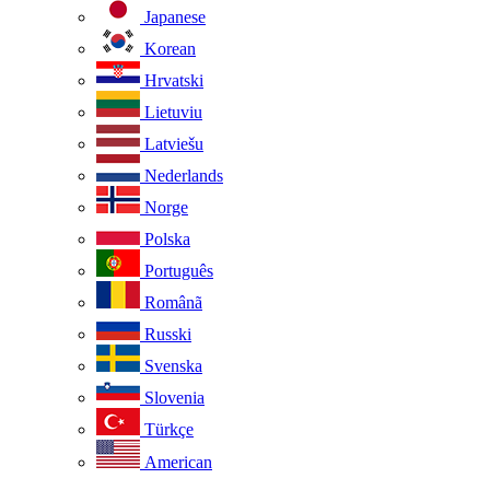
Japanese
Korean
Hrvatski
Lietuviu
Latviešu
Nederlands
Norge
Polska
Português
Românã
Russki
Svenska
Slovenia
Türkçe
American