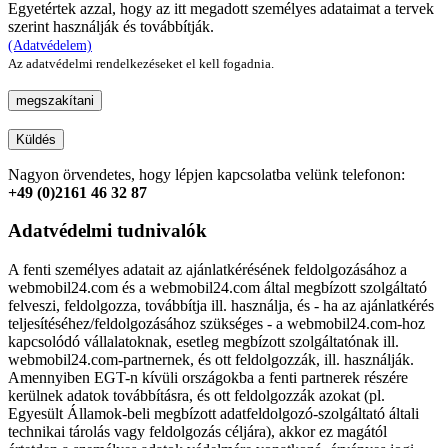
Egyetértek azzal, hogy az itt megadott személyes adataimat a tervek
szerint használják és továbbítják.
(Adatvédelem)
Az adatvédelmi rendelkezéseket el kell fogadnia.
megszakítani
Küldés
Nagyon örvendetes, hogy lépjen kapcsolatba velünk telefonon:
+49 (0)2161 46 32 87
Adatvédelmi tudnivalók
A fenti személyes adatait az ajánlatkérésének feldolgozásához a
webmobil24.com és a webmobil24.com által megbízott szolgáltató
felveszi, feldolgozza, továbbítja ill. használja, és - ha az ajánlatkérés
teljesítéséhez/feldolgozásához szükséges - a webmobil24.com-hoz
kapcsolódó vállalatoknak, esetleg megbízott szolgáltatónak ill.
webmobil24.com-partnernek, és ott feldolgozzák, ill. használják.
Amennyiben EGT-n kívüli országokba a fenti partnerek részére
kerülnek adatok továbbításra, és ott feldolgozzák azokat (pl.
Egyesült Államok-beli megbízott adatfeldolgozó-szolgáltató általi
technikai tárolás vagy feldolgozás céljára), akkor ez magától