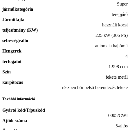
Super
jármûkategória
terepjáró
Jármûfajta
használt kocsi
teljesítmény (KW)
225 kW (306 PS)
sebességváltó
automata hajtómû
Hengerek
4
térfogatot
1.998 ccm
Szín
fekete metál
kárpitozás
részben bõr belsõ berendezés fekete
További információ
Gyártó kód/Típuskód
0005/CWI
Ajtók száma
5-ajtós