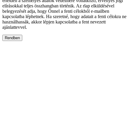
értetden a személyes adatok védelmére vonatkozó, érvényes jogi
elírásokkal teljes összhangban történik. Az rlap elküldésével
belegyezését adja, hogy Önnel a fenti célokból e-mailben
kapcsolatba léphetnek. Ha szeretné, hogy adatait a fenti célokra ne
használhassák, akkor lépjen kapcsolatba a fent nevezett
ajánlattevvel.
Rendben