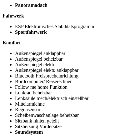
Panoramadach
Fahrwerk
ESP Elektronisches Stabilitätsprogramm
Sportfahrwerk
Komfort
Außenspiegel anklappbar
Außenspiegel beheizbar
Außenspiegel elektr.
Außenspiegel elektr. anklappbar
Bluetooth Freisprecheinrichtung
Bordcomputer/ Reiserechner
Follow me home Funktion
Lenkrad beheizbar
Lenksäule mech/elektrisch einstellbar
Mittelarmlehne
Regensensor
Scheibenwaschanlage beheizbar
Sitzbank hinten geteilt
Sitzheizung Vordersitze
Soundsystem