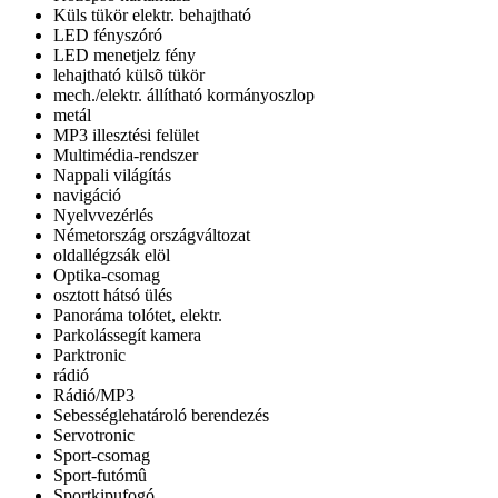
Küls tükör elektr. behajtható
LED fényszóró
LED menetjelz fény
lehajtható külsõ tükör
mech./elektr. állítható kormányoszlop
metál
MP3 illesztési felület
Multimédia-rendszer
Nappali világítás
navigáció
Nyelvvezérlés
Németország országváltozat
oldallégzsák elöl
Optika-csomag
osztott hátsó ülés
Panoráma tolótet, elektr.
Parkolássegít kamera
Parktronic
rádió
Rádió/MP3
Sebességlehatároló berendezés
Servotronic
Sport-csomag
Sport-futómû
Sportkipufogó