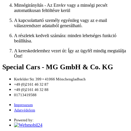
Minségirányítás - Az Envkv vagy a minségi pecsét
automatikusan feltöltésre kerül
A kapcsolattartó személy egyénileg vagy az e-mail
válaszrendszer adataiból generálható.
A részletek kedveli számára: minden lehetséges funkció
beállítása.
A kereskedelemhez vezet út: Így az ügyfél mindig megtalálja
Önt!
Special Cars - MG GmbH & Co. KG
Krefelder Str. 399 • 41066 Mönchengladbach
+49 (0)2161 46 32 87
+49 (0)2161 46 32 88
01713419588
Impresszum
Adatvédelem
Powered by: