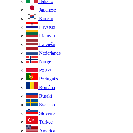
Italiano
Japanese
Korean
Hrvatski
Lietuviu
Latviešu
Nederlands
Norge
Polska
Português
Românã
Russki
Svenska
Slovenia
Türkçe
American