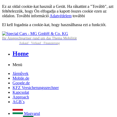
Ez az oldal cookie-kat használ a Gerät. Ha rákattint a "Tovább", azt
feltételezzük, hogy Ön elfogadja a kapott összes cookie ezen az
oldalon. További információ
Adatvédelem
további
El kell fogadnia a cookie-kat, hogy használhassa ezt a funkciót.
Ihr Ansprechpartner rund um das Thema Mobilität
Ankauf · Verkauf · Finanzierung
Home
Menü
Jármûvek
Mobile.de
Google.de
KFZ Versicherungssrechner
Kapcsolat
Approach
AGB´s
Magyarul