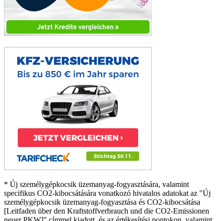
* Új személygépkocsik üzemanyag-fogyasztására, valamint
specifikus CO2-kibocsátására vonatkozó hivatalos adatokat az "Új
személygépkocsik üzemanyag-fogyasztása és CO2-kibocsátása
[Leitfaden über den Kraftstoffverbrauch und die CO2-Emissionen
neuer PKW]" címmel kiadott, és az értékesítési pontokon, valamint