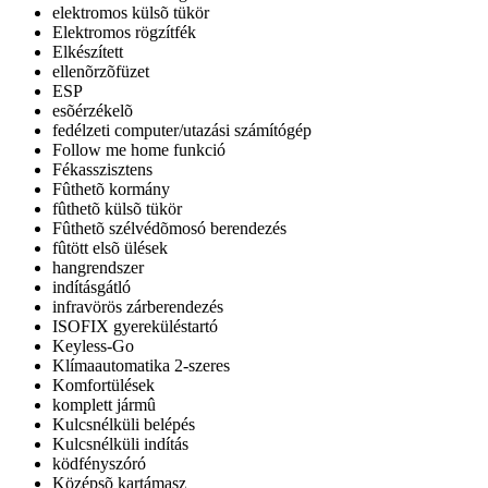
elektromos külsõ tükör
Elektromos rögzítfék
Elkészített
ellenõrzõfüzet
ESP
esõérzékelõ
fedélzeti computer/utazási számítógép
Follow me home funkció
Fékasszisztens
Fûthetõ kormány
fûthetõ külsõ tükör
Fûthetõ szélvédõmosó berendezés
fûtött elsõ ülések
hangrendszer
indításgátló
infravörös zárberendezés
ISOFIX gyereküléstartó
Keyless-Go
Klímaautomatika 2-szeres
Komfortülések
komplett jármû
Kulcsnélküli belépés
Kulcsnélküli indítás
ködfényszóró
Középsõ kartámasz