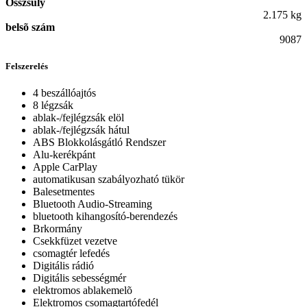
Összsúly
2.175 kg
belsõ szám
9087
Felszerelés
4 beszállóajtós
8 légzsák
ablak-/fejlégzsák elöl
ablak-/fejlégzsák hátul
ABS Blokkolásgátló Rendszer
Alu-kerékpánt
Apple CarPlay
automatikusan szabályozható tükör
Balesetmentes
Bluetooth Audio-Streaming
bluetooth kihangosító-berendezés
Brkormány
Csekkfüzet vezetve
csomagtér lefedés
Digitális rádió
Digitális sebességmér
elektromos ablakemelõ
Elektromos csomagtartófedél