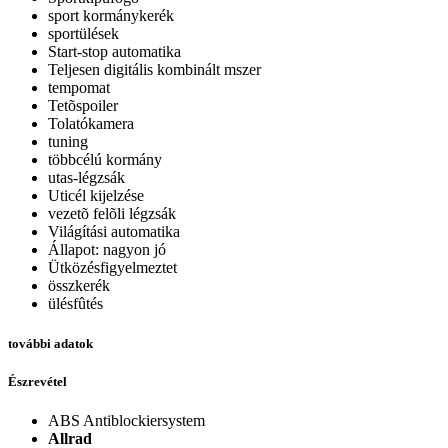
sport kormánykerék
sportülések
Start-stop automatika
Teljesen digitális kombinált mszer
tempomat
Tetõspoiler
Tolatókamera
tuning
többcélú kormány
utas-légzsák
Uticél kijelzése
vezetõ felõli légzsák
Világítási automatika
Állapot: nagyon jó
Ütközésfigyelmeztet
összkerék
ülésfûtés
további adatok
Észrevétel
ABS Antiblockiersystem
Allrad