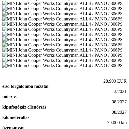
28.900 EUR
elsõ forgalomba hozatal
3/2021
mûsz.v.
08/2027
kipufogógáz ellenõrzés
08/2027
kilométerállás
79.000 km
üzemanyag