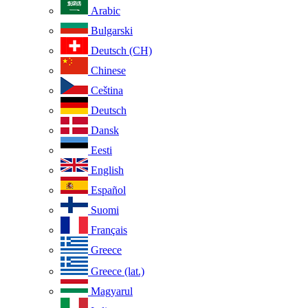
Arabic
Bulgarski
Deutsch (CH)
Chinese
Ceština
Deutsch
Dansk
Eesti
English
Español
Suomi
Français
Greece
Greece (lat.)
Magyarul