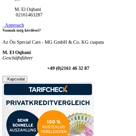
M. El Oqbani
02161463287
Approach
Vannak még kérdései?
Az Ön Special Cars - MG GmbH & Co. KG csapata
M. El Oqbani
Geschäftsführer
+49 (0)2161 46 32 87
Kapcsolat