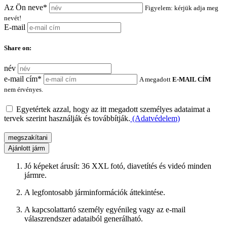
Az Ön neve*
Figyelem: kérjük adja meg
nevét!
E-mail
Share on:
név
e-mail cím*
A megadott
E-MAIL CÍM
nem érvényes.
Egyetértek azzal, hogy az itt megadott személyes adataimat a
tervek szerint használják és továbbítják.
(Adatvédelem)
megszakítani
Ajánlott járm
Jó képeket árusít: 36 XXL fotó, diavetítés és videó minden
jármre.
A legfontosabb járminformációk áttekintése.
A kapcsolattartó személy egyénileg vagy az e-mail
válaszrendszer adataiból generálható.