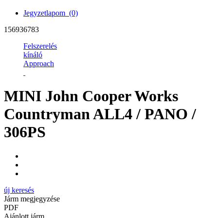
Jegyzetlapom
(0)
156936783
Felszerelés
kínáló
Approach
MINI John Cooper Works
Countryman ALL4 / PANO /
306PS
új keresés
Járm megjegyzése
PDF
Ajánlott járm