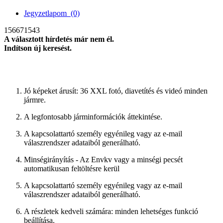
Jegyzetlapom
(0)
156671543
A választott hírdetés már nem él.
Indítson új keresést.
új keresés
Jó képeket árusít: 36 XXL fotó, diavetítés és videó minden
jármre.
A legfontosabb járminformációk áttekintése.
A kapcsolattartó személy egyénileg vagy az e-mail
válaszrendszer adataiból generálható.
Minségirányítás - Az Envkv vagy a minségi pecsét
automatikusan feltöltésre kerül
A kapcsolattartó személy egyénileg vagy az e-mail
válaszrendszer adataiból generálható.
A részletek kedveli számára: minden lehetséges funkció
beállítása.