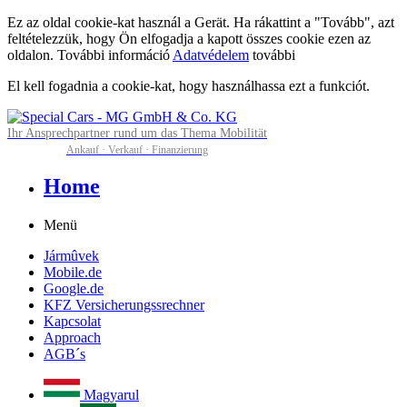
Ez az oldal cookie-kat használ a Gerät. Ha rákattint a "Tovább", azt
feltételezzük, hogy Ön elfogadja a kapott összes cookie ezen az
oldalon. További információ
Adatvédelem
további
El kell fogadnia a cookie-kat, hogy használhassa ezt a funkciót.
Ihr Ansprechpartner rund um das Thema Mobilität
Ankauf · Verkauf · Finanzierung
Home
Menü
Jármûvek
Mobile.de
Google.de
KFZ Versicherungssrechner
Kapcsolat
Approach
AGB´s
Magyarul