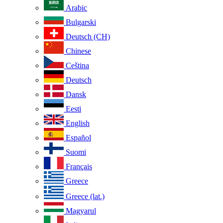
Arabic
Bulgarski
Deutsch (CH)
Chinese
Ceština
Deutsch
Dansk
Eesti
English
Español
Suomi
Français
Greece
Greece (lat.)
Magyarul