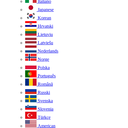
Italiano
Japanese
Korean
Hrvatski
Lietuviu
Latviešu
Nederlands
Norge
Polska
Português
Românã
Russki
Svenska
Slovenia
Türkçe
American