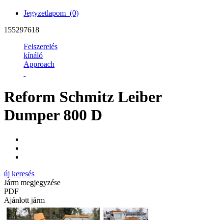
Jegyzetlapom
(0)
155297618
Felszerelés
kínáló
Approach
Reform Schmitz Leiber
Dumper 800 D
új keresés
Járm megjegyzése
PDF
Ajánlott járm