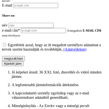
nevét!
E-mail
Share on:
név
e-mail cím*
A megadott
E-MAIL CÍM
nem érvényes.
Egyetértek azzal, hogy az itt megadott személyes adataimat a
tervek szerint használják és továbbítják.
(Adatvédelem)
megszakítani
Ajánlott járm
Jó képeket árusít: 36 XXL fotó, diavetítés és videó minden
jármre.
A legfontosabb járminformációk áttekintése.
A kapcsolattartó személy egyénileg vagy az e-mail
válaszrendszer adataiból generálható.
Minségirányítás - Az Envkv vagy a minségi pecsét