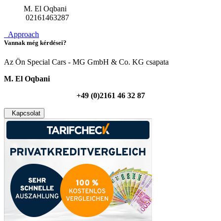
M. El Oqbani
02161463287
Approach
Vannak még kérdései?
Az Ön Special Cars - MG GmbH & Co. KG csapata
M. El Oqbani
+49 (0)2161 46 32 87
Kapcsolat