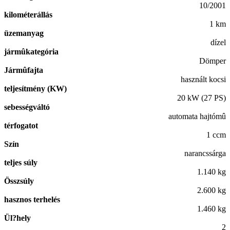
10/2001
kilométerállás
1 km
üzemanyag
dízel
jármûkategória
Dömper
Jármûfajta
használt kocsi
teljesítmény (KW)
20 kW (27 PS)
sebességváltó
automata hajtómû
térfogatot
1 ccm
Szín
narancssárga
teljes súly
1.140 kg
Összsúly
2.600 kg
hasznos terhelés
1.460 kg
Ül?hely
2