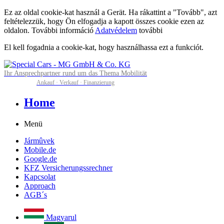
Ez az oldal cookie-kat használ a Gerät. Ha rákattint a "Tovább", azt
feltételezzük, hogy Ön elfogadja a kapott összes cookie ezen az
oldalon. További információ
Adatvédelem
további
El kell fogadnia a cookie-kat, hogy használhassa ezt a funkciót.
Ihr Ansprechpartner rund um das Thema Mobilität
Ankauf · Verkauf · Finanzierung
Home
Menü
Jármûvek
Mobile.de
Google.de
KFZ Versicherungssrechner
Kapcsolat
Approach
AGB´s
Magyarul