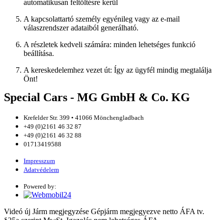
automatikusan feltöltésre kerül
A kapcsolattartó személy egyénileg vagy az e-mail
válaszrendszer adataiból generálható.
A részletek kedveli számára: minden lehetséges funkció
beállítása.
A kereskedelemhez vezet út: Így az ügyfél mindig megtalálja
Önt!
Special Cars - MG GmbH & Co. KG
Krefelder Str. 399 • 41066 Mönchengladbach
+49 (0)2161 46 32 87
+49 (0)2161 46 32 88
01713419588
Impresszum
Adatvédelem
Powered by:
Videó
új
Járm megjegyzése
Gépjárm megjegyezve
netto
ÁFA tv.