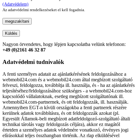
(Adatvédelem)
Az adatvédelmi rendelkezéseket el kell fogadnia.
megszakítani
Küldés
Nagyon örvendetes, hogy lépjen kapcsolatba velünk telefonon:
+49 (0)2161 46 32 87
Adatvédelmi tudnivalók
A fenti személyes adatait az ajánlatkérésének feldolgozásához a
webmobil24.com és a webmobil24.com által megbízott szolgáltató
felveszi, feldolgozza, továbbítja ill. használja, és - ha az ajánlatkérés
teljesítéséhez/feldolgozásához szükséges - a webmobil24.com-hoz
kapcsolódó vállalatoknak, esetleg megbízott szolgáltatónak ill.
webmobil24.com-partnernek, és ott feldolgozzák, ill. használják.
Amennyiben EGT-n kívüli országokba a fenti partnerek részére
kerülnek adatok továbbításra, és ott feldolgozzák azokat (pl.
Egyesült Államok-beli megbízott adatfeldolgozó-szolgáltató általi
technikai tárolás vagy feldolgozás céljára), akkor ez magától
értetden a személyes adatok védelmére vonatkozó, érvényes jogi
elírásokkal teljes összhangban történik. Az rlap elküldésével