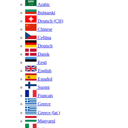
Arabic
Bulgarski
Deutsch (CH)
Chinese
Ceština
Deutsch
Dansk
Eesti
English
Español
Suomi
Français
Greece
Greece (lat.)
Magyarul