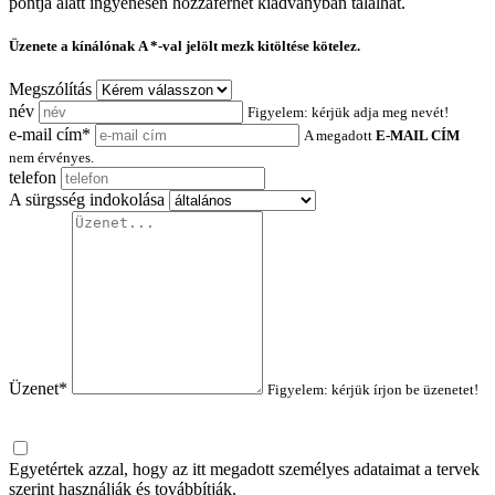
pontja alatt ingyenesen hozzáférhet kiadványban találhat.
Üzenete a kínálónak
A *-val jelölt mezk kitöltése kötelez.
Megszólítás
név
Figyelem: kérjük adja meg nevét!
e-mail cím*
A megadott
E-MAIL CÍM
nem érvényes.
telefon
A sürgsség indokolása
Üzenet*
Figyelem: kérjük írjon be üzenetet!
Egyetértek azzal, hogy az itt megadott személyes adataimat a tervek
szerint használják és továbbítják.