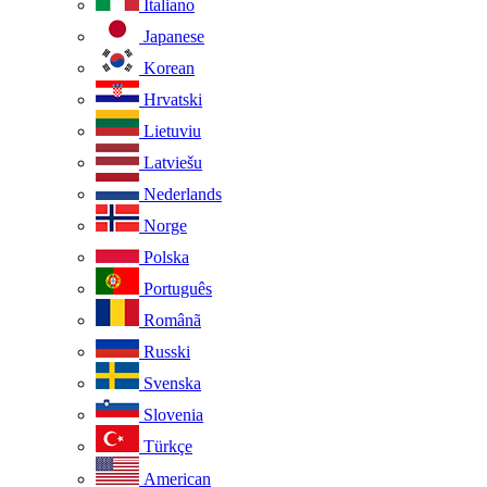
Italiano
Japanese
Korean
Hrvatski
Lietuviu
Latviešu
Nederlands
Norge
Polska
Português
Românã
Russki
Svenska
Slovenia
Türkçe
American