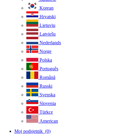
Korean
Hrvatski
Lietuviu
Latviešu
Nederlands
Norge
Polska
Português
Românã
Russki
Svenska
Slovenia
Türkçe
American
Moj podsjetnik
(0)