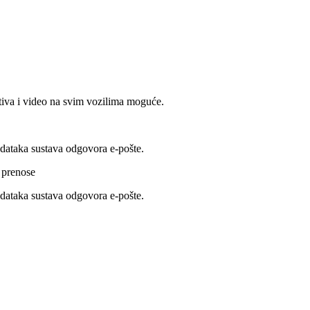
itiva i video na svim vozilima moguće.
odataka sustava odgovora e-pošte.
e prenose
odataka sustava odgovora e-pošte.