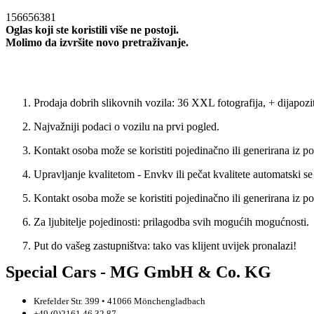
156656381
Oglas koji ste koristili više ne postoji.
Molimo da izvršite novo pretraživanje.
Novo trazenje
Prodaja dobrih slikovnih vozila: 36 XXL fotografija, + dijapoz
Najvažniji podaci o vozilu na prvi pogled.
Kontakt osoba može se koristiti pojedinačno ili generirana iz p
Upravljanje kvalitetom - Envkv ili pečat kvalitete automatski s
Kontakt osoba može se koristiti pojedinačno ili generirana iz p
Za ljubitelje pojedinosti: prilagodba svih mogućih mogućnosti.
Put do vašeg zastupništva: tako vas klijent uvijek pronalazi!
Special Cars - MG GmbH & Co. KG
Krefelder Str. 399 • 41066 Mönchengladbach
+49 (0)2161 46 32 87