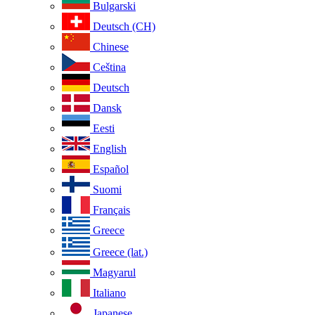
Bulgarski
Deutsch (CH)
Chinese
Ceština
Deutsch
Dansk
Eesti
English
Español
Suomi
Français
Greece
Greece (lat.)
Magyarul
Italiano
Japanese