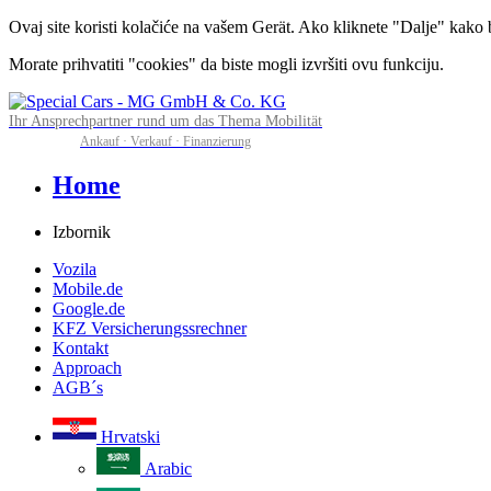
Ovaj site koristi kolačiće na vašem Gerät. Ako kliknete "Dalje" kako b
Morate prihvatiti "cookies" da biste mogli izvršiti ovu funkciju.
Ihr Ansprechpartner rund um das Thema Mobilität
Ankauf · Verkauf · Finanzierung
Home
Izbornik
Vozila
Mobile.de
Google.de
KFZ Versicherungssrechner
Kontakt
Approach
AGB´s
Hrvatski
Arabic