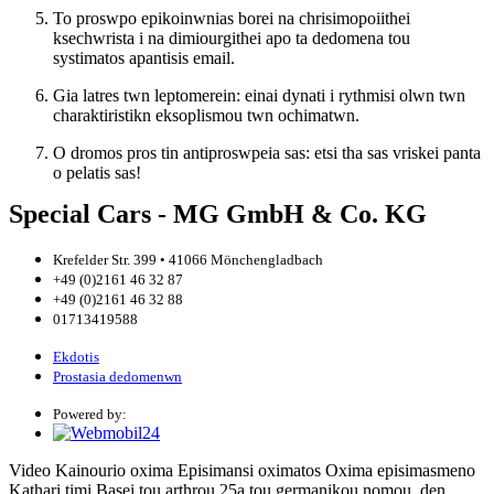
To proswpo epikoinwnias borei na chrisimopoiithei
ksechwrista i na dimiourgithei apo ta dedomena tou
systimatos apantisis email.
Gia latres twn leptomerein: einai dynati i rythmisi olwn twn
charaktiristikn eksoplismou twn ochimatwn.
O dromos pros tin antiproswpeia sas: etsi tha sas vriskei panta
o pelatis sas!
Special Cars - MG GmbH & Co. KG
Krefelder Str. 399 • 41066 Mönchengladbach
+49 (0)2161 46 32 87
+49 (0)2161 46 32 88
01713419588
Ekdotis
Prostasia dedomenwn
Powered by:
Video
Kainourio oxima
Episimansi oximatos
Oxima episimasmeno
Kathari timi
Basei tou arthrou 25a tou germanikou nomou, den