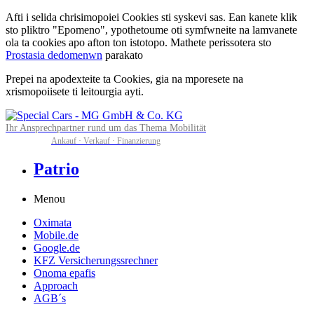
Afti i selida chrisimopoiei Cookies sti syskevi sas. Ean kanete klik
sto pliktro "Epomeno", ypothetoume oti symfwneite na lamvanete
ola ta cookies apo afton ton istotopo. Mathete perissotera sto
Prostasia dedomenwn
parakato
Prepei na apodexteite ta Cookies, gia na mporesete na
xrismopoiisete ti leitourgia ayti.
Ihr Ansprechpartner rund um das Thema Mobilität
Ankauf · Verkauf · Finanzierung
Patrio
Menou
Oximata
Mobile.de
Google.de
KFZ Versicherungssrechner
Onoma epafis
Approach
AGB´s