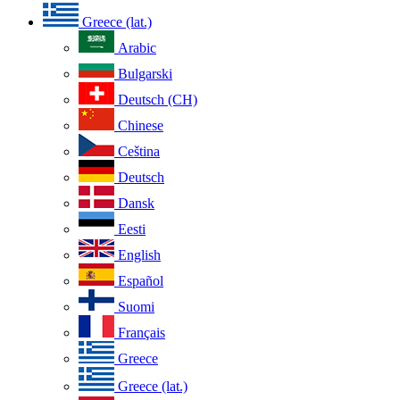
Greece (lat.)
Arabic
Bulgarski
Deutsch (CH)
Chinese
Ceština
Deutsch
Dansk
Eesti
English
Español
Suomi
Français
Greece
Greece (lat.)