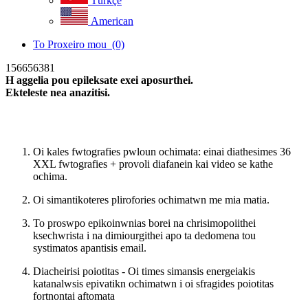
Türkçe
American
To Proxeiro mou
(0)
156656381
H aggelia pou epileksate exei aposurthei.
Ekteleste nea anazitisi.
Nea anazitisi
Oi kales fwtografies pwloun ochimata: einai diathesimes 36
XXL fwtografies + provoli diafanein kai video se kathe
ochima.
Oi simantikoteres plirofories ochimatwn me mia matia.
To proswpo epikoinwnias borei na chrisimopoiithei
ksechwrista i na dimiourgithei apo ta dedomena tou
systimatos apantisis email.
Diacheirisi poiotitas - Oi times simansis energeiakis
katanalwsis epivatikn ochimatwn i oi sfragides poiotitas
fortnontai aftomata