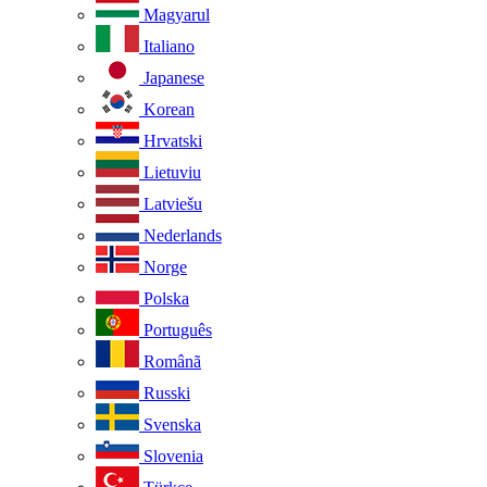
Magyarul
Italiano
Japanese
Korean
Hrvatski
Lietuviu
Latviešu
Nederlands
Norge
Polska
Português
Românã
Russki
Svenska
Slovenia