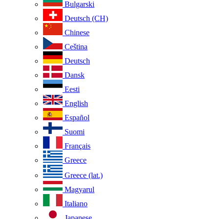
Bulgarski
Deutsch (CH)
Chinese
Ceština
Deutsch
Dansk
Eesti
English
Español
Suomi
Français
Greece
Greece (lat.)
Magyarul
Italiano
Japanese