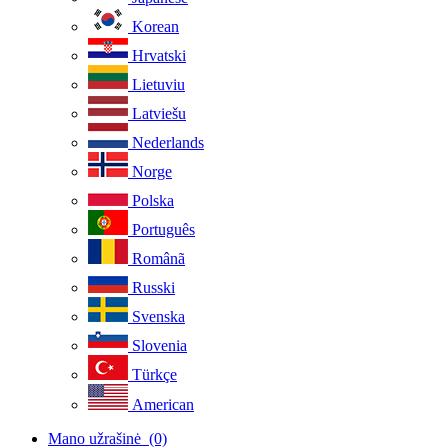
Korean
Hrvatski
Lietuviu
Latviešu
Nederlands
Norge
Polska
Português
Românã
Russki
Svenska
Slovenia
Türkçe
American
Mano užrašinė
(0)