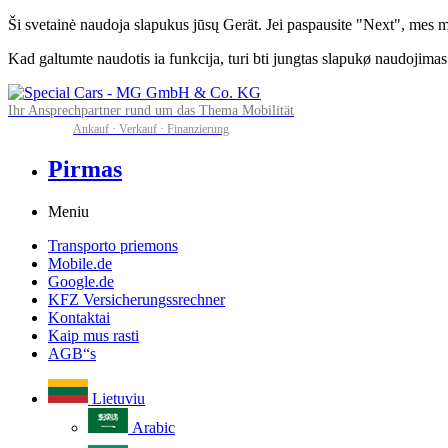
Ši svetainė naudoja slapukus jūsų Gerät. Jei paspausite "Next", mes m
Kad galtumte naudotis ia funkcija, turi bti jungtas slapukø naudojimas
Ihr Ansprechpartner rund um das Thema Mobilität
Ankauf · Verkauf · Finanzierung
Pirmas
Meniu
Transporto priemons
Mobile.de
Google.de
KFZ Versicherungssrechner
Kontaktai
Kaip mus rasti
AGB“s
Lietuviu
Arabic