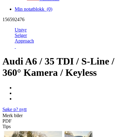
Min notatblokk
(0)
156592476
Utstyr
Selger
Approach
Audi A6 / 35 TDI / S-Line /
360° Kamera / Keyless
Søke p? nytt
Merk biler
PDF
Tips