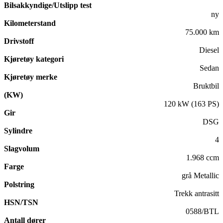
Bilsakkyndige/Utslipp test
ny
Kilometerstand
75.000 km
Drivstoff
Diesel
Kjøretøy kategori
Sedan
Kjøretøy merke
Bruktbil
(KW)
120 kW (163 PS)
Gir
DSG
Sylindre
4
Slagvolum
1.968 ccm
Farge
grå Metallic
Polstring
Trekk antrasitt
HSN/TSN
0588/BTL
Antall dører