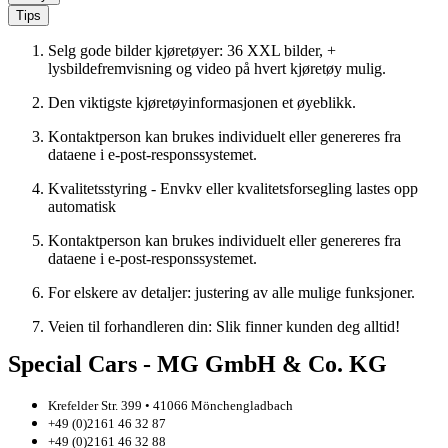
Tips
Selg gode bilder kjøretøyer: 36 XXL bilder, +
lysbildefremvisning og video på hvert kjøretøy mulig.
Den viktigste kjøretøyinformasjonen et øyeblikk.
Kontaktperson kan brukes individuelt eller genereres fra
dataene i e-post-responssystemet.
Kvalitetsstyring - Envkv eller kvalitetsforsegling lastes opp
automatisk
Kontaktperson kan brukes individuelt eller genereres fra
dataene i e-post-responssystemet.
For elskere av detaljer: justering av alle mulige funksjoner.
Veien til forhandleren din: Slik finner kunden deg alltid!
Special Cars - MG GmbH & Co. KG
Krefelder Str. 399 • 41066 Mönchengladbach
+49 (0)2161 46 32 87
+49 (0)2161 46 32 88