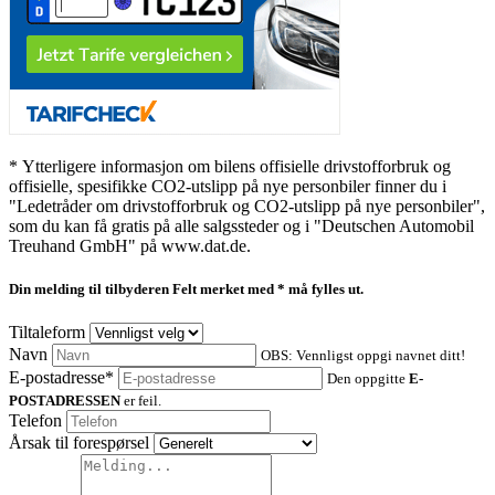
* Ytterligere informasjon om bilens offisielle drivstofforbruk og
offisielle, spesifikke CO2-utslipp på nye personbiler finner du i
"Ledetråder om drivstofforbruk og CO2-utslipp på nye personbiler",
som du kan få gratis på alle salgssteder og i "Deutschen Automobil
Treuhand GmbH" på www.dat.de.
Din melding til tilbyderen
Felt merket med * må fylles ut.
Tiltaleform
Navn
OBS: Vennligst oppgi navnet ditt!
E-postadresse*
Den oppgitte
E-
POSTADRESSEN
er feil.
Telefon
Årsak til forespørsel