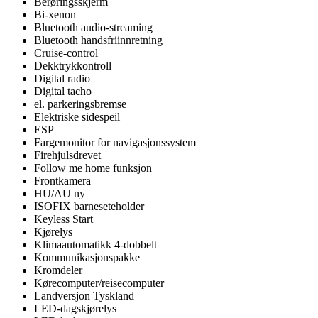
Berøringsskjerm
Bi-xenon
Bluetooth audio-streaming
Bluetooth handsfriinnretning
Cruise-control
Dekktrykkontroll
Digital radio
Digital tacho
el. parkeringsbremse
Elektriske sidespeil
ESP
Fargemonitor for navigasjonssystem
Firehjulsdrevet
Follow me home funksjon
Frontkamera
HU/AU ny
ISOFIX barneseteholder
Keyless Start
Kjørelys
Klimaautomatikk 4-dobbelt
Kommunikasjonspakke
Kromdeler
Kørecomputer/reisecomputer
Landversjon Tyskland
LED-dagskjørelys