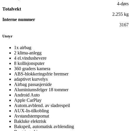
4-dørs
Totalvekt
2.255 kg
Interne nummer
3167
Utstyr
1x airbag
2 klima-anlegg
4 el.vindushevere
8 kollisjonsputer
360 graders kamera
ABS-blokkeringsfrie bremser
adaptivet kurvelys
Airbag passasjerside
Aluminiumsfelger 18 tommer
Android Auto
Apple CarPlay
Autom.avblend. av sladrespeil
AUX-In-tilkobling
Avstandstempomat
Bakluke elektrisk
Bakspeil, automatisk avblending