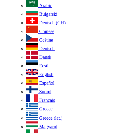
Arabic
Bulgarski
Deutsch (CH)
Chinese
Ceština
Deutsch
Dansk
Eesti
English
Español
Suomi
Français
Greece
Greece (lat.)
Magyarul