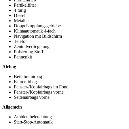
Partikelfilter
4-türig
Diesel
Metallic
Doppelkupplungsgetriebe
Klimaautomatik 4-fach
Navigation mit Bildschirm
Telefon
Zentralverriegelung
Polsterung Stoff
Pannenkit
Airbag
Beifahrerairbag
Fahrerairbag
Fenster-/Kopfairbags im Fond
Fenster-/Kopfairbags vorne
Seitenairbags vorne
Allgemein
Ambientbeleuchtung
Start-Stop-Automatik