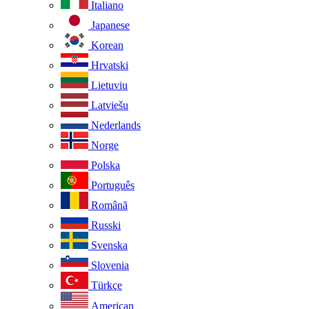
Italiano
Japanese
Korean
Hrvatski
Lietuviu
Latviešu
Nederlands
Norge
Polska
Português
Românã
Russki
Svenska
Slovenia
Türkçe
American