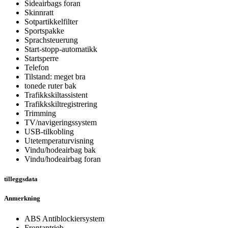
Sideairbags foran
Skinnratt
Sotpartikkelfilter
Sportspakke
Sprachsteuerung
Start-stopp-automatikk
Startsperre
Telefon
Tilstand: meget bra
tonede ruter bak
Trafikkskiltassistent
Trafikkskiltregistrering
Trimming
TV/navigeringssystem
USB-tilkobling
Utetemperaturvisning
Vindu/hodeairbag bak
Vindu/hodeairbag foran
tilleggsdata
Anmerkning
ABS Antiblockiersystem
Frontantrieb