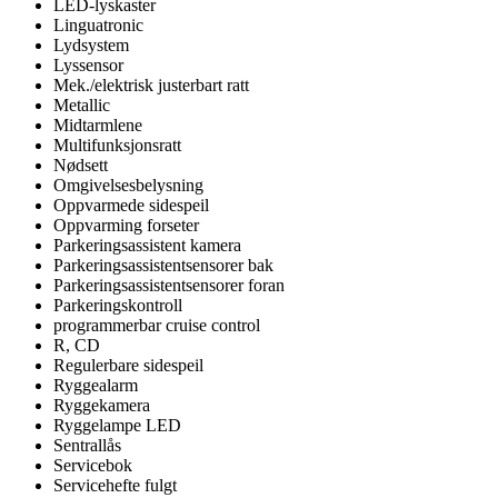
LED-lyskaster
Linguatronic
Lydsystem
Lyssensor
Mek./elektrisk justerbart ratt
Metallic
Midtarmlene
Multifunksjonsratt
Nødsett
Omgivelsesbelysning
Oppvarmede sidespeil
Oppvarming forseter
Parkeringsassistent kamera
Parkeringsassistentsensorer bak
Parkeringsassistentsensorer foran
Parkeringskontroll
programmerbar cruise control
R, CD
Regulerbare sidespeil
Ryggealarm
Ryggekamera
Ryggelampe LED
Sentrallås
Servicebok
Servicehefte fulgt