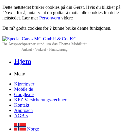
Dette nettstedet bruker cookies på din Gerät. Hvis du klikker på
"Next" for å, antar vi at du godtar å motta alle cookies fra dette
nettstedet. Lær mer
Personvern
videre
Du m? godta cookies for ? kunne bruke denne funksjonen.
Ihr Ansprechpartner rund um das Thema Mobilität
Ankauf · Verkauf · Finanzierung
Hjem
Meny
Kjøretøyer
Mobile.de
Google.de
KFZ Versicherungssrechner
Kontakt
Approach
AGB´s
Norge