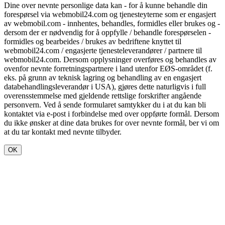
Dine over nevnte personlige data kan - for å kunne behandle din
forespørsel via webmobil24.com og tjenesteyterne som er engasjert
av webmobil.com - innhentes, behandles, formidles eller brukes og -
dersom der er nødvendig for å oppfylle / behandle forespørselen -
formidles og bearbeides / brukes av bedriftene knyttet til
webmobil24.com / engasjerte tjenesteleverandører / partnere til
webmobil24.com. Dersom opplysninger overføres og behandles av
ovenfor nevnte forretningspartnere i land utenfor EØS-området (f.
eks. på grunn av teknisk lagring og behandling av en engasjert
databehandlingsleverandør i USA), gjøres dette naturligvis i full
overensstemmelse med gjeldende rettslige forskrifter angående
personvern. Ved å sende formularet samtykker du i at du kan bli
kontaktet via e-post i forbindelse med over oppførte formål. Dersom
du ikke ønsker at dine data brukes for over nevnte formål, ber vi om
at du tar kontakt med nevnte tilbyder.
OK