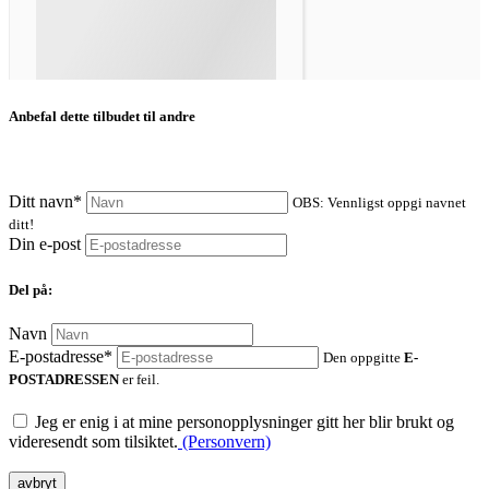
Anbefal dette tilbudet til andre
Ditt navn*
OBS: Vennligst oppgi navnet
ditt!
Din e-post
Del på:
Navn
E-postadresse*
Den oppgitte
E-
POSTADRESSEN
er feil.
Jeg er enig i at mine personopplysninger gitt her blir brukt og
videresendt som tilsiktet.
(Personvern)
avbryt