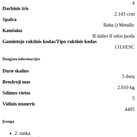
4
Darbinis tris
2.143 ccm
Spalva
Balta () Metallic
Kamšalas
Iš dalies iš odos juoda
Gamintojo raktinis kodas/Tipo raktinis kodas
1313/ESC
Daugiau informacijos
Durø skaiius
5 durų
Bendroji mas
2.010 kg
Sdimos vietos
5
Vidinis numeris
4495
Įranga
2. ranka