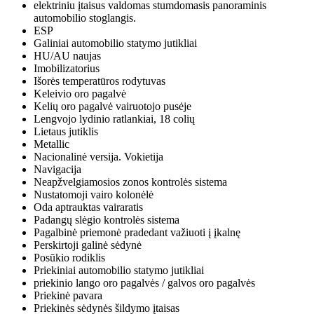
elektriniu įtaisus valdomas stumdomasis panoraminis
automobilio stoglangis.
ESP
Galiniai automobilio statymo jutikliai
HU/AU naujas
Imobilizatorius
Išorės temperatūros rodytuvas
Keleivio oro pagalvė
Kelių oro pagalvė vairuotojo pusėje
Lengvojo lydinio ratlankiai, 18 colių
Lietaus jutiklis
Metallic
Nacionalinė versija. Vokietija
Navigacija
Neapžvelgiamosios zonos kontrolės sistema
Nustatomoji vairo kolonėlė
Oda aptrauktas vairaratis
Padangų slėgio kontrolės sistema
Pagalbinė priemonė pradedant važiuoti į įkalnę
Perskirtoji galinė sėdynė
Posūkio rodiklis
Priekiniai automobilio statymo jutikliai
priekinio lango oro pagalvės / galvos oro pagalvės
Priekinė pavara
Priekinės sėdynės šildymo įtaisas