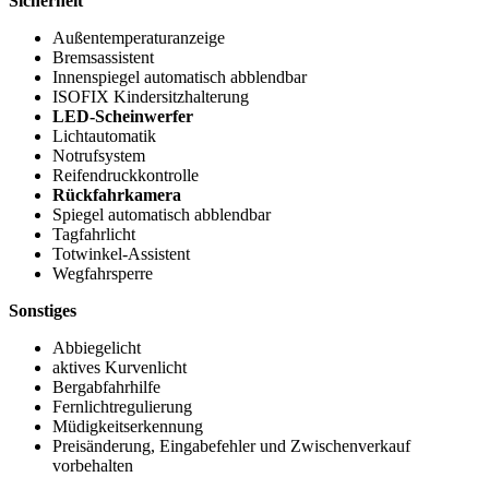
Sicherheit
Außentemperaturanzeige
Bremsassistent
Innenspiegel automatisch abblendbar
ISOFIX Kindersitzhalterung
LED-Scheinwerfer
Lichtautomatik
Notrufsystem
Reifendruckkontrolle
Rückfahrkamera
Spiegel automatisch abblendbar
Tagfahrlicht
Totwinkel-Assistent
Wegfahrsperre
Sonstiges
Abbiegelicht
aktives Kurvenlicht
Bergabfahrhilfe
Fernlichtregulierung
Müdigkeitserkennung
Preisänderung, Eingabefehler und Zwischenverkauf
vorbehalten