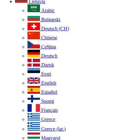
Lietuviu
Arabic
Bulgarski
Deutsch (CH)
Chinese
Ceština
Deutsch
Dansk
Eesti
English
Español
Suomi
Français
Greece
Greece (lat.)
Magyarul