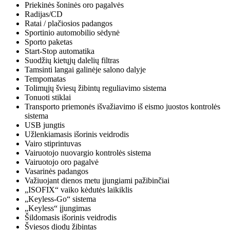
Priekinės šoninės oro pagalvės
Radijas/CD
Ratai / plačiosios padangos
Sportinio automobilio sėdynė
Sporto paketas
Start-Stop automatika
Suodžių kietųjų dalelių filtras
Tamsinti langai galinėje salono dalyje
Tempomatas
Tolimųjų šviesų žibintų reguliavimo sistema
Tonuoti stiklai
Transporto priemonės išvažiavimo iš eismo juostos kontrolės
sistema
USB jungtis
Užlenkiamasis išorinis veidrodis
Vairo stiprintuvas
Vairuotojo nuovargio kontrolės sistema
Vairuotojo oro pagalvė
Vasarinės padangos
Važiuojant dienos metu įjungiami pažibinčiai
„ISOFIX“ vaiko kėdutės laikiklis
„Keyless-Go“ sistema
„Keyless“ įjungimas
Šildomasis išorinis veidrodis
Šviesos diodų žibintas