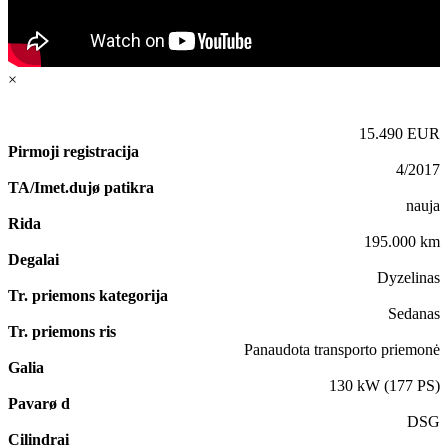
×
15.490 EUR
Pirmoji registracija
4/2017
TA/Imet.dujø patikra
nauja
Rida
195.000 km
Degalai
Dyzelinas
Tr. priemons kategorija
Sedanas
Tr. priemons ris
Panaudota transporto priemonė
Galia
130 kW (177 PS)
Pavarø d
DSG
Cilindrai