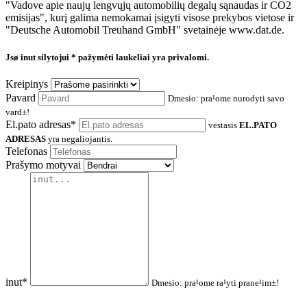
"Vadove apie naujų lengvųjų automobilių degalų sąnaudas ir CO2
emisijas", kurį galima nemokamai įsigyti visose prekybos vietose ir
"Deutsche Automobil Treuhand GmbH" svetainėje www.dat.de.
Jsø inut silytojui
* pažymėti laukeliai yra privalomi.
Kreipinys
Pavard
Dmesio: pra¹ome nurodyti savo
vard±!
El.pato adresas*
vestasis
EL.PATO
ADRESAS
yra negaliojantis.
Telefonas
Prašymo motyvai
inut*
Dmesio: pra¹ome ra¹yti prane¹im±!