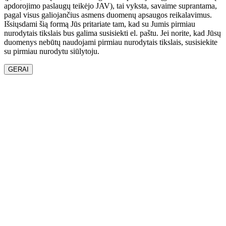
apdorojimo paslaugų teikėjo JAV), tai vyksta, savaime suprantama,
pagal visus galiojančius asmens duomenų apsaugos reikalavimus.
Išsiųsdami šią formą Jūs pritariate tam, kad su Jumis pirmiau
nurodytais tikslais bus galima susisiekti el. paštu. Jei norite, kad Jūsų
duomenys nebūtų naudojami pirmiau nurodytais tikslais, susisiekite
su pirmiau nurodytu siūlytoju.
GERAI