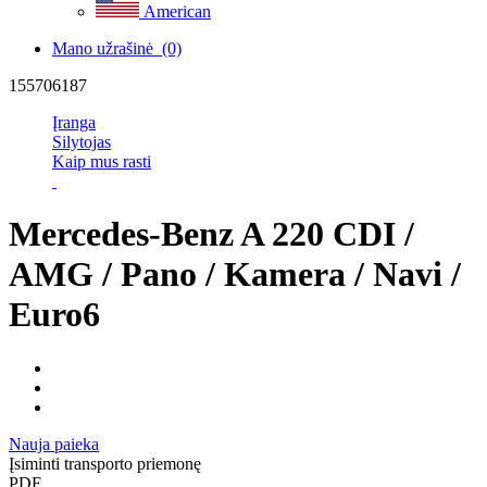
American
Mano užrašinė
(0)
155706187
Įranga
Silytojas
Kaip mus rasti
Mercedes-Benz A 220 CDI /
AMG / Pano / Kamera / Navi /
Euro6
Nauja paieka
Įsiminti transporto priemonę
PDF