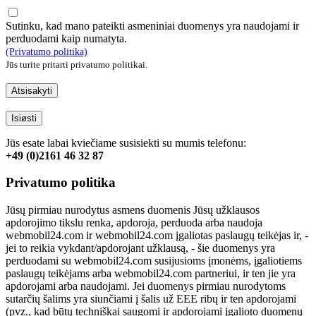
Sutinku, kad mano pateikti asmeniniai duomenys yra naudojami ir
perduodami kaip numatyta.
(Privatumo politika)
Jūs turite pritarti privatumo politikai.
Atsisakyti
Isiøsti
Jūs esate labai kviečiame susisiekti su mumis telefonu:
+49 (0)2161 46 32 87
Privatumo politika
Jūsų pirmiau nurodytus asmens duomenis Jūsų užklausos
apdorojimo tikslu renka, apdoroja, perduoda arba naudoja
webmobil24.com ir webmobil24.com įgaliotas paslaugų teikėjas ir, -
jei to reikia vykdant/apdorojant užklausą, - šie duomenys yra
perduodami su webmobil24.com susijusioms įmonėms, įgaliotiems
paslaugų teikėjams arba webmobil24.com partneriui, ir ten jie yra
apdorojami arba naudojami. Jei duomenys pirmiau nurodytoms
sutarčių šalims yra siunčiami į šalis už EEE ribų ir ten apdorojami
(pvz., kad būtų techniškai saugomi ir apdorojami įgalioto duomenų