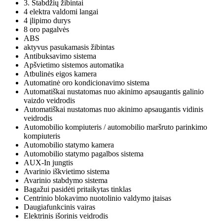
3. Stabdžių žibintai
4 elektra valdomi langai
4 įlipimo durys
8 oro pagalvės
ABS
aktyvus pasukamasis žibintas
Antibuksavimo sistema
Apšvietimo sistemos automatika
Atbulinės eigos kamera
Automatinė oro kondicionavimo sistema
Automatiškai nustatomas nuo akinimo apsaugantis galinio
vaizdo veidrodis
Automatiškai nustatomas nuo akinimo apsaugantis vidinis
veidrodis
Automobilio kompiuteris / automobilio maršruto parinkimo
kompiuteris
Automobilio statymo kamera
Automobilio statymo pagalbos sistema
AUX-In jungtis
Avarinio iškvietimo sistema
Avarinio stabdymo sistema
Bagažui pasidėti pritaikytas tinklas
Centrinio blokavimo nuotolinio valdymo įtaisas
Daugiafunkcinis vairas
Elektrinis išorinis veidrodis