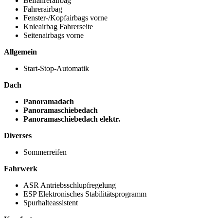
Beifahrerairbag
Fahrerairbag
Fenster-/Kopfairbags vorne
Knieairbag Fahrerseite
Seitenairbags vorne
Allgemein
Start-Stop-Automatik
Dach
Panoramadach
Panoramaschiebedach
Panoramaschiebedach elektr.
Diverses
Sommerreifen
Fahrwerk
ASR Antriebsschlupfregelung
ESP Elektronisches Stabilitätsprogramm
Spurhalteassistent