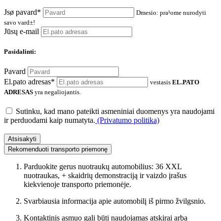
Jsø pavard*
Dmesio: pra¹ome nurodyti
savo vard±!
Jūsų e-mail
Pasidalinti:
Pavard
El.pato adresas*
vestasis
EL.PATO
ADRESAS
yra negaliojantis.
Sutinku, kad mano pateikti asmeniniai duomenys yra naudojami
ir perduodami kaip numatyta.
(Privatumo politika)
Atsisakyti
Rekomenduoti transporto priemonę
Parduokite gerus nuotraukų automobilius: 36 XXL
nuotraukas, + skaidrių demonstraciją ir vaizdo įrašus
kiekvienoje transporto priemonėje.
Svarbiausia informacija apie automobilį iš pirmo žvilgsnio.
Kontaktinis asmuo gali būti naudojamas atskirai arba