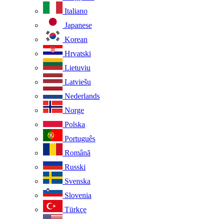
Italiano
Japanese
Korean
Hrvatski
Lietuviu
Latviešu
Nederlands
Norge
Polska
Português
Românã
Russki
Svenska
Slovenia
Türkçe