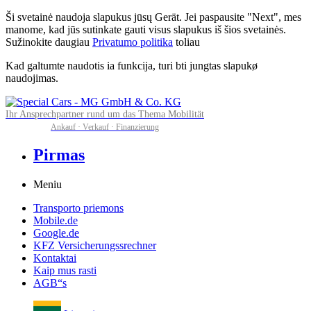
Ši svetainė naudoja slapukus jūsų Gerät. Jei paspausite "Next", mes
manome, kad jūs sutinkate gauti visus slapukus iš šios svetainės.
Sužinokite daugiau
Privatumo politika
toliau
Kad galtumte naudotis ia funkcija, turi bti jungtas slapukø
naudojimas.
Ihr Ansprechpartner rund um das Thema Mobilität
Ankauf · Verkauf · Finanzierung
Pirmas
Meniu
Transporto priemons
Mobile.de
Google.de
KFZ Versicherungssrechner
Kontaktai
Kaip mus rasti
AGB“s