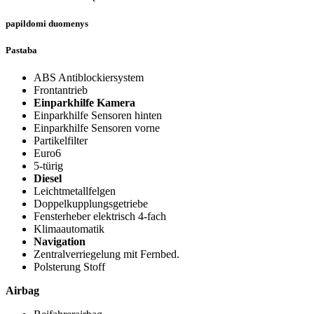
papildomi duomenys
Pastaba
ABS Antiblockiersystem
Frontantrieb
Einparkhilfe Kamera
Einparkhilfe Sensoren hinten
Einparkhilfe Sensoren vorne
Partikelfilter
Euro6
5-türig
Diesel
Leichtmetallfelgen
Doppelkupplungsgetriebe
Fensterheber elektrisch 4-fach
Klimaautomatik
Navigation
Zentralverriegelung mit Fernbed.
Polsterung Stoff
Airbag