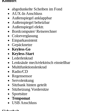
Komfort
abgedunkelte Scheiben im Fond
AUX-In Anschluss
Außenspiegel anklappbar
Außenspiegel beheizbar
Außenspiegel elektr.
Bordcomputer/ Reiserechner
Colorverglasung
Einparkassistent
Gepäcknetze
Keyless-Go
Keyless-Start
Lederlenkrad
Lenksäule mech/elektrisch einstellbar
Multifunktionslenkrad
Radio/CD
Regensensor
Servolenkung
Sitzbank hinten geteilt
Sitzheizung Vordersitze
Sportsitze
Tempomat
USB Anschluss