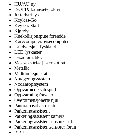
HU/AU ny
ISOFIX barneseteholder
Justerbart lys
Keyless-Go
Keyless Start
Kjørelys
Knekollisjonspute førerside
Kørecomputer/reisecomputer
Landversjon Tyskland
LED-lyskaster
Lysautomatikk
Mek./elektrisk justerbart ratt
Metallic
Multifunksjonsratt
Navigeringssystem
Nødanropssystem
Oppvarmede sidespeil
Oppvarming forseter
Overdimensjonerte hjul
Panoramasoltak elektr.
Parkeringsassistent
Parkeringsassistent kamera
Parkeringsassistentsensorer bak
Parkeringsassistentsensorer foran
R, CD