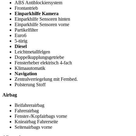
ABS Antiblockiersystem
Frontantrieb
Einparkhilfe Kamera
Einparkhilfe Sensoren hinten
Einparkhilfe Sensoren vorne
Partikelfilter
Euro6
5-türig
Diesel
Leichtmetallfelgen
Doppelkupplungsgetriebe
Fensterheber elektrisch 4-fach
Klimaautomatik
Navigation
Zentralverriegelung mit Fernbed.
Polsterung Stoff
Airbag
Beifahrerairbag
Fahrerairbag
Fenster-/Kopfairbags vorne
Knieairbag Fahrerseite
Seitenairbags vorne