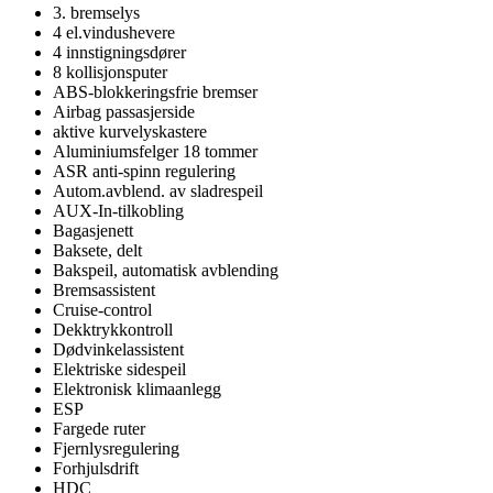
3. bremselys
4 el.vindushevere
4 innstigningsdører
8 kollisjonsputer
ABS-blokkeringsfrie bremser
Airbag passasjerside
aktive kurvelyskastere
Aluminiumsfelger 18 tommer
ASR anti-spinn regulering
Autom.avblend. av sladrespeil
AUX-In-tilkobling
Bagasjenett
Baksete, delt
Bakspeil, automatisk avblending
Bremsassistent
Cruise-control
Dekktrykkontroll
Dødvinkelassistent
Elektriske sidespeil
Elektronisk klimaanlegg
ESP
Fargede ruter
Fjernlysregulering
Forhjulsdrift
HDC