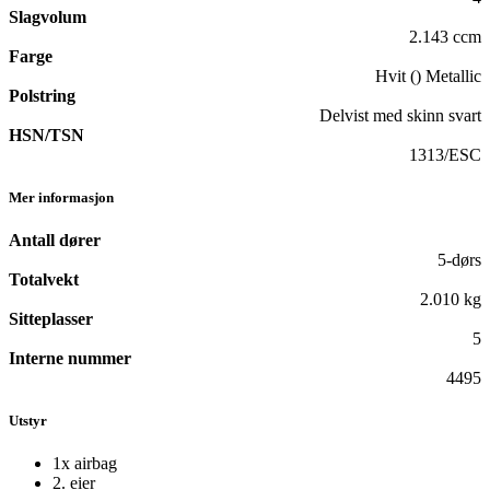
Slagvolum
2.143 ccm
Farge
Hvit () Metallic
Polstring
Delvist med skinn svart
HSN/TSN
1313/ESC
Mer informasjon
Antall dører
5-dørs
Totalvekt
2.010 kg
Sitteplasser
5
Interne nummer
4495
Utstyr
1x airbag
2. eier