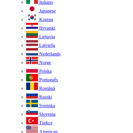
Italiano
Japanese
Korean
Hrvatski
Lietuviu
Latviešu
Nederlands
Norge
Polska
Português
Românã
Russki
Svenska
Slovenia
Türkçe
American