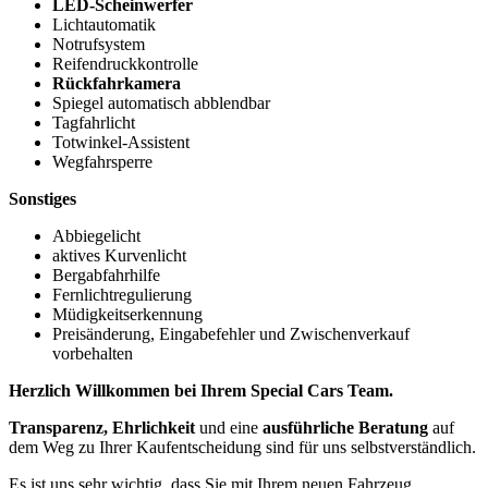
LED-Scheinwerfer
Lichtautomatik
Notrufsystem
Reifendruckkontrolle
Rückfahrkamera
Spiegel automatisch abblendbar
Tagfahrlicht
Totwinkel-Assistent
Wegfahrsperre
Sonstiges
Abbiegelicht
aktives Kurvenlicht
Bergabfahrhilfe
Fernlichtregulierung
Müdigkeitserkennung
Preisänderung, Eingabefehler und Zwischenverkauf
vorbehalten
Herzlich Willkommen bei Ihrem Special Cars Team.
Transparenz, Ehrlichkeit
und eine
ausführliche Beratung
auf
dem Weg zu Ihrer Kaufentscheidung sind für uns selbstverständlich.
Es ist uns sehr wichtig, dass Sie mit Ihrem neuen Fahrzeug