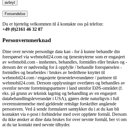
avbryt
Forsendelse
Du er hjertelig velkommen til å kontakte oss på telefon:
+49 (0)2161 46 32 87
Personvernmerknad
Dine over nevnte personlige data kan - for å kunne behandle din
forespørsel via webmobil24.com og tjenesteyterne som er engasjert
av webmobil.com - innhentes, behandles, formidles eller brukes og -
dersom der er nødvendig for å oppfylle / behandle forespørselen -
formidles og bearbeides / brukes av bedriftene knyttet til
webmobil24.com / engasjerte tjenesteleverandører / partnere til
webmobil24.com. Dersom opplysninger overføres og behandles av
ovenfor nevnte forretningspartnere i land utenfor EØS-området (f.
eks. på grunn av teknisk lagring og behandling av en engasjert
databehandlingsleverandør i USA), gjøres dette naturligvis i full
overensstemmelse med gjeldende rettslige forskrifter angående
personvern. Ved å sende formularet samtykker du i at du kan bli
kontaktet via e-post i forbindelse med over oppførte formål. Dersom
du ikke ønsker at dine data brukes for over nevnte formål, ber vi om
at du tar kontakt med nevnte tilbyder.