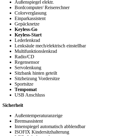
Außenspiegel elektr.
Bordcomputer/ Reiserechner
Colorverglasung
Einparkassistent
Gepäcknetze
Keyless-Go
Keyless-Start
Lederlenkrad
Lenksäule mech/elektrisch einstellbar
Multifunktionslenkrad
Radio/CD
Regensensor
Servolenkung
Sitzbank hinten geteilt
Sitzheizung Vordersitze
Sportsitze
Tempomat
USB Anschluss
Sicherheit
Außentemperaturanzeige
Bremsassistent
Innenspiegel automatisch abblendbar
ISOFIX Kindersitzhalterung