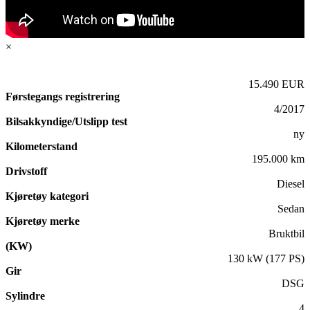
×
15.490 EUR
Førstegangs registrering
4/2017
Bilsakkyndige/Utslipp test
ny
Kilometerstand
195.000 km
Drivstoff
Diesel
Kjøretøy kategori
Sedan
Kjøretøy merke
Bruktbil
(KW)
130 kW (177 PS)
Gir
DSG
Sylindre
4