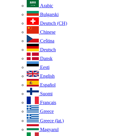
Arabic
Bulgarski
Deutsch (CH)
Chinese
Ceština
Deutsch
Dansk
Eesti
English
Español
Suomi
Français
Greece
Greece (lat.)
Magyarul