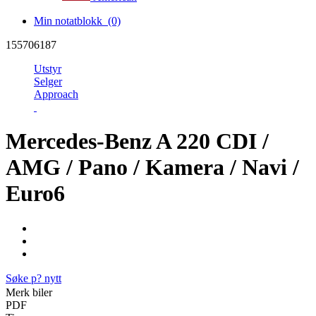
Min notatblokk
(0)
155706187
Utstyr
Selger
Approach
Mercedes-Benz A 220 CDI /
AMG / Pano / Kamera / Navi /
Euro6
Søke p? nytt
Merk biler
PDF