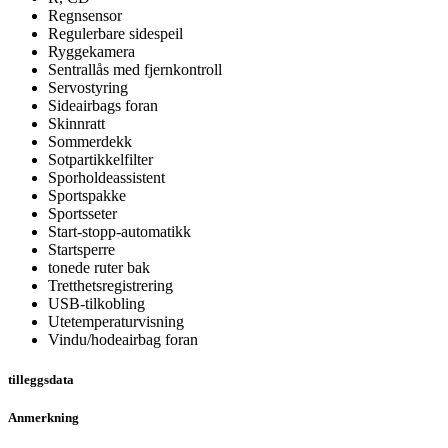
Regnsensor
Regulerbare sidespeil
Ryggekamera
Sentrallås med fjernkontroll
Servostyring
Sideairbags foran
Skinnratt
Sommerdekk
Sotpartikkelfilter
Sporholdeassistent
Sportspakke
Sportsseter
Start-stopp-automatikk
Startsperre
tonede ruter bak
Tretthetsregistrering
USB-tilkobling
Utetemperaturvisning
Vindu/hodeairbag foran
tilleggsdata
Anmerkning