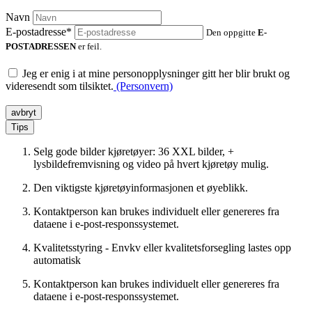
Navn
E-postadresse*
Den oppgitte
E-
POSTADRESSEN
er feil.
Jeg er enig i at mine personopplysninger gitt her blir brukt og
videresendt som tilsiktet.
(Personvern)
avbryt
Tips
Selg gode bilder kjøretøyer: 36 XXL bilder, +
lysbildefremvisning og video på hvert kjøretøy mulig.
Den viktigste kjøretøyinformasjonen et øyeblikk.
Kontaktperson kan brukes individuelt eller genereres fra
dataene i e-post-responssystemet.
Kvalitetsstyring - Envkv eller kvalitetsforsegling lastes opp
automatisk
Kontaktperson kan brukes individuelt eller genereres fra
dataene i e-post-responssystemet.