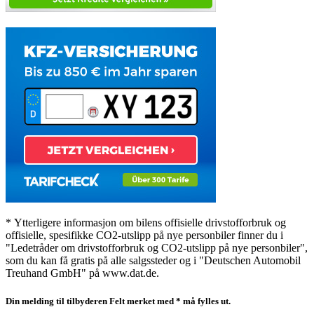
* Ytterligere informasjon om bilens offisielle drivstofforbruk og
offisielle, spesifikke CO2-utslipp på nye personbiler finner du i
"Ledetråder om drivstofforbruk og CO2-utslipp på nye personbiler",
som du kan få gratis på alle salgssteder og i "Deutschen Automobil
Treuhand GmbH" på www.dat.de.
Din melding til tilbyderen
Felt merket med * må fylles ut.