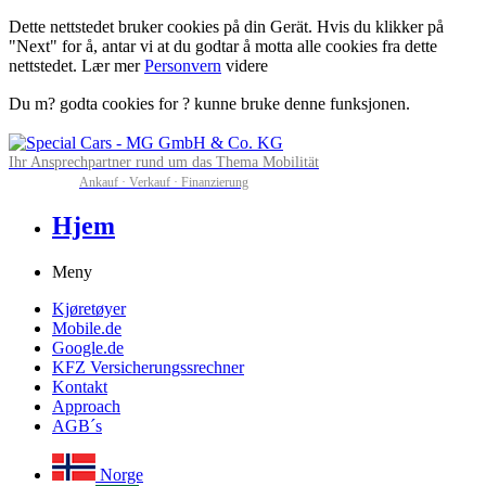
Dette nettstedet bruker cookies på din Gerät. Hvis du klikker på
"Next" for å, antar vi at du godtar å motta alle cookies fra dette
nettstedet. Lær mer
Personvern
videre
Du m? godta cookies for ? kunne bruke denne funksjonen.
Ihr Ansprechpartner rund um das Thema Mobilität
Ankauf · Verkauf · Finanzierung
Hjem
Meny
Kjøretøyer
Mobile.de
Google.de
KFZ Versicherungssrechner
Kontakt
Approach
AGB´s
Norge