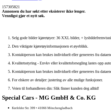
157305821
Annonsen du har søkt etter eksisterer ikke lenger.
Vennligst gjør et nytt søk.
Søke p? nytt
Selg gode bilder kjøretøyer: 36 XXL bilder, + lysbildefremvisn
Den viktigste kjøretøyinformasjonen et øyeblikk.
Kontaktperson kan brukes individuelt eller genereres fra dataen
Kvalitetsstyring - Envkv eller kvalitetsforsegling lastes opp aut
Kontaktperson kan brukes individuelt eller genereres fra dataen
For elskere av detaljer: justering av alle mulige funksjoner.
Veien til forhandleren din: Slik finner kunden deg alltid!
Special Cars - MG GmbH & Co. KG
Krefelder Str. 399 • 41066 Mönchengladbach