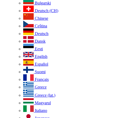
Bulgarski
Deutsch (CH)
Chinese
Ceština
Deutsch
Dansk
Eesti
English
Español
Suomi
Français
Greece
Greece (lat.)
Magyarul
Italiano