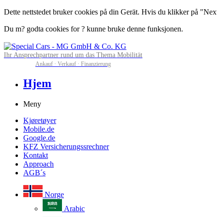
Dette nettstedet bruker cookies på din Gerät. Hvis du klikker på "Next"
Du m? godta cookies for ? kunne bruke denne funksjonen.
Ihr Ansprechpartner rund um das Thema Mobilität
Ankauf · Verkauf · Finanzierung
Hjem
Meny
Kjøretøyer
Mobile.de
Google.de
KFZ Versicherungssrechner
Kontakt
Approach
AGB´s
Norge
Arabic