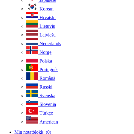
Japanese
Korean
Hrvatski
Lietuviu
Latviešu
Nederlands
Norge
Polska
Português
Românã
Russki
Svenska
Slovenia
Türkçe
American
Min notatblokk
(0)