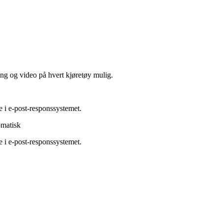
ing og video på hvert kjøretøy mulig.
e i e-post-responssystemet.
omatisk
e i e-post-responssystemet.