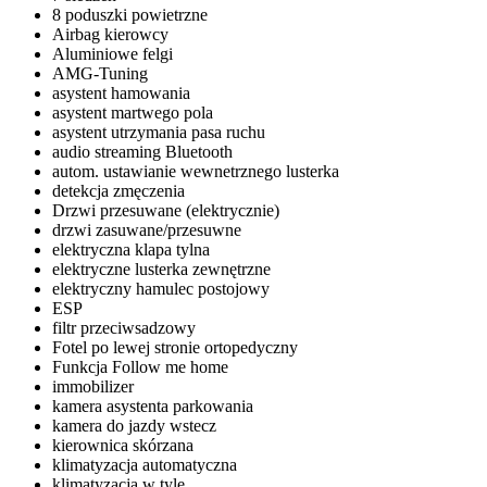
8 poduszki powietrzne
Airbag kierowcy
Aluminiowe felgi
AMG-Tuning
asystent hamowania
asystent martwego pola
asystent utrzymania pasa ruchu
audio streaming Bluetooth
autom. ustawianie wewnetrznego lusterka
detekcja zmęczenia
Drzwi przesuwane (elektrycznie)
drzwi zasuwane/przesuwne
elektryczna klapa tylna
elektryczne lusterka zewnętrzne
elektryczny hamulec postojowy
ESP
filtr przeciwsadzowy
Fotel po lewej stronie ortopedyczny
Funkcja Follow me home
immobilizer
kamera asystenta parkowania
kamera do jazdy wstecz
kierownica skórzana
klimatyzacja automatyczna
klimatyzacja w tyle