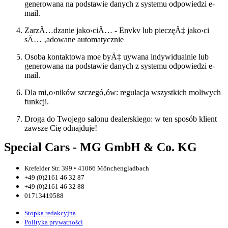
generowana na podstawie danych z systemu odpowiedzi e-
mail.
ZarzÄ…dzanie jako›ciÄ… - Envkv lub pieczęÄ‡ jako›ci
sÄ… ‚adowane automatycznie
Osoba kontaktowa moe byÄ‡ uywana indywidualnie lub
generowana na podstawie danych z systemu odpowiedzi e-
mail.
Dla mi‚o›ników szczegó‚ów: regulacja wszystkich moliwych
funkcji.
Droga do Twojego salonu dealerskiego: w ten sposób klient
zawsze Cię odnajduje!
Special Cars - MG GmbH & Co. KG
Krefelder Str. 399 • 41066 Mönchengladbach
+49 (0)2161 46 32 87
+49 (0)2161 46 32 88
01713419588
Stopka redakcyjna
Polityka prywatności