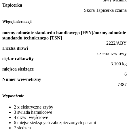
Tapicerka
Skora Tapicerka czarna
Więcej informacji
normy odnośnie standardu handlowego [HSN]/normy odnośnie
standardu technicznego [TSN]
2222/ABY
Liczba drzwi
czterodrzwiowy
ciężar całkowity
3.100 kg
miejsca siedzące
6
Numer wewnetrzny
7387
Wyposażenie
2 x elektryczne szyby
3 swiatla hamulcowe
4 drzwi wejściowe
6 miejsc siedzących zabezpieczonych pasami
7 siedzen