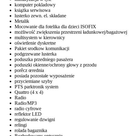
komputer pokladowy
książka serwisowa
lusterko zewn. el. składane
Metalik
Mocowanie dla fotelika dla dzieci ISOFIX
możliwość zwiększenia przestrzeni ładunkowej/bagażowej
multisystem w kierownicy
oświetlenie dyskretne
Pakiet srodkow komunikacji
podgrzewane lusterka
poduszka przedniego pasażera
poduszki okienne/ochrony głowy z przodu
porêcz œrednia
posiada pozostałe wyposażenie
przyciemiane szyby
PTS parktronik system
Quattro (4 x 4)
Radio
Radio/MP3
radio cyfrowe
reflektor LED
regulowanie dzwigni
relingi
rolada bagaznika
Rozbudowany optycznie