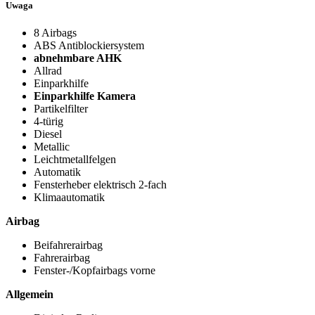
Uwaga
8 Airbags
ABS Antiblockiersystem
abnehmbare AHK
Allrad
Einparkhilfe
Einparkhilfe Kamera
Partikelfilter
4-türig
Diesel
Metallic
Leichtmetallfelgen
Automatik
Fensterheber elektrisch 2-fach
Klimaautomatik
Airbag
Beifahrerairbag
Fahrerairbag
Fenster-/Kopfairbags vorne
Allgemein