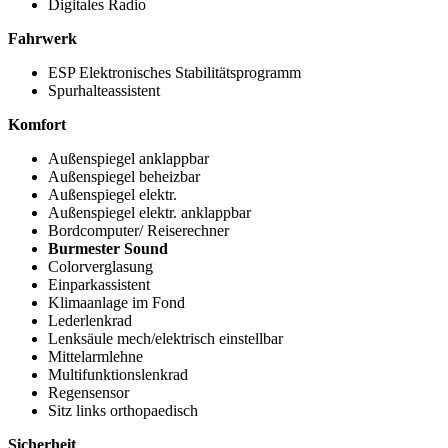
Digitales Radio
Fahrwerk
ESP Elektronisches Stabilitätsprogramm
Spurhalteassistent
Komfort
Außenspiegel anklappbar
Außenspiegel beheizbar
Außenspiegel elektr.
Außenspiegel elektr. anklappbar
Bordcomputer/ Reiserechner
Burmester Sound
Colorverglasung
Einparkassistent
Klimaanlage im Fond
Lederlenkrad
Lenksäule mech/elektrisch einstellbar
Mittelarmlehne
Multifunktionslenkrad
Regensensor
Sitz links orthopaedisch
Sicherheit