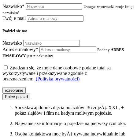
Nazwisko*
Uwaga: wprowadź swoje imię i
nazwisko!
Twój e-mail
Podziel się na:
Nazwisko
Adres e-mailowy*
Podany
ADRES
EMAILOWY
jest nieaktualny.
Zgadzam się, że moje dane osobowe podane tutaj są
wykorzystywane i przekazywane zgodnie z
przeznaczeniem.
(Polityka prywatności)
rozebranie
Poleć pojazd
Sprzedawaj dobre zdjęcia pojazdów: 36 zdjęÄ‡ XXL, +
pokaz slajdów i film na kadym moliwym pojedzie.
Najwaniejsze informacje o pojedzie na pierwszy rzut oka.
Osoba kontaktowa moe byÄ‡ uywana indywidualnie lub