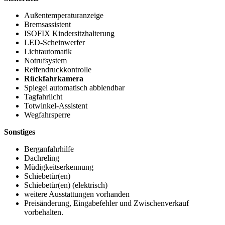
Außentemperaturanzeige
Bremsassistent
ISOFIX Kindersitzhalterung
LED-Scheinwerfer
Lichtautomatik
Notrufsystem
Reifendruckkontrolle
Rückfahrkamera
Spiegel automatisch abblendbar
Tagfahrlicht
Totwinkel-Assistent
Wegfahrsperre
Sonstiges
Berganfahrhilfe
Dachreling
Müdigkeitserkennung
Schiebetür(en)
Schiebetür(en) (elektrisch)
weitere Ausstattungen vorhanden
Preisänderung, Eingabefehler und Zwischenverkauf
vorbehalten.