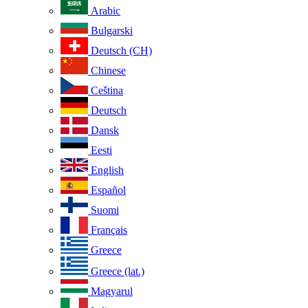
Arabic
Bulgarski
Deutsch (CH)
Chinese
Ceština
Deutsch
Dansk
Eesti
English
Español
Suomi
Français
Greece
Greece (lat.)
Magyarul