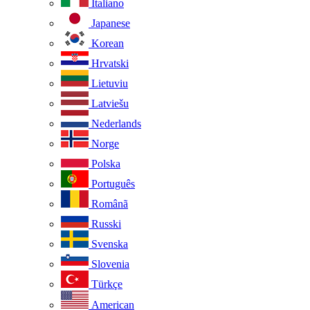
Italiano
Japanese
Korean
Hrvatski
Lietuviu
Latviešu
Nederlands
Norge
Polska
Português
Românã
Russki
Svenska
Slovenia
Türkçe
American