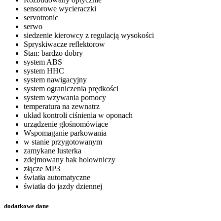
sensorowe wycieraczki
servotronic
serwo
siedzenie kierowcy z regulacją wysokości
Spryskiwacze reflektorow
Stan: bardzo dobry
system ABS
system HHC
system nawigacyjny
system ograniczenia prędkości
system wzywania pomocy
temperatura na zewnatrz
układ kontroli ciśnienia w oponach
urządzenie głośnomówiące
Wspomaganie parkowania
w stanie przygotowanym
zamykane lusterka
zdejmowany hak holowniczy
złącze MP3
światła automatyczne
światła do jazdy dziennej
dodatkowe dane