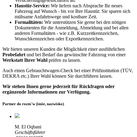
Versicherungsgesellschaften an.
Haustür-Service:
Wir liefern nach Absprache Ihr neues
Fahrzeug auf Wunsch - bis vor Ihre Haustür. Sie sparen sich
mühsame Anfahrtswege und kostbare Zeit.
Formalitäten:
Wir unterstützen Sie gerne bei den nötigen
Dokumenten für die Anmeldung, Abmeldung und bei allen
anderen Formalitäten - wie z.B. Kurzzeitkennzeichen,
Wunschkennzeichen oder Exportkennzeichen.
Wir bieten unseren Kunden die Möglichkeit einer ausführlichen
Probefahrt
und bei Bedarf das gewünschte Fahrzeug von einer
Werkstatt Ihrer Wahl
prüfen zu lassen.
Auch einen Gebrauchtwagen-Check bei einer Prüfinstitution
(TÜV,
DEKRA etc.)
Ihrer Wahl können Sie durchführen lassen.
Wir stehen Ihnen gerne jederzeit für Rückfragen oder
ergänzende Informationen zur Verfügung.
Partner do rozm˘w (imie, nazwisko)
M. El Oqbani
Geschäftsführer