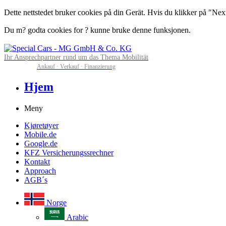
Dette nettstedet bruker cookies på din Gerät. Hvis du klikker på "Next"
Du m? godta cookies for ? kunne bruke denne funksjonen.
Ihr Ansprechpartner rund um das Thema Mobilität
Ankauf · Verkauf · Finanzierung
Hjem
Meny
Kjøretøyer
Mobile.de
Google.de
KFZ Versicherungssrechner
Kontakt
Approach
AGB´s
Norge
Arabic