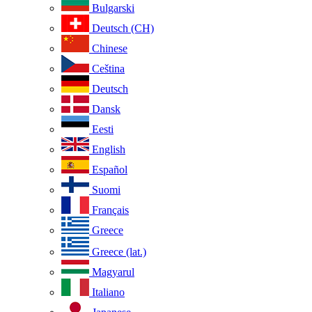
Bulgarski
Deutsch (CH)
Chinese
Ceština
Deutsch
Dansk
Eesti
English
Español
Suomi
Français
Greece
Greece (lat.)
Magyarul
Italiano