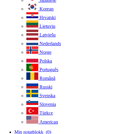
Japanese
Korean
Hrvatski
Lietuviu
Latviešu
Nederlands
Norge
Polska
Português
Românã
Russki
Svenska
Slovenia
Türkçe
American
Min notatblokk
(0)