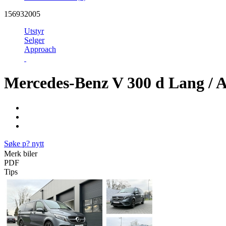
156932005
Utstyr
Selger
Approach
Mercedes-Benz V 300 d Lang /
Søke p? nytt
Merk biler
PDF
Tips