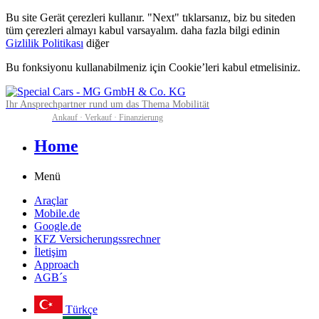
Bu site Gerät çerezleri kullanır. "Next" tıklarsanız, biz bu siteden
tüm çerezleri almayı kabul varsayalım. daha fazla bilgi edinin
Gizlilik Politikası
diğer
Bu fonksiyonu kullanabilmeniz için Cookie’leri kabul etmelisiniz.
Ihr Ansprechpartner rund um das Thema Mobilität
Ankauf · Verkauf · Finanzierung
Home
Menü
Araçlar
Mobile.de
Google.de
KFZ Versicherungssrechner
İletişim
Approach
AGB´s
Türkçe