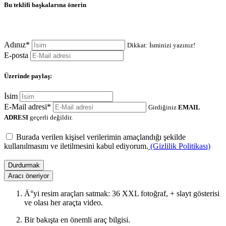
Bu teklifi başkalarına önerin
Adınız*
Dikkat: İsminizi yazınız!
E-posta
Üzerinde paylaş:
İsim
E-Mail adresi*
Girdiğiniz
EMAIL
ADRESI
geçerli değildir.
Burada verilen kişisel verilerimin amaçlandığı şekilde
kullanılmasını ve iletilmesini kabul ediyorum.
(Gizlilik Politikası)
Durdurmak
Aracı öneriyor
Ä°yi resim araçları satmak: 36 XXL fotoğraf, + slayt gösterisi
ve olası her araçta video.
Bir bakışta en önemli araç bilgisi.