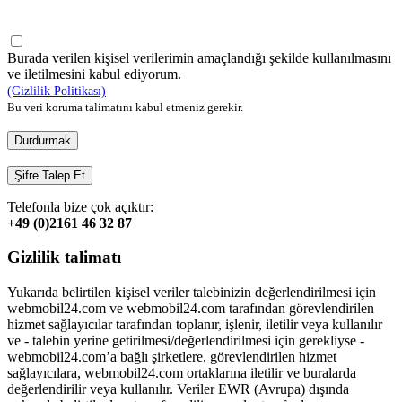
Burada verilen kişisel verilerimin amaçlandığı şekilde kullanılmasını
ve iletilmesini kabul ediyorum.
(Gizlilik Politikası)
Bu veri koruma talimatını kabul etmeniz gerekir.
Durdurmak
Şifre Talep Et
Telefonla bize çok açıktır:
+49 (0)2161 46 32 87
Gizlilik talimatı
Yukarıda belirtilen kişisel veriler talebinizin değerlendirilmesi için
webmobil24.com ve webmobil24.com tarafından görevlendirilen
hizmet sağlayıcılar tarafından toplanır, işlenir, iletilir veya kullanılır
ve - talebin yerine getirilmesi/değerlendirilmesi için gerekliyse -
webmobil24.com’a bağlı şirketlere, görevlendirilen hizmet
sağlayıcılara, webmobil24.com ortaklarına iletilir ve buralarda
değerlendirilir veya kullanılır. Veriler EWR (Avrupa) dışında