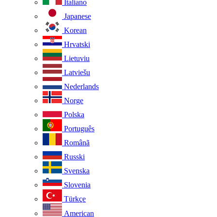
Italiano
Japanese
Korean
Hrvatski
Lietuviu
Latviešu
Nederlands
Norge
Polska
Português
Românã
Russki
Svenska
Slovenia
Türkçe
American