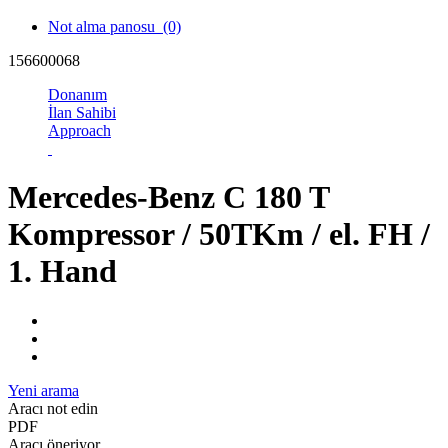
Not alma panosu
(0)
156600068
Donanım
İlan Sahibi
Approach
Mercedes-Benz C 180 T
Kompressor / 50TKm / el. FH /
1. Hand
Yeni arama
Aracı not edin
PDF
Aracı öneriyor