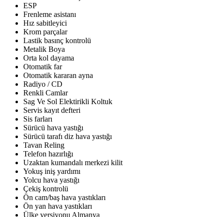
ESP
Frenleme asistanı
Hız sabitleyici
Krom parçalar
Lastik basınç kontrolü
Metalik Boya
Orta kol dayama
Otomatik far
Otomatik kararan ayna
Radiyo / CD
Renkli Camlar
Sag Ve Sol Elektirikli Koltuk
Servis kayıt defteri
Sis farları
Sürücü hava yastığı
Sürücü tarafı diz hava yastığı
Tavan Reling
Telefon hazırlığı
Uzaktan kumandalı merkezi kilit
Yokuş iniş yardımı
Yolcu hava yastığı
Çekiş kontrolü
Ön cam/baş hava yastıkları
Ön yan hava yastıkları
Ülke versiyonu Almanya