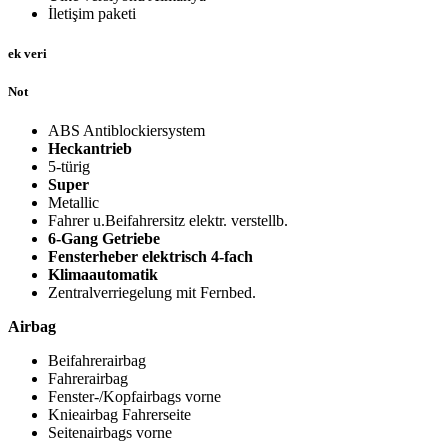
İletişim paketi
ek veri
Not
ABS Antiblockiersystem
Heckantrieb
5-türig
Super
Metallic
Fahrer u.Beifahrersitz elektr. verstellb.
6-Gang Getriebe
Fensterheber elektrisch 4-fach
Klimaautomatik
Zentralverriegelung mit Fernbed.
Airbag
Beifahrerairbag
Fahrerairbag
Fenster-/Kopfairbags vorne
Knieairbag Fahrerseite
Seitenairbags vorne