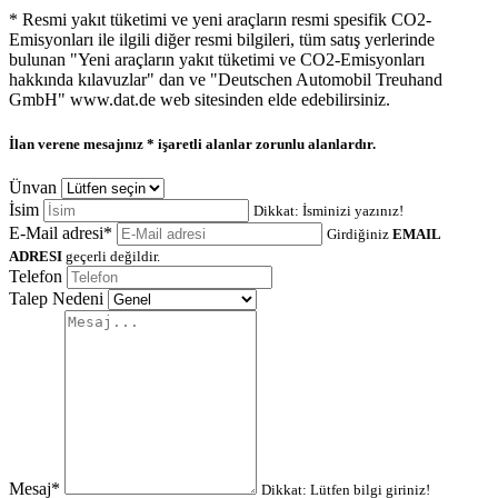
* Resmi yakıt tüketimi ve yeni araçların resmi spesifik CO2-
Emisyonları ile ilgili diğer resmi bilgileri, tüm satış yerlerinde
bulunan "Yeni araçların yakıt tüketimi ve CO2-Emisyonları
hakkında kılavuzlar" dan ve "Deutschen Automobil Treuhand
GmbH" www.dat.de web sitesinden elde edebilirsiniz.
İlan verene mesajınız
* işaretli alanlar zorunlu alanlardır.
Ünvan
İsim
Dikkat: İsminizi yazınız!
E-Mail adresi*
Girdiğiniz
EMAIL
ADRESI
geçerli değildir.
Telefon
Talep Nedeni
Mesaj*
Dikkat: Lütfen bilgi giriniz!