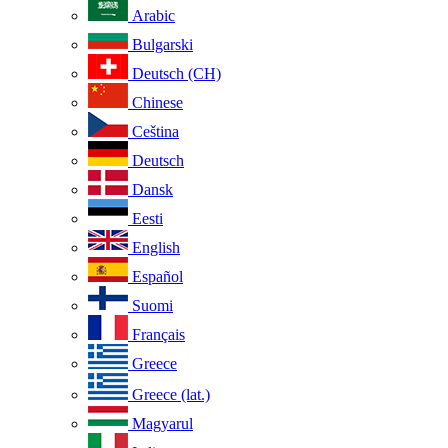
Arabic
Bulgarski
Deutsch (CH)
Chinese
Ceština
Deutsch
Dansk
Eesti
English
Español
Suomi
Français
Greece
Greece (lat.)
Magyarul