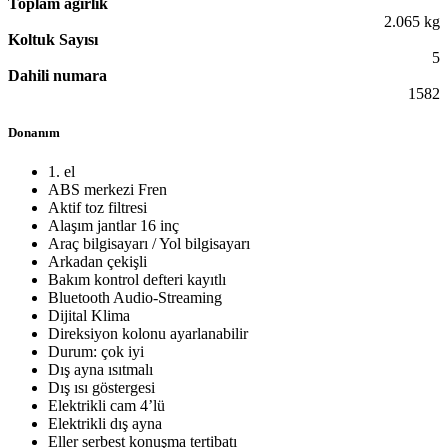
Toplam ağırlık
2.065 kg
Koltuk Sayısı
5
Dahili numara
1582
Donanım
1. el
ABS merkezi Fren
Aktif toz filtresi
Alaşım jantlar 16 inç
Araç bilgisayarı / Yol bilgisayarı
Arkadan çekişli
Bakım kontrol defteri kayıtlı
Bluetooth Audio-Streaming
Dijital Klima
Direksiyon kolonu ayarlanabilir
Durum: çok iyi
Dış ayna ısıtmalı
Dış ısı göstergesi
Elektrikli cam 4’lü
Elektrikli dış ayna
Eller serbest konuşma tertibatı