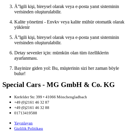
Ä°lgili kişi, bireysel olarak veya e-posta yanıt sisteminin
verisinden oluşturulabilir.
Kalite yönetimi - Envkv veya kalite mühür otomatik olarak
yüklenir
Ä°lgili kişi, bireysel olarak veya e-posta yanıt sisteminin
verisinden oluşturulabilir.
Detay sevenler için: mümkün olan tüm özelliklerin
ayarlanması.
Bayinize giden yol: Bu, müşterinin sizi her zaman böyle
bulur!
Special Cars - MG GmbH & Co. KG
Krefelder Str. 399 • 41066 Mönchengladbach
+49 (0)2161 46 32 87
+49 (0)2161 46 32 88
01713419588
Yayınlayan
Gizlilik Politikası