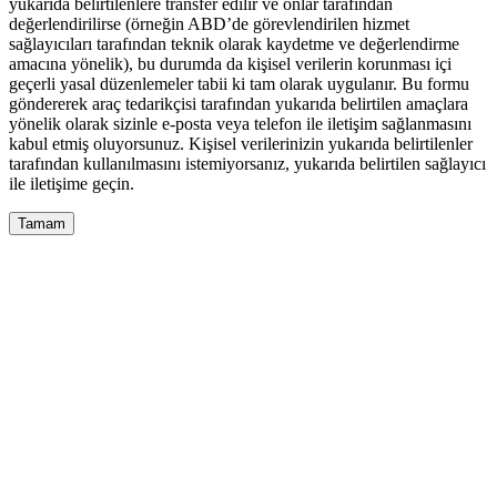
yukarıda belirtilenlere transfer edilir ve onlar tarafından
değerlendirilirse (örneğin ABD’de görevlendirilen hizmet
sağlayıcıları tarafından teknik olarak kaydetme ve değerlendirme
amacına yönelik), bu durumda da kişisel verilerin korunması içi
geçerli yasal düzenlemeler tabii ki tam olarak uygulanır. Bu formu
göndererek araç tedarikçisi tarafından yukarıda belirtilen amaçlara
yönelik olarak sizinle e-posta veya telefon ile iletişim sağlanmasını
kabul etmiş oluyorsunuz. Kişisel verilerinizin yukarıda belirtilenler
tarafından kullanılmasını istemiyorsanız, yukarıda belirtilen sağlayıcı
ile iletişime geçin.
Tamam