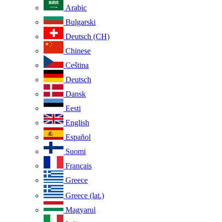
Arabic
Bulgarski
Deutsch (CH)
Chinese
Ceština
Deutsch
Dansk
Eesti
English
Español
Suomi
Français
Greece
Greece (lat.)
Magyarul