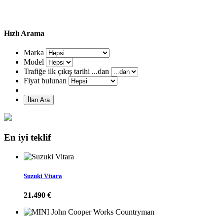
Hızlı Arama
Marka
Model
Trafiğe ilk çıkış tarihi ...dan
Fiyat bulunan
İlan Ara
En iyi teklif
Suzuki Vitara
21.490 €