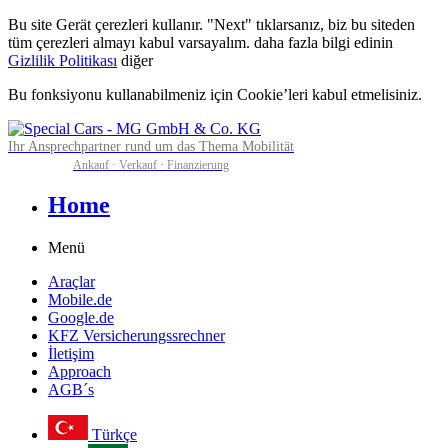
Bu site Gerät çerezleri kullanır. "Next" tıklarsanız, biz bu siteden
tüm çerezleri almayı kabul varsayalım. daha fazla bilgi edinin
Gizlilik Politikası
diğer
Bu fonksiyonu kullanabilmeniz için Cookie’leri kabul etmelisiniz.
Ihr Ansprechpartner rund um das Thema Mobilität
Ankauf · Verkauf · Finanzierung
Home
Menü
Araçlar
Mobile.de
Google.de
KFZ Versicherungssrechner
İletişim
Approach
AGB´s
Türkçe