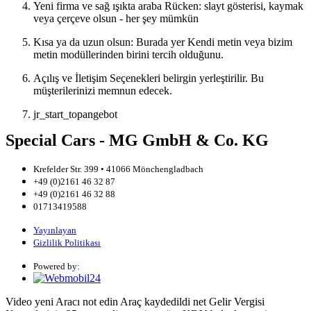
Yeni firma ve sağ ışıkta araba Rücken: slayt gösterisi, kaymak
veya çerçeve olsun - her şey mümkün
Kısa ya da uzun olsun: Burada yer Kendi metin veya bizim
metin modüllerinden birini tercih olduğunu.
Açılış ve İletişim Seçenekleri belirgin yerleştirilir. Bu
müşterilerinizi memnun edecek.
jr_start_topangebot
Special Cars - MG GmbH & Co. KG
Krefelder Str. 399 • 41066 Mönchengladbach
+49 (0)2161 46 32 87
+49 (0)2161 46 32 88
01713419588
Yayınlayan
Gizlilik Politikası
Powered by:
Video
yeni
Aracı not edin
Araç kaydedildi
net
Gelir Vergisi