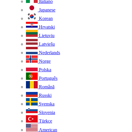
Italiano
Japanese
Korean
Hrvatski
Lietuviu
Latviešu
Nederlands
Norge
Polska
Português
Românã
Russki
Svenska
Slovenia
Türkçe
American