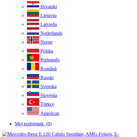
Hrvatski
Lietuviu
Latviešu
Nederlands
Norge
Polska
Português
Românã
Russki
Svenska
Slovenia
Türkçe
American
Moj podsjetnik
(0)