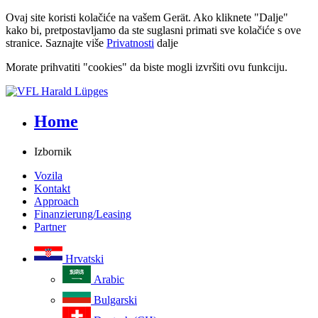
Ovaj site koristi kolačiće na vašem Gerät. Ako kliknete "Dalje"
kako bi, pretpostavljamo da ste suglasni primati sve kolačiće s ove
stranice. Saznajte više
Privatnosti
dalje
Morate prihvatiti "cookies" da biste mogli izvršiti ovu funkciju.
Home
Izbornik
Vozila
Kontakt
Approach
Finanzierung/Leasing
Partner
Hrvatski
Arabic
Bulgarski