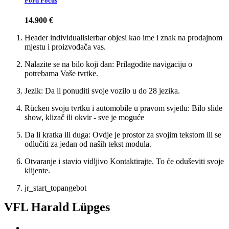
Ford Focus
14.900 €
Header individualisierbar objesi kao ime i znak na prodajnom
mjestu i proizvođača vas.
Nalazite se na bilo koji dan: Prilagodite navigaciju o
potrebama Vaše tvrtke.
Jezik: Da li ponuditi svoje vozilo u do 28 jezika.
Rücken svoju tvrtku i automobile u pravom svjetlu: Bilo slide
show, klizač ili okvir - sve je moguće
Da li kratka ili duga: Ovdje je prostor za svojim tekstom ili se
odlučiti za jedan od naših tekst modula.
Otvaranje i stavio vidljivo Kontaktirajte. To će oduševiti svoje
klijente.
jr_start_topangebot
VFL Harald Lüpges