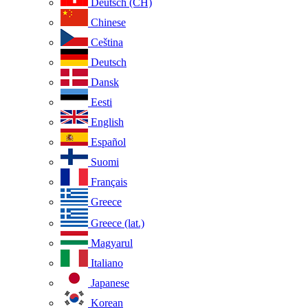
Deutsch (CH)
Chinese
Ceština
Deutsch
Dansk
Eesti
English
Español
Suomi
Français
Greece
Greece (lat.)
Magyarul
Italiano
Japanese
Korean