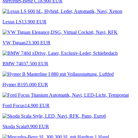
Mercedes-Benz C
18.900 EUR
Lexus LS
13.900 EUR
VW Tiguan
23.300 EUR
BMW 740
37.500 EUR
Hymer B
195.000 EUR
Ford Focus
14.900 EUR
Skoda Scala
9.900 EUR