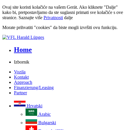
Ovaj site koristi kolačiće na vašem Gerät. Ako kliknete "Dalje"
kako bi, pretpostavljamo da ste suglasni primati sve kolačiće s ove
stranice. Saznajte više
Privatnosti
dalje
Morate prihvatiti "cookies" da biste mogli izvršiti ovu funkciju.
Home
Izbornik
Vozila
Kontakt
Approach
Finanzierung/Leasing
Partner
Hrvatski
Arabic
Bulgarski