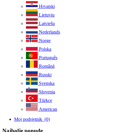
Hrvatski
Lietuviu
Latviešu
Nederlands
Norge
Polska
Português
Românã
Russki
Svenska
Slovenia
Türkçe
American
Moj podsjetnik
(0)
Najbolje ponude