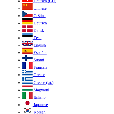
Deutsch (CH)
Chinese
Ceština
Deutsch
Dansk
Eesti
English
Español
Suomi
Français
Greece
Greece (lat.)
Magyarul
Italiano
Japanese
Korean