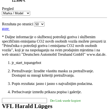
12.490 €
Pregled
Rezultata po stranici
gore
* Daljne informacije o službenoj potrošnji goriva i službenim
specifičnim emisijama CO2 novih osobnih vozila možete preuzeti iz
"Priručnika o potrošnji goriva i emisijama CO2 novih osobnih
vozila", koji je na raspolaganju na svim prodajnim mjestima i na
web stranici "Deutschen Automobil Treuhand GmbH" www.dat.de.
jr_start_topangebot
Pretraživanje: Izradite vlastitu masku za pretraživanje.
Dostupni su mnogi kriteriji pretraživanja.
Popis rezultata: jasno i jasno s najvažnijim podacima.
Prebacivanje između prikaza popisa i galerije.
Der Link wurde kopiert
VFL Harald Lüpges