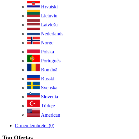
Hrvatski
Lietuviu
Latviešu
Nederlands
Norge
Polska
Português
Românã
Russki
Svenska
Slovenia
Türkçe
American
O meu lembrete
(0)
Top Ofertas