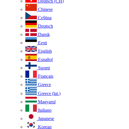
Deutsch (CH)
Chinese
Ceština
Deutsch
Dansk
Eesti
English
Español
Suomi
Français
Greece
Greece (lat.)
Magyarul
Italiano
Japanese
Korean