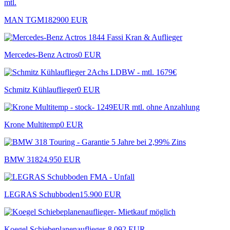
MAN TGM18290
0 EUR
Mercedes-Benz Actros
0 EUR
Schmitz Kühlauflieger
0 EUR
Krone Multitemp
0 EUR
BMW 318
24.950 EUR
LEGRAS Schubboden
15.900 EUR
Koegel Schiebeplanenauflieger-
8.092 EUR