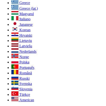
Greece
Greece (lat.)
Magyarul
Italiano
Japanese
Korean
Hrvatski
Lietuviu
Latviešu
Nederlands
Norge
Polska
Português
Românã
Russki
Svenska
Slovenia
Türkçe
American