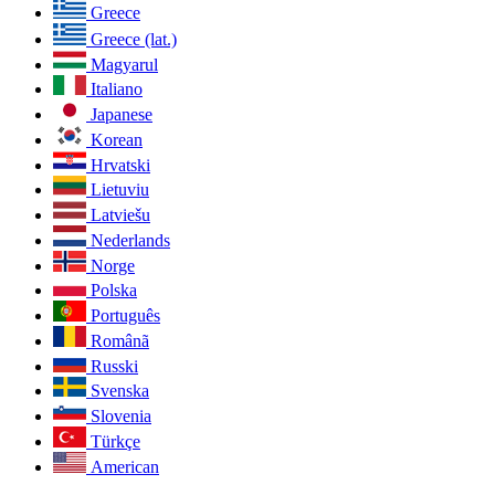
Greece
Greece (lat.)
Magyarul
Italiano
Japanese
Korean
Hrvatski
Lietuviu
Latviešu
Nederlands
Norge
Polska
Português
Românã
Russki
Svenska
Slovenia
Türkçe
American