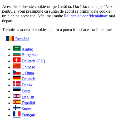
Acest site foloseste cookie-uri pe Gerät ta. Dacă facei clic pe "Next"
pentru a, vom presupune că suntei de acord să primii toate cookie-
urile de pe acest site. Aflai mai multe
Politica de confidenialitate
mai
departe
Trebuie sa accepati cookies pentru a putea folosi aceasta functiune.
Românã
Arabic
Bulgarski
Deutsch (CH)
Chinese
Ceština
Deutsch
Dansk
Eesti
English
Español
Suomi
Français