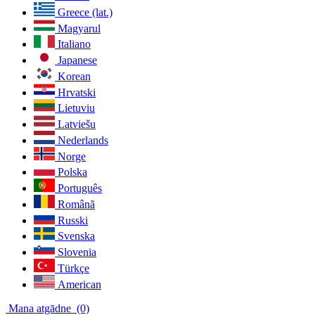
Greece (lat.)
Magyarul
Italiano
Japanese
Korean
Hrvatski
Lietuviu
Latviešu
Nederlands
Norge
Polska
Português
Românã
Russki
Svenska
Slovenia
Türkçe
American
Mana atgādne
(0)