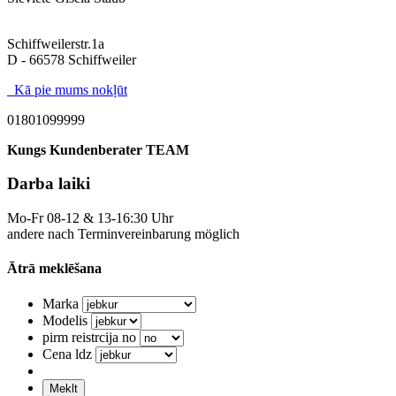
Schiffweilerstr.1a
D - 66578 Schiffweiler
Kā pie mums nokļūt
01801099999
Kungs Kundenberater TEAM
Darba laiki
Mo-Fr 08-12 & 13-16:30 Uhr
andere nach Terminvereinbarung möglich
Ātrā meklēšana
Marka
Modelis
pirm reistrcija no
Cena ldz
Meklt