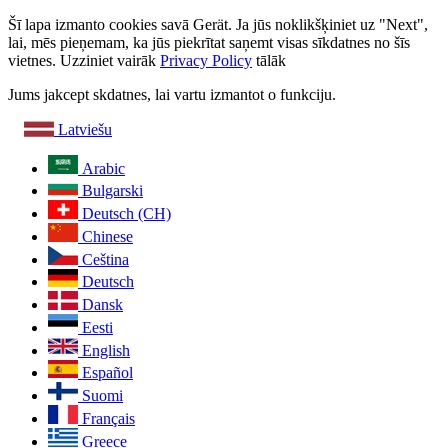
Šī lapa izmanto cookies savā Gerät. Ja jūs noklikšķiniet uz "Next",
lai, mēs pieņemam, ka jūs piekrītat saņemt visas sīkdatnes no šīs
vietnes. Uzziniet vairāk
Privacy Policy
tālāk
Jums jakcept skdatnes, lai vartu izmantot o funkciju.
Latviešu
Arabic
Bulgarski
Deutsch (CH)
Chinese
Ceština
Deutsch
Dansk
Eesti
English
Español
Suomi
Français
Greece