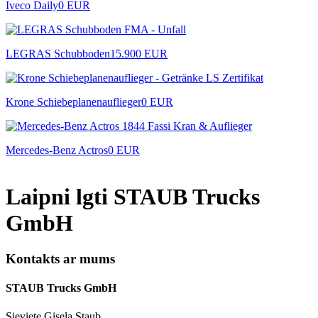
Iveco Daily
0 EUR
LEGRAS Schubboden
15.900 EUR
Krone Schiebeplanenauflieger
0 EUR
Mercedes-Benz Actros
0 EUR
Laipni lgti STAUB Trucks
GmbH
Kontakts ar mums
STAUB Trucks GmbH
Sieviete Gisela Staub