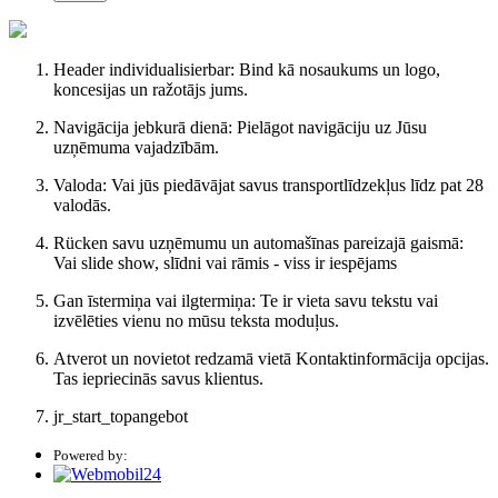
Header individualisierbar: Bind kā nosaukums un logo,
koncesijas un ražotājs jums.
Navigācija jebkurā dienā: Pielāgot navigāciju uz Jūsu
uzņēmuma vajadzībām.
Valoda: Vai jūs piedāvājat savus transportlīdzekļus līdz pat 28
valodās.
Rücken savu uzņēmumu un automašīnas pareizajā gaismā:
Vai slide show, slīdni vai rāmis - viss ir iespējams
Gan īstermiņa vai ilgtermiņa: Te ir vieta savu tekstu vai
izvēlēties vienu no mūsu teksta moduļus.
Atverot un novietot redzamā vietā Kontaktinformācija opcijas.
Tas iepriecinās savus klientus.
jr_start_topangebot
Powered by: