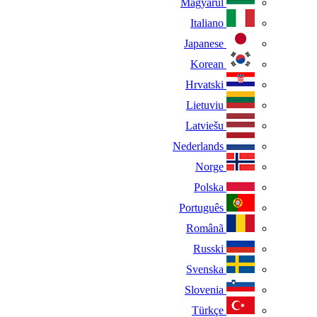
Magyarul
Italiano
Japanese
Korean
Hrvatski
Lietuviu
Latviešu
Nederlands
Norge
Polska
Português
Românã
Russki
Svenska
Slovenia
Türkçe