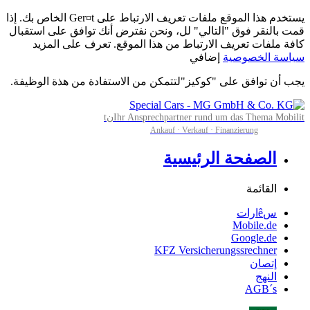
يستخدم هذا الموقع ملفات تعريف الارتباط على Ger¤t الخاص بك. إذا
قمت بالنقر فوق "التالي" لل، ونحن نفترض أنك توافق على استقبال
كافة ملفات تعريف الارتباط من هذا الموقع. تعرف على المزيد
سياسة الخصوصية
إضافي
يجب أن توافق على "كوكيز"لتتمكن من الاستفادة من هذة الوظيفة.
Ihr Ansprechpartner rund um das Thema Mobilitنt
Ankauf · Verkauf · Finanzierung
الصفحة الرئيسية
القائمة
سêارات
Mobile.de
Google.de
KFZ Versicherungssrechner
إتصان
النهج
AGB´s