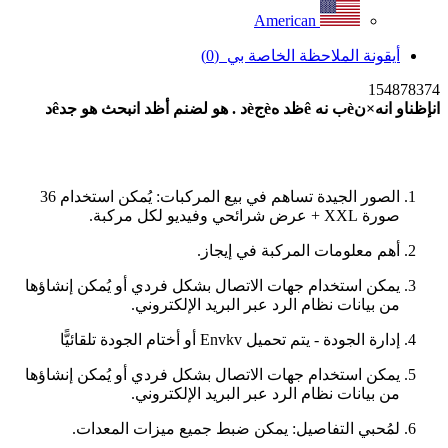
American
أيقونة الملاحظة الخاصة بي
(0)
154878374
انإظناو انه×نèب نه êظد هèجèد . هو لضنم أظد انبحث هو جدêد
بحث جديد
الصور الجيدة تساهم في بيع المركبات: يُمكن استخدام 36
صورة XXL + عرض شرائحي وفيديو لكل مركبة.
أهم معلومات المركبة في إيجاز.
يمكن استخدام جهات الاتصال بشكل فردي أو يُمكن إنشاؤها
من بيانات نظام الرد عبر البريد الإلكتروني.
إدارة الجودة - يتم تحميل Envkv أو أختام الجودة تلقائيًّا
يمكن استخدام جهات الاتصال بشكل فردي أو يُمكن إنشاؤها
من بيانات نظام الرد عبر البريد الإلكتروني.
لمُحبي التفاصيل: يمكن ضبط جميع ميزات المعدات.