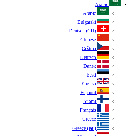
Arabic
Arabic
Bulgarski
Deutsch (CH)
Chinese
Ceština
Deutsch
Dansk
Eesti
English
Español
Suomi
Français
Greece
Greece (lat.)