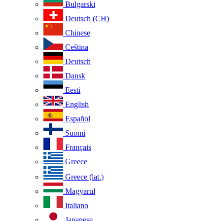
Bulgarski
Deutsch (CH)
Chinese
Ceština
Deutsch
Dansk
Eesti
English
Español
Suomi
Français
Greece
Greece (lat.)
Magyarul
Italiano
Japanese