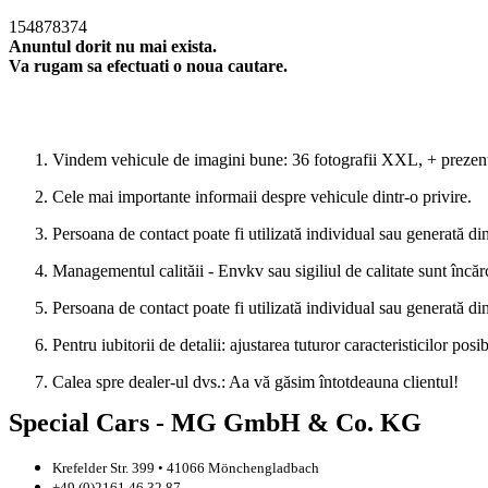
154878374
Anuntul dorit nu mai exista.
Va rugam sa efectuati o noua cautare.
Cautare noua
Vindem vehicule de imagini bune: 36 fotografii XXL, + prezentăr
Cele mai importante informaii despre vehicule dintr-o privire.
Persoana de contact poate fi utilizată individual sau generată di
Managementul calităii - Envkv sau sigiliul de calitate sunt încă
Persoana de contact poate fi utilizată individual sau generată di
Pentru iubitorii de detalii: ajustarea tuturor caracteristicilor posib
Calea spre dealer-ul dvs.: Aa vă găsim întotdeauna clientul!
Special Cars - MG GmbH & Co. KG
Krefelder Str. 399 • 41066 Mönchengladbach
+49 (0)2161 46 32 87