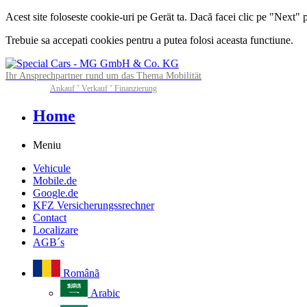
Acest site foloseste cookie-uri pe Gerät ta. Dacă facei clic pe "Next" 
Trebuie sa accepati cookies pentru a putea folosi aceasta functiune.
Ihr Ansprechpartner rund um das Thema Mobilität
Ankauf ˇ Verkauf ˇ Finanzierung
Home
Meniu
Vehicule
Mobile.de
Google.de
KFZ Versicherungssrechner
Contact
Localizare
AGB´s
Românã
Arabic