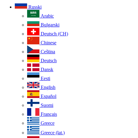
Russki
Arabic
Bulgarski
Deutsch (CH)
Chinese
Ceština
Deutsch
Dansk
Eesti
English
Español
Suomi
Français
Greece
Greece (lat.)