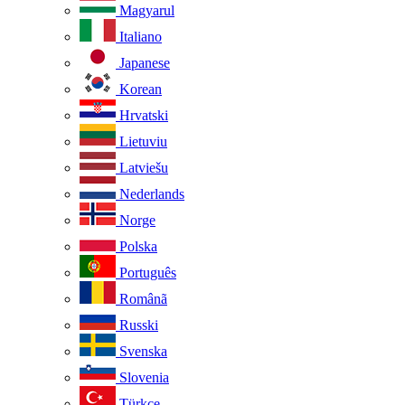
Magyarul
Italiano
Japanese
Korean
Hrvatski
Lietuviu
Latviešu
Nederlands
Norge
Polska
Português
Românã
Russki
Svenska
Slovenia
Türkçe