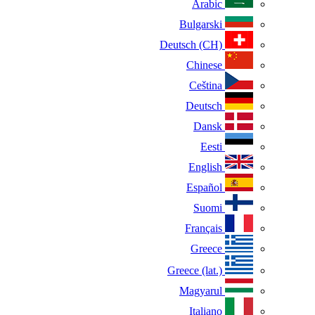
Arabic
Bulgarski
Deutsch (CH)
Chinese
Ceština
Deutsch
Dansk
Eesti
English
Español
Suomi
Français
Greece
Greece (lat.)
Magyarul
Italiano