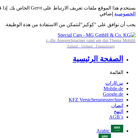
يستخدم هذا الموقع ملفات تعريف الارتباط على Ger¤t الخاص بك. إذا قمت بالنقر فوق "التالي" لل، ونحن نفترض أنك توافق على استقبال كافة ملفات تعريف الارتباط من هذا الموقع. تعرف على المزيد
الخصوصية
إضافي
يجب أن توافق على "كوكيز"لتتمكن من الاستفادة من هذة الوظيفة.
Ihr Ansprechpartner rund um das Thema Mobilitنt
Ankauf · Verkauf · Finanzierung
الصفحة الرئيسية
القائمة
سêارات
Mobile.de
Google.de
KFZ Versicherungssrechner
إتصان
النهج
AGB´s
Arabic