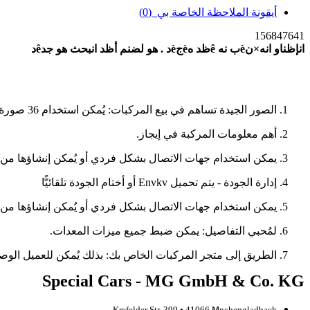
أيقونة الملاحظة الخاصة بي
(0)
156847641
انإظناو انه×نèب نه êظد هèجèد . هو لضنم أظد انبحث هو جدêد
بحث جديد
الصور الجيدة تساهم في بيع المركبات: يُمكن استخدام 36 صورة XXL + عرض شرائحي وفيديو لكل مركبة.
أهم معلومات المركبة في إيجاز.
يمكن استخدام جهات الاتصال بشكل فردي أو يُمكن إنشاؤها من بيا
إدارة الجودة - يتم تحميل Envkv أو أختام الجودة تلقائيًّا
يمكن استخدام جهات الاتصال بشكل فردي أو يُمكن إنشاؤها من بيا
لمُحبي التفاصيل: يمكن ضبط جميع ميزات المعدات.
الطريق إلى متجر المركبات الخاص بك: بذلك يُمكن للعميل الوص
Special Cars - MG GmbH & Co. KG
Krefelder Str. 399 • 41066 Mِnchengladbach