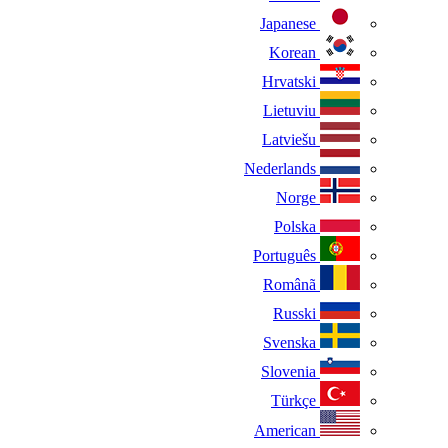
Japanese
Korean
Hrvatski
Lietuviu
Latviešu
Nederlands
Norge
Polska
Português
Românã
Russki
Svenska
Slovenia
Türkçe
American