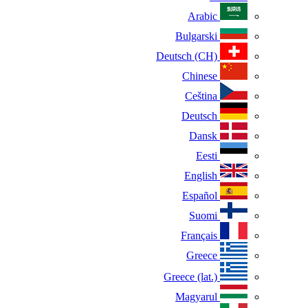
Arabic
Bulgarski
Deutsch (CH)
Chinese
Ceština
Deutsch
Dansk
Eesti
English
Español
Suomi
Français
Greece
Greece (lat.)
Magyarul