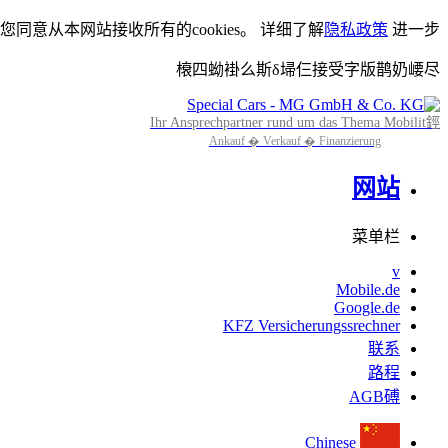
设您同意从本网站接收所有的cookies。 详细了解
隐私政策
进一步
榱四蚴褂么斯δ埽仨接受字版鹊奶崾尽
Ihr Ansprechpartner rund um das Thema Mobilit鋞
Ankauf � Verkauf � Finanzierung
网站
菜单栏
v
Mobile.de
Google.de
KFZ Versicherungssrechner
联系
路程
AGB磗
Chinese