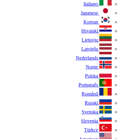
Italiano
Japanese
Korean
Hrvatski
Lietuviu
Latviešu
Nederlands
Norge
Polska
Português
Românã
Russki
Svenska
Slovenia
Türkçe