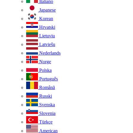
Italiano
Japanese
Korean
Hrvatski
Lietuviu
Latviešu
Nederlands
Norge
Polska
Português
Românã
Russki
Svenska
Slovenia
Türkçe
American