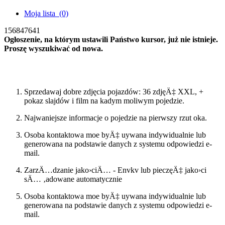
Moja lista
(0)
156847641
Ogłoszenie, na którym ustawili Państwo kursor, już nie istnieje.
Proszę wyszukiwać od nowa.
Szukac ponownie
Sprzedawaj dobre zdjęcia pojazdów: 36 zdjęÄ‡ XXL, +
pokaz slajdów i film na kadym moliwym pojedzie.
Najwaniejsze informacje o pojedzie na pierwszy rzut oka.
Osoba kontaktowa moe byÄ‡ uywana indywidualnie lub
generowana na podstawie danych z systemu odpowiedzi e-
mail.
ZarzÄ…dzanie jako›ciÄ… - Envkv lub pieczęÄ‡ jako›ci
sÄ… ‚adowane automatycznie
Osoba kontaktowa moe byÄ‡ uywana indywidualnie lub
generowana na podstawie danych z systemu odpowiedzi e-
mail.