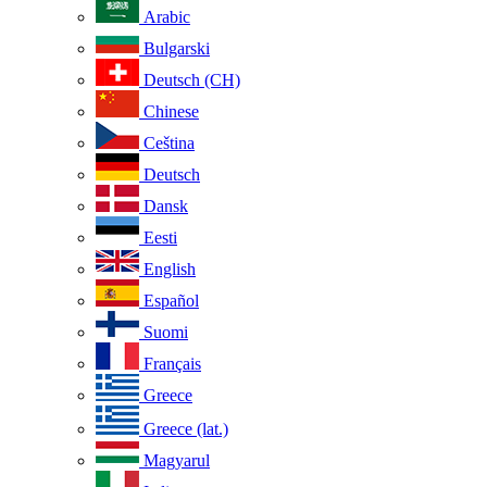
Arabic
Bulgarski
Deutsch (CH)
Chinese
Ceština
Deutsch
Dansk
Eesti
English
Español
Suomi
Français
Greece
Greece (lat.)
Magyarul