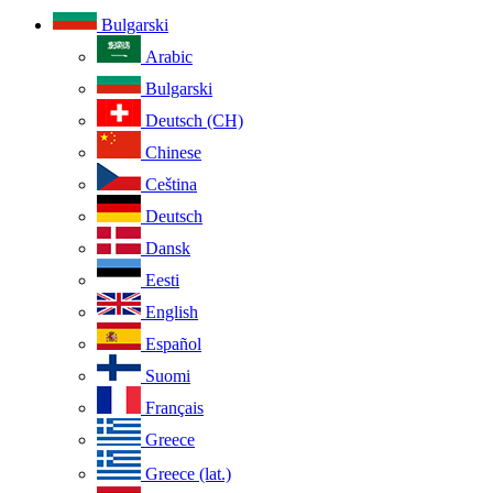
Bulgarski
Arabic
Bulgarski
Deutsch (CH)
Chinese
Ceština
Deutsch
Dansk
Eesti
English
Español
Suomi
Français
Greece
Greece (lat.)