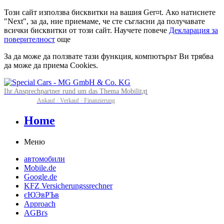
Този сайт използва бисквитки на вашия Ger¤t. Ако натиснете
"Next", за да, ние приемаме, че сте съгласни да получавате
всички бисквитки от този сайт. Научете повече
Декларация за
поверителност
още
За да може да ползвате тази функция, компютърът Ви трябва
да може да приема Cookies.
Ihr Ansprechpartner rund um das Thema Mobilitдt
Ankauf · Verkauf · Finanzierung
Home
Меню
автомобили
Mobile.de
Google.de
KFZ Versicherungssrechner
єЮЭвРЪв
Approach
AGBґs