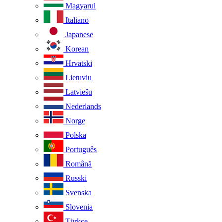
Magyarul
Italiano
Japanese
Korean
Hrvatski
Lietuviu
Latviešu
Nederlands
Norge
Polska
Português
Românã
Russki
Svenska
Slovenia
Türkçe